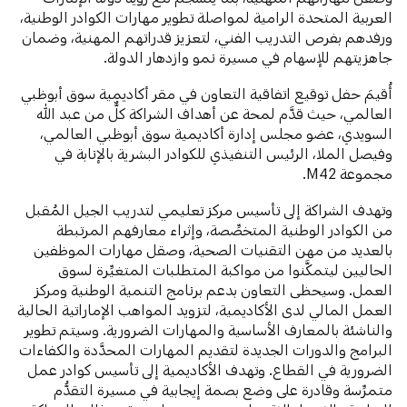
العربية المتحدة الرامية لمواصلة تطوير مهارات الكوادر الوطنية،
ورفدهم بفرص التدريب الفني، لتعزيز قدراتهم المهنية، وضمان
جاهزيتهم للإسهام في مسيرة نمو وازدهار الدولة.
أُقيمَ حفل توقيع اتفاقية التعاون في مقر أكاديمية سوق أبوظبي
العالمي، حيث قدَّم لمحة عن أهداف الشراكة كلٌّ من عبد الله
السويدي، عضو مجلس إدارة أكاديمية سوق أبوظبي العالمي،
وفيصل الملا، الرئيس التنفيذي للكوادر البشرية بالإنابة في
مجموعة M42.
وتهدف الشراكة إلى تأسيس مركز تعليمي لتدريب الجيل المُقبل
من الكوادر الوطنية المتخصِّصة، وإثراء معارفهم المرتبطة
بالعديد من مهن التقنيات الصحية، وصقل مهارات الموظفين
الحاليين ليتمكَّنوا من مواكبة المتطلبات المتغيِّرة لسوق
العمل. وسيحظى التعاون بدعم برنامج التنمية الوطنية ومركز
العمل المالي لدى الأكاديمية، لتزويد المواهب الإماراتية الحالية
والناشئة بالمعارف الأساسية والمهارات الضرورية. وسيتم تطوير
البرامج والدورات الجديدة لتقديم المهارات المحدَّدة والكفاءات
الضرورية في القطاع. وتهدف الأكاديمية إلى تأسيس كوادر عمل
متمرِّسة وقادرة على وضع بصمة إيجابية في مسيرة التقدُّم