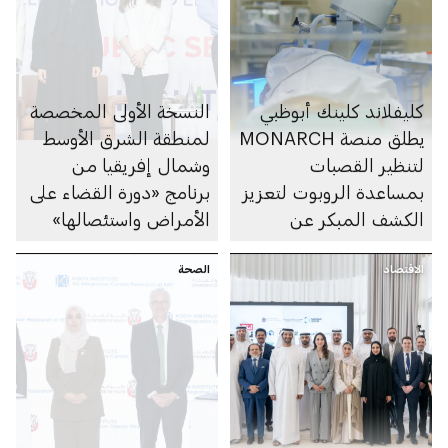
كليفلاند كلينك أبوظبي
النسخة الأولى المخصصة
يطلق منصة MONARCH
لمنطقة الشرق الأوسط
لتنظير القصبات
وشمال إفريقيا من
بمساعدة الروبوت لتعزيز
برنامج «دورة القضاء على
الكشف المبكر عن
الأمراض واستئصالها»
سرطان الرئة
تعزِّز التعاون بين مختلف
الاقتصاد
الصحة
القطاعات