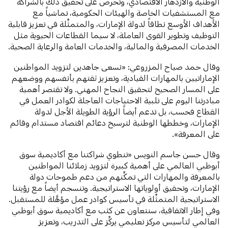
الوطنية والازدهار الاقتصادي، وتحرص على تحقيق ذلك بالشراكة
مع المستشفيات الخاصة والهيئات الحكومية، تماشياً مع
الأهداف الأوسع نطاقاً لدولة الإمارات، والمتمثِّلة في تعزيز قابلية
التوظيف وتطوير القوى العاملة، لا سيما القطاعات الحيوية مثل
الخدمات المصرفية والمالية، والخدمات العامة والرعاية الصحية.
وقال حمد صياح المزروعي: «نسعى جاهدين لتزويد المواطنين
الإماراتيين بالمهارات القيادية، وتعزيز ثقتهم بأنفسهم ووضعهم
على المسار الصحيح لتحقيق النجاح المهني. ولا تقتصر أهمية
مبادرتنا اليوم على تلبية الاحتياجات العاجلة لكوادر العمل في
القطاع فحسب، بل تدعم أيضاً الرؤية الطويلة الأجل لدولة
الإمارات، وخططها الوطنية لترسيخ دعائم اقتصاد مستدام وقائم
على المعرفة».
وقال حسن جاسم النويس «تنطوي شراكتنا مع أكاديمية سوق
أبوظبي العالمي على أهمية كبيرة لتزويد زملائنا المواطنين
بالمعرفة والمهارات التي تمكِّنهم من دعم طموحات دولة
الإمارات، وتحقيق أولوياتها الاستراتيجية. وتنسجم أيضاً مع رؤيتنا
الاستراتيجية المتمثِّلة في تأسيس كوادر عمل مؤهَّلة للمستقبل.
وفي إطار الاتفاقية، سنتعاون عن كثب مع أكاديمية سوق أبوظبي
العالمي لتأسيس مركز تعليمي يركِّز على التدريب، وتعزيز