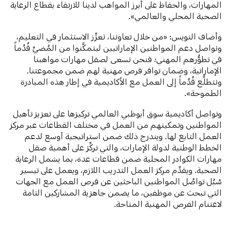
المهارات، والحفاظ على أبرز المواهب لدينا للارتقاء بقطاع الرعاية
الصحية المحلي والعالمي».
وأضاف النويس: «من خلال تعاوننا، نعزِّز الاستثمار في التعليم،
ونواصل دعم المواطنين الإماراتيين ليتمكَّنوا من المُضيِّ قُدُماً
في تطوُّرهم المهني؛ فنحن نسعى لصقل مهارات مواهبنا
الإماراتية، وضمان توافر فرص مهنية لهم ضمن مجموعتنا.
ونتطلَّع قُدُماً إلى العمل مع الأكاديمية في إطار هذه المبادرة
الطموحة».
وتواصل أكاديمية سوق أبوظبي العالمي تركيزها على تعزيز تأهيل
المواطنين وتمكينهم من العمل في مختلف القطاعات عبر مركز
العمل التابع لها. ويندرج ذلك ضمن استراتيجية أوسع لدعم
الخطط الوطنية لدولة الإمارات، والتي تركِّز على أهمية صقل
مهارات الكوادر المحلية ضمن قطاعات عدة، بما يشمل الرعاية
الصحية. ويقدِّم مركز العمل التدريب اللازم، ويعمل على تيسير
سُبُل تواصُل المواطنين الباحثين عن فرص العمل مع الجهات
التي تبحث عن موظفين، ما يضمن جاهزية المشاركين التامة
لاغتنام الفرص المهنية المتاحة.