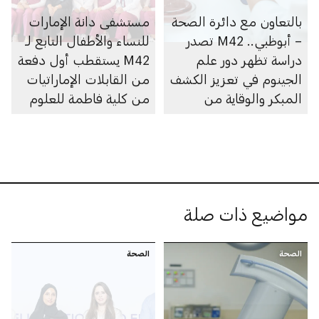
بالتعاون مع دائرة الصحة
مستشفى دانة الإمارات
– أبوظبي.. M42 تصدر
للنساء والأطفال التابع لـ
دراسة تظهر دور علم
M42 يستقطب أول دفعة
الجينوم في تعزيز الكشف
من القابلات الإماراتيات
المبكر والوقاية من
من كلية فاطمة للعلوم
أمراض العيون الوراثية
الصحية
مواضيع ذات صلة
الصحة
الصحة