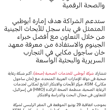
والصحة الرقمية
ستدعم الشراكة هدف إمارة أبوظبي
المتمثل في بناء سجل للأبحاث الجينية
من خلال التعاون مع أفضل خبراء
الجينوم والاستفادة من معرفة معهد
خان ساجول مكابي في التجارب
السريرية والبحثية الواسعة
تتشارك
شركة أبوظبي للخدمات الصحية (صحة)
، أكبر شبكة رعاية
صحية في دولة الإمارات العربية المتحدة، مع (خان ساجول
مكابي)- KSM، مركز الأبحاث والابتكار التابع لمكابي لخدمات
الرعاية الصحية، منظمة الصحة الرائدة (HMO) في إسرائيل،
للتعاون في مجال البحث والدراسة والابتكار.
بموجب اتفاقية 29 يونيو الموقعة في المقر الرئيسي لشركة
"صحة" في أبو ظبي، سيوفر مركز (خان ساجول مكابي)- KSM،