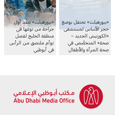
«بيورهيلث» تحتفل بوضع
«بيورهيلث» تنفِّذ أول
حجر الأساس لمستشفى
جراحة من نوعها في
«الكورنيش الجديد –
منطقة الخليج لفصل
صحة» المتخصِّص في
توأم ملتصق من الرأس
صحة المرأة والأطفال
في أبوظبي
حديثي الولادة