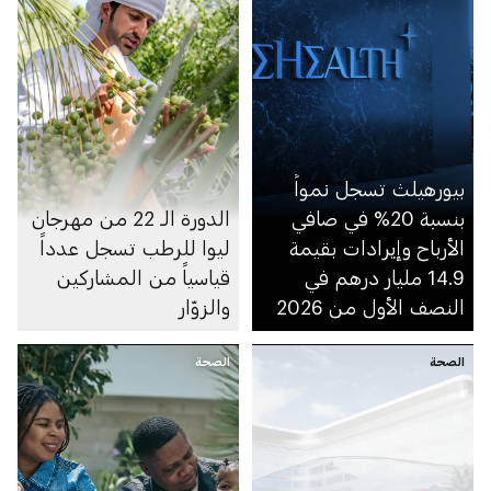
بيورهيلث تسجل نمواً
بنسبة 20% في صافي
الدورة الـ 22 من مهرجان
الأرباح وإيرادات بقيمة
ليوا للرطب تسجل عدداً
14.9 مليار درهم في
قياسياً من المشاركين
النصف الأول من 2026
والزوّار
الصحة
الصحة