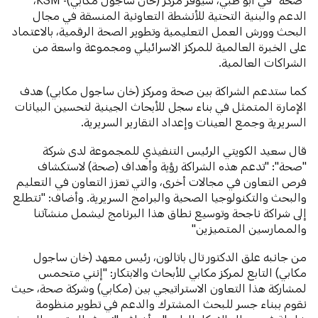
الدعم والبنية التحتية للأنشطة التعاونية المنسقة في مجال
البحث وورش العمل التعليمية وتطوير الصحة الرقمية، بالاعتماد
على الخبرة العالمية للمركز الاسرائيلي ومجموعة واسعة من
الشراكات العالمية.
كما ستدعم الشراكة بين صحة ومركز (خان ساجول مكابي) هدف
الإمارة المتمثل في بناء سجل للأبحاث الجينية لتحسين البيانات
السريرية وجمع العينات وإعداد التقارير السريرية.
قال سعيد الكويتي الرئيس التنفيذي للمجموعة لدى شركة
"صحة": "تدعم هذه الشراكة رؤية وأهداف (صحة) لاستكشاف
فرص التعاون في مجالات أخرى، والتي تعزز التعاون في التعليم
والبحث والتكنولوجيا الصحية والبرامج السريرية. وأضاف: "نتطلع
إلى شراكة ناجحة وتوسيع نطاق هذا البرنامج ليشمل منشآتنا
والممارسين المتميزين"
من جانبه علق الدكتور تال باتالون، رئيس معهد (خان ساجول
مكابي) التابع لمركز مكابي للأبحاث والابتكار: "إنني متحمس
لمشاركة هذا التعاون الاستراتيجي بين (مكابي) وشركة صحة، حيث
نقوم ببناء جسر للبحث المشترك والدعم في تطوير منظومة