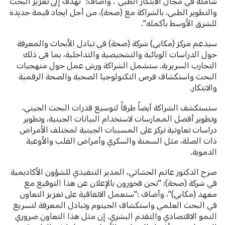
شاملة في مجال الابتكار الطبي". وأضاف: "نهدف إلى تعزيز البحث
والتطوير الطبي، بالشراكة مع (صحة)، من أجل ايجاد قيمة جديدة
للشرق الأوسط بأكمله".
سيدعم مركز (مكابي) شركة (صحة) في تبادل الأبحاث والمعرفة
حول الدراسات الوبائية والتشخيصية والتداخلية، بما في ذلك
التجارب السريرية. ستشمل الشراكة ورش عمل حول منهجيات
البحث واستكشاف فرص التكنولوجيا الصحية والصحة الرقمية
والابتكار.
ستستكشف الشراكة أيضاً طرقاً لتوسيع قدرات البحث الجيني،
وتطوير أفضل الممارسات لاستخدام البيانات الجينية، وتطوير
دراسات تعاونية تركز على المسببات الجينية لمختلف الأمراض
ذات الصلة، مثل السمنة والسكري وأمراض القلب والأوعية
الدموية.
صرح الدكتور غانم الحسَاني، المدير التنفيذي للشؤون الأكاديمية
في شركة (صحة): "نحن فخورون بالإعلان عن هذا التوقيع مع
معهد (مكابي)"، وأضاف :"ستعمل الاتفاقية على تعزيز التعاون
في البحث العلمي واستكشاف الجينوم وتبادل المعرفة لتسريع
النمو الاقتصادي والتقدم البشري. إن مثل هذا التعاون ضروري