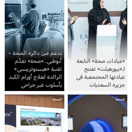
بدعم من دائرة الصحة –
«عيادات صحة» التابعة
أبوظبي..«صحة» تقدِّم
لـ«بيورهيلث» تفتتح
تقنية «هيستوتريبسي»
عيادتها المجتمعية في
الرائدة لعلاج أورام الكبد
جزيرة السعديات
بأسلوب غير جراحي
الصحة
الصحة