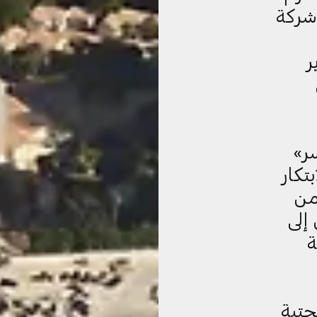
شركة
ر
ر»
تكار
من
إلى
ة
حتية