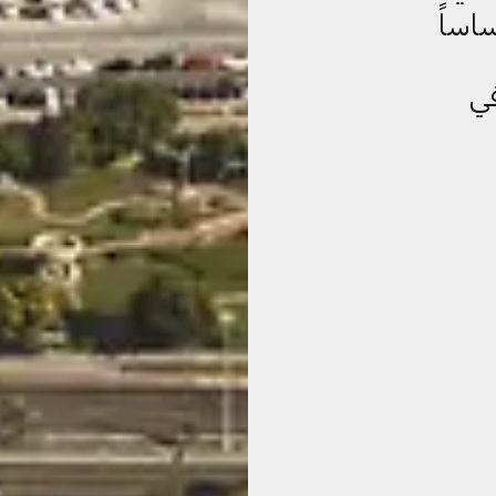
اساً
في