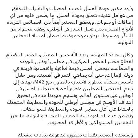
وزُود مختبر جودة العسل بأحدث المعدات والتقنيات للتحقق
من عوامل عديدة تتعلق بجودة العسل، ما يضمن خلوه من أي
إضافات أو ملوثات. ويتحقق المختبر أيضاً من الخصائص الفريدة
لأنواع العسل، مثل عسل السدر في أبوظبي، ويقيّم محتواه من
السكَّر، ومستويات رطوبته وحموضته لضمان امتثاله للمعايير
الدولية.
وقال سعادة المهندس عبد الله حسن المعيني، المدير التنفيذي
لقطاع مختبر الفحص المركزي في مجلس أبوظبي للجودة
والمطابقة: «يحمل العسل قيمة ثقافية واقتصادية فريدة في
دولة الإمارات، حتى أنه يضاهي التمر في أهميته. ومن خلال
تأسيس منشأة متطورة لاختباره بالتعاون مع M42، نهدف إلى
دعم المنتجين المحليين وتعزيز أهمية منتجات العسل في
أبوظبي على مستوى العالم. وتسهم جهودنا هذه في تحقيق
أهدافنا الأوسع في مجلس أبوظبي للجودة والمطابقة المتمثلة
بالحفاظ على أعلى معايير الجودة والمطابقة للمواصفات.
وتضمن هذه المبادرة تلبية المعايير المحلية والدولية، ما يعزز
الثقة بين المستهلكين والأطراف المعنية».
ويستخدم المختبر تقنيات متطورة مدعومة ببيانات مسجلة