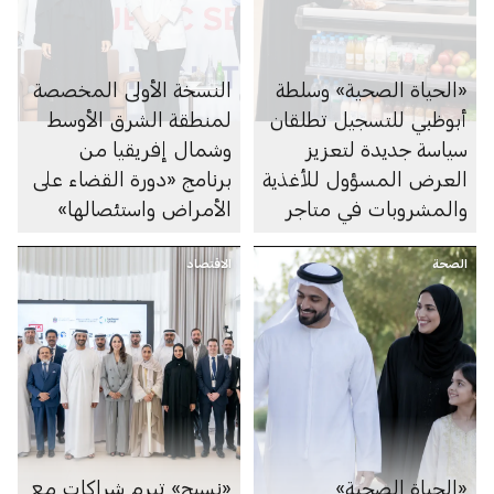
«الحياة الصحية» وسلطة
النسخة الأولى المخصصة
أبوظبي للتسجيل تطلقان
لمنطقة الشرق الأوسط
سياسة جديدة لتعزيز
وشمال إفريقيا من
العرض المسؤول للأغذية
برنامج «دورة القضاء على
والمشروبات في متاجر
الأمراض واستئصالها»
السوبرماركت ومنصاتها
تعزِّز التعاون بين مختلف
الصحة
الإلكترونية
الاقتصاد
القطاعات
«الحياة الصحية»
«نسيج» تبرم شراكات مع