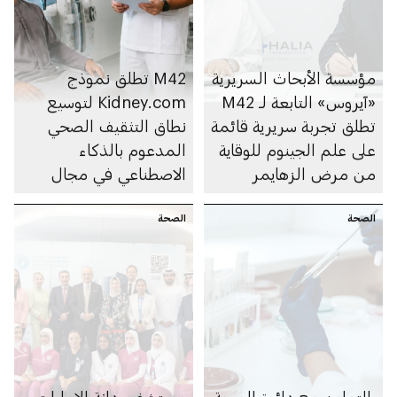
مؤسسة الأبحاث السريرية
M42 تطلق نموذج
«آيروس» التابعة لـ M42
Kidney.com لتوسيع
تطلق تجربة سريرية قائمة
نطاق التثقيف الصحي
على علم الجينوم للوقاية
المدعوم بالذكاء
من مرض الزهايمر
الاصطناعي في مجال
صحة الكلى
الصحة
الصحة