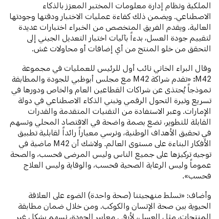
الملكية ونظام إدارة معلومات المختبر المعزز بالذكاء
الاصطناعي. ويضمن ذلك كفاءة عمليات الاختبار ودقتها وجودتها
العالية. ويقدم الفريق المتخصص من الخبراء اختبارات عديدة
لتقييم جودة العسل، بدءاً بآليات اختبار التعديل الجيني إلى
التحقق من خلو المنتج من أي إضافات أو محاولات غش.
وقال البراء الخاني نائب أول للرئيس للعمليات في مجموعة
M42
:
«تقدم شراكة M42 مع مجلس أبوظبي للجودة والمطابقة
نموذجاً يُحتذى عن شراكات القطاعين العام والخاص ودورها في
تسريع وتيرة التحول الرقمي وتبني الذكاء الاصطناعي في دولة
الإمارات. وعبر الاستفادة من التقنيات المتقدمة والقدرات
القابلة للتطوير، نضع بصمة واضحة في الاقتصاد المحلي ونسهم
في تحقيق الأهداف الوطنية، ونرسي معياراً رائداً لقابلية تطبيق
الأفكار البناءة على مستوى العالم. ولاشك أن M42 ماضية في
توجيه تركيزها على جميع الناس وليس المرضى فحسب، والصحة
عموماً وليس الرعاية الصحية فحسب، والوقاية وليس العلاج
فحسب».
وأضاف: «تسلط منهجيتنا (صحة واحدة) الضوء على العلاقة
الحيوية بين صحة الإنسان والكوكب. ومن خلال ضمان مطابقة
المنتجات، مثل العسل، لأرقى معايير الجودة، نسهم بشكل غير