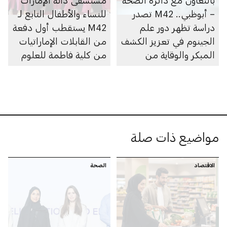
بالتعاون مع دائرة الصحة
مستشفى دانة الإمارات
– أبوظبي.. M42 تصدر
للنساء والأطفال التابع لـ
دراسة تظهر دور علم
M42 يستقطب أول دفعة
الجينوم في تعزيز الكشف
من القابلات الإماراتيات
المبكر والوقاية من
من كلية فاطمة للعلوم
أمراض العيون الوراثية
الصحية
مواضيع ذات صلة
الاقتصاد
الصحة