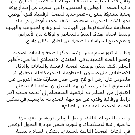
وتأتي هذه الخطوة استكمالاً للمرحلة السابقة من التعاون بين
دائرة الصحة – أبوظبي والمنتدى، والتي أسفرت عن إصدار ورقة
بحثية مشتركة بعنوان «عصر جديد للصحة الرقمية: قفزة أبوظبي
نحو الذكاء الصحي»، استعرضت كيف نجحت أبوظبي في بناء
منظومة متكاملة تربط بين البيانات السريرية والجينومية والبيئية
ونمط الحياة، بهدف التنبؤ بالمخاطر، والوقاية من الأمراض،
ودعم صنع السياسات الصحية على نطاق سكاني واسع.
وقال الدكتور شيام بيشن، رئيس مركز الصحة والرعاية الصحية
وعضو اللجنة التنفيذية في المنتدى الاقتصادي العالمي: «تُظهر
أبوظبي كيف يمكن توظيف الصحة الرقمية والبيانات والذكاء
الاصطناعي على مستوى المنظومة الصحية كاملة لتحقيق أثر
ملموس على أرض الواقع. ومن خلال مشاركة هذه الدروس على
المستوى العالمي، يمكن لهذا العمل أن يساعد القادة على
الانتقال من المبادرات الرقمية المنفصلة إلى أنظمة صحية أكثر
ترابطاً ووقائية وقدرة على مواجهة التحديات، ما يسهم في تمكين
الحياة الصحية المديدة في العالم».
وضمن المرحلة التالية، تواصل أبوظبي دورها بوصفها جهة
عالمية رائدة للاستكشاف والتجربة ضمن مبادرة التحول الرقمي
في الرعاية الصحية التابعة للمنتدى. وتشكل المبادرة منصة