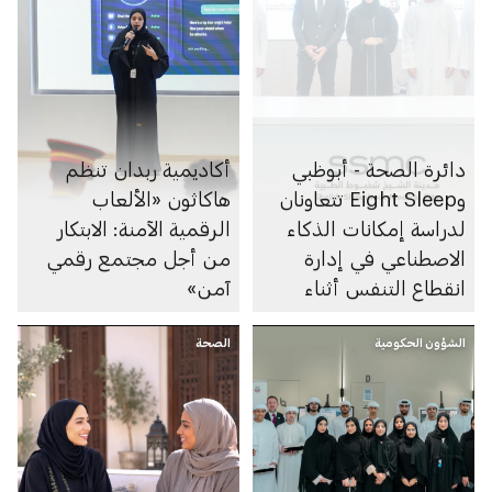
دائرة الصحة - أبوظبي
أكاديمية ربدان تنظم
وEight Sleep تتعاونان
هاكاثون «الألعاب
لدراسة إمكانات الذكاء
الرقمية الآمنة: الابتكار
الاصطناعي في إدارة
من أجل مجتمع رقمي
انقطاع التنفس أثناء
آمن»
النوم
الشؤون الحكومية
الصحة