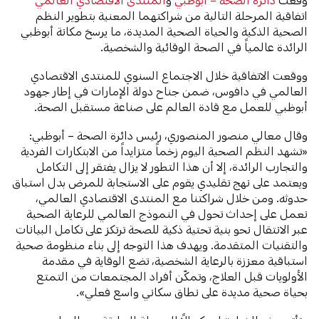
اتفاقية المرحلة التالية من شراكتهما المعنية بتطوير النظم
الصحية الذكية والحياة الصحية المديدة، ما يرسخ مكانة أبوظبي
الرائدة عالمياً في الصحة الوقائية والشخصية.
ووقعت الاتفاقية خلال الاجتماع السنوي للمنتدى الاقتصادي
العالمي في دافوس، ضمن جناح دولة الإمارات في إطار جهود
أبوظبي للعمل مع قادة العالم على صناعة مستقبل الصحة.
وقال معالي منصور المنصوري، رئيس دائرة الصحة – أبوظبي:
«تشهد النظم الصحية اليوم زخماً متزايداً من الابتكارات الفردية
والتجارب الرائدة، إلا أن هذا التطور لا يزال يفتقر إلى التكامل
ويعتمد على نهج تقليدي يقوم على الاستجابة للمرض بدل استباق
حدوثه. ومن خلال شراكتنا مع المنتدى الاقتصادي العالمي،
نعمل على إحداث تحول في النموذج العالمي للرعاية الصحية
عبر الانتقال نحو بنية تحتية ذكية للصحة ترتكز على تكامل البيانات
والتقنيات المتقدمة. ويهدف هذا التوجه إلى بناء منظومة صحية
استباقية معززة بالرعاية الشخصية، تضع الوقاية في مقدمة
الأولويات قبل العلاج، وتمكّن أفراد المجتمعات من التمتع
بحياة صحية مديدة على نطاق سكاني واسع فعلي».