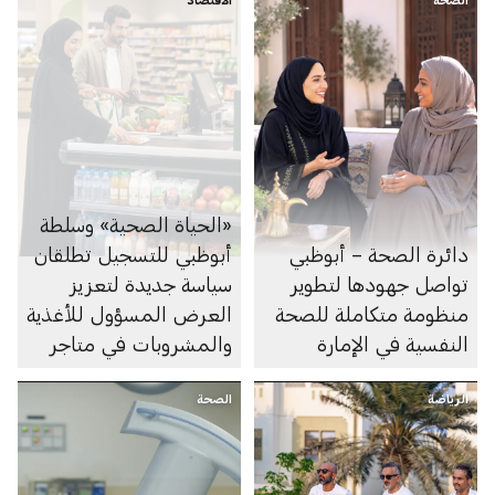
«الحياة الصحية» وسلطة
دائرة الصحة – أبوظبي
أبوظبي للتسجيل تطلقان
تواصل جهودها لتطوير
سياسة جديدة لتعزيز
منظومة متكاملة للصحة
العرض المسؤول للأغذية
النفسية في الإمارة
والمشروبات في متاجر
السوبرماركت ومنصاتها
الرياضة
الصحة
الإلكترونية