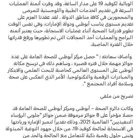
الوبائية لكوفيد 19 على مدار الساعة، وقد وفرت أتمتة العمليات
السرعة في تقديم الخدمات الطبية واللوجستية للمرضى
والمحجورين في كافة مناطق الدولة . لقد عقدنا العزم على
تقديم مستوى يناسب أبوظبي ودولة الإمارات، وفي نفس الوقت
تطوير قدراتنا الصحية أثناء عمليات الاستجابة، حيث يعتبر أتمته
البرامج والعمليات أحد المجالات التي تم تطويرها ورفع قدراتها
خلال الفترة الماضية.
وأضاف سعادته : " حصل مركز أبوظبي للصحة العامة على عدة
جوائز مهمة خلال فترة قصيرة ، وساهم ذلك في ترسيخ مكانة
أبوظبي على المستوى العالمي كحاضنة للبحث العلمي والابتكار
والمبادرات الرقمية والتكنولوجيا، الأمر الذي انعكس على صحة
وسلامة أفراد المجتمع ".
تصريح من ملفي
وكانت دائرة الصحة – أبوظبي ومركز أبوظبي للصحة العامة قد
حصلا مؤخراً على 8 جوائز مرموقة ضمن جوائز "جلوبي الرؤساء
التنفيذيين" العالمية 2021، وذلك تقديراً لتميز الإمارة وريادتها
في الاستجابة لجائحة كوفيد-19، من خلال جهود التوعية المبذولة
وتبني حلول رقمية ذكية للتعامل مع الجائحة والحد من