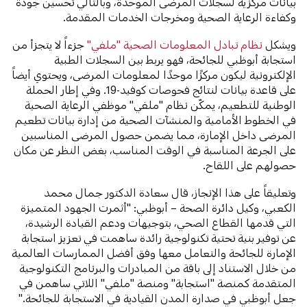
بيانات مركزية لسجلات المرضى الموحدة، وبالتالي تحسين جودة
وكفاءة الرعاية الصحية ومخرجات الخدمات المقدمة.
ويشكل
نظام تبادل المعلومات الصحية "ملفي"
جزءاً لا يتجزأ من
استجابة أبوظبي للجائحة، فهو يربط بين السجلات الطبية
الإلكترونية ليكون مركزًا موحدًا لمعلومات المرضى، ويحتوي أيضاً
على قاعدة بيانات لنتائج فحوصات كوفيد-19. وفي إطار الحملة
الوطنية للتطعيم، يمكّن نظام "ملفي" موظفي الرعاية الصحية
في الخطوط الأمامية والمنشآت الصحية من إدارة بيانات تطعيم
المرضى داخل الإمارة، مما يضمن حصول المرضى المناسبين
على الجرعة المناسبة في الوقت المناسب، بغض النظر عن مكان
حصولهم على اللقاح.
وتعليقاً على هذا الإنجاز، قال سعادة الدكتور جمال محمد
الكعبي، وكيل دائرة الصحة – أبوظبي: "أثمرت الجهود المتميزة
التي قدمها القطاع الصحي، بتوجيهات ودعم القيادة الرشيدة،
عن توفير بنية تحتية تكنولوجية رائدة ساهمت في تعزيز استجابة
الإمارة للجائحة والتعامل معها وفق أفضل الممارسات العالمية
من خلال الاستناد إلى باقة من المبادرات والبرنامج التكنولوجية
المتقدمة كمنصة "استجابة" ومنصة "ملفي" اللاتي ساهمن في
جعل أبوظبي في صدارة المدن القيادية في الاستجابة للجائحة."