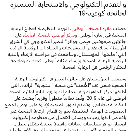
والتقدم التكنولوجي والاستجابة المتميزة
لجائحة كوفيد-19
حصلت
دائرة الصحة - أبوظبي
، الجهة التنظيمية لقطاع الرعاية
الصحية في إمارة أبوظبي، و
مركز أبوظبي للصحة العامة
، على
جائزتين مرموقتين ضمن جوائز "التميز التكنولوجي في الشرق
الأوسط"، وذلك تقديراً للمشروعات والمبادرات الرقمية الرائدة
التي أطلقتها المؤسستان، وساهمت في مواصلة الارتقاء بالبنية
الرقمية للرعاية الصحية وإرساء مكانة أبوظبي كحاضنة وداعمة
للابتكار الرقمي في الرعاية الصحية.
وحصلت المؤسستان على جائزة التميز في تكنولوجيا الرعاية
الصحية ضمن فئة "الأتمتة" عن منصة "استجابة" الرائدة، التي
أطلقها مركز الجاهزية والاستجابة للطوارئ، التابع لدائرة الصحة -
أبوظبي في عام 2019، وتُعد نظاماً متطوراً وفريداً يعتمد على
الذكاء الاصطناعي. وقد تم تطوير المنصة لإدارة دليل يومي لجمع
المعلومات الهامة المتعلقة بموارد قطاع الرعاية الصحية عبر
باقة من الخوارزميات ووسائل الاتصال من منظومة إلكترونية
لضمان توافر معلومات وبيانات واقعية محدثة بشكل لحظي.
وتعتبر المنصة الأولى من نوعها في منطقة الشرق الأوسط والتي