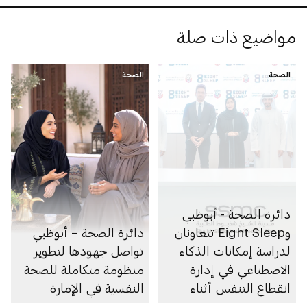
مواضيع ذات صلة
الصحة
الصحة
دائرة الصحة - أبوظبي
وEight Sleep تتعاونان
دائرة الصحة – أبوظبي
لدراسة إمكانات الذكاء
تواصل جهودها لتطوير
الاصطناعي في إدارة
منظومة متكاملة للصحة
انقطاع التنفس أثناء
النفسية في الإمارة
النوم