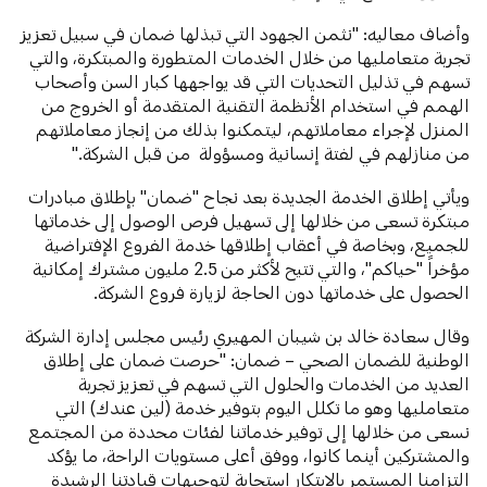
وأضاف معاليه: "نثمن الجهود التي تبذلها ضمان في سبيل تعزيز
تجربة متعامليها من خلال الخدمات المتطورة والمبتكرة، والتي
تسهم في تذليل التحديات التي قد يواجهها كبار السن وأصحاب
الهمم في استخدام الأنظمة التقنية المتقدمة أو الخروج من
المنزل لإجراء معاملاتهم، ليتمكنوا بذلك من إنجاز معاملاتهم
من منازلهم في لفتة إنسانية ومسؤولة من قبل الشركة."
ويأتي إطلاق الخدمة الجديدة بعد نجاح "ضمان" بإطلاق مبادرات
مبتكرة تسعى من خلالها إلى تسهيل فرص الوصول إلى خدماتها
للجميع، وبخاصة في أعقاب إطلاقها خدمة الفروع الإفتراضية
مؤخراً "حياكم"، والتي تتيح لأكثر من 2.5 مليون مشترك إمكانية
الحصول على خدماتها دون الحاجة لزيارة فروع الشركة.
وقال سعادة خالد بن شيبان المهيري رئيس مجلس إدارة الشركة
الوطنية للضمان الصحي – ضمان: "حرصت ضمان على إطلاق
العديد من الخدمات والحلول التي تسهم في تعزيز تجربة
متعامليها وهو ما تكلل اليوم بتوفير خدمة (لين عندك) التي
نسعى من خلالها إلى توفير خدماتنا لفئات محددة من المجتمع
والمشتركين أينما كانوا، ووفق أعلى مستويات الراحة، ما يؤكد
التزامنا المستمر بالابتكار استجابة لتوجيهات قيادتنا الرشيدة