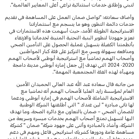
لتبني وإطلاق خدمات استثنائية تراعي أعلى المعايير العالمية".
وأضاف سعادته: "تواصل ضمان العمل على المساهمة في تقديم
خدمات دائمة التطور، وهو ما ينسجم مع استثماراتنا
الاستراتيجية الطويلة الأمد، حيث أسهمت هذه الاستثمارات في
تعزيز جهودنا لتطوير البنية التحتية المتينة لخدماتنا والارتقاء
بأنظمتنا الكفيلة بتسهيل عملية الحصول على التأمين الصحي
ومنافعه بسهولة ويسر، مع التركيز على فئة كبار المواطنين
وأصحاب الهمم تماشياً مع استراتيجية أبوظبي لأصحاب الهمم
2020- 2024 التي تهدف إلى جعل إمارة أبوظبي مدينة دامجة
ومهيأة لهذه الفئة المجتمعية المهمة".
من جانبه قال سعادة عبد الله عبد العالي الحميدان الأمين
العام لمؤسسة زايد العليا لأصحاب الهمم أنه تماشيا مع
الاستراتيجية الشاملة لأصحاب الهمم في إمارة أبوظبي ودعما
لها تاتي مبادرة " لين عندك " التي أطلقتها الشركة الوطنية
للضمان الصحي – ضمان بالتعاون مع دائرة الصحة، وما تهدف
اليها لتسهيل تمتع أصحاب الهمم بخدمات ميسرة وسريعة من
الشركة، وأشاد بالمبادرة وأثنى على جهود شركة" ضمان " كشركة
مساهمة عامة ودورها كشريك استراتيجي فاعل ومهم في دعم
جهود رعاية أصحاب الهمم والتعاون مع مؤسسة زايد العليا نحو