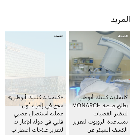
المزيد
الصحة
الصحة
كليفلاند كلينك أبوظبي
«كليفلاند كلينك أبوظبي»
يطلق منصة MONARCH
ينجح في إجراء أول
لتنظير القصبات
عملية استئصال عصبي
بمساعدة الروبوت لتعزيز
قلبي في دولة الإمارات
الكشف المبكر عن
لتعزيز علاجات اضطراب