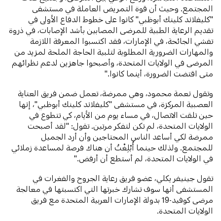
المجتمع. وحيث أن قوة التمريض العاملة في مستشفى
"كليفلاند كلينك أبوظبي" كانوا على خطوط الدفاع الأولى في
تقديم الرعاية الطبية للمرضى المصابين بأشد الإصابات، في ذروة
تفشي الجائحة، في الإمارات، فقد اكتسبوا المعرفة اللازمة
والمهارات الضرورية المطلوبة لتلبية الحاجة الملحة لمزيد من
المرضى في الولايات المتحدة، وأصبحوا جاهزين لدعم نظرائهم
متى اقتضت الضرورة، أينما كانوا."
وتقول نعمة محمود، وهي ممرضة، تعمل ضمن فريق العناية
العصبية المركزة، في مستشفى "كليفلاند كلينك أبوظبي"، إنها
حين تلقت الاتصال، في مساء يوم من الأيام، كي تتطوع في
الولايات المتحدة، لم تكن لتفكر مرتين. تقول: "لقد أصبحت
ممرضة لكي أساعد الناس المحتاجين وأن أرد الجميل
للمجتمع. ولذلك حينما أُبْلِغْتُ أن هناك فرصة لمساعدة زملائي
في الولايات المتحدة، لم أستطع أن أرفض."
تقول جينيفر يكلي، عضو فريق رعاية الجروح والفغرات في
المستشفى أنها سوف تشارك خبرتها التي اكتسبتها في معالجة
مرضى كوفيد-19 بدولة الإمارات العربية المتحدة مع فريق
الولايات المتحدة.