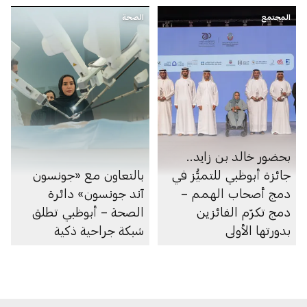
سرطان الرئة
المجتمع
الصحة
بحضور خالد بن زايد..
جائزة أبوظبي للتميُّز في
بالتعاون مع «جونسون
دمج أصحاب الهمم –
آند جونسون» دائرة
دمج تكرّم الفائزين
الصحة – أبوظبي تطلق
بدورتها الأولى
شبكة جراحية ذكية