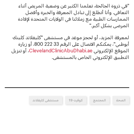
"في ذروة الجائحة، تعلمنا الكثير عن وضعية المريض أثناء
التعافي. وأنا أتطلع إلى تبادل المعرفة والخبرة وأفضل
الممارسات الطبية مع زملائنا في الولايات المتحدة لإفادة
المرضى بشكل أكبر."
لمعرفة المزيد، أو لحجز موعد في مستشفى "كليفلاند كلينك
أبوظبي"، يمكنكم الاتصال على الرقم 33 222 800، أو زيارة
الموقع الإلكتروني
ClevelandClinicAbuDhabi.ae
، أو تنزيل
التطبيق الإلكتروني الخاص بالمستشفى.
الصحة
المجتمع
كوفيد-19
مستشفى كليفلاند