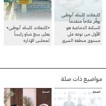
كليفلاند كلينك أبوظبي
يوفِّر علاجاً متقدماً
للسكتة الدماغية هو
«كليفلاند كلينك أبوظبي»
الأول من نوعه على
يعيِّن بينغ شياو رئيساً
مستوى منطقة الشرق
لمجلس الإدارة
الأوسط وشمال إفريقيا
مواضيع ذات صلة
الصحة
الصحة