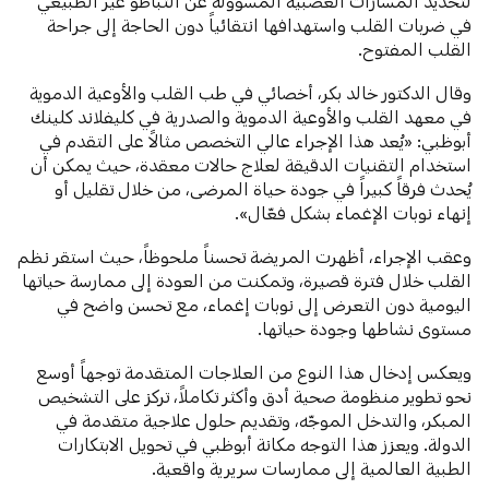
لتحديد المسارات العصبية المسؤولة عن التباطؤ غير الطبيعي
في ضربات القلب واستهدافها انتقائياً دون الحاجة إلى جراحة
القلب المفتوح.
وقال الدكتور خالد بكر، أخصائي في طب القلب والأوعية الدموية
في معهد القلب والأوعية الدموية والصدرية في كليفلاند كلينك
أبوظبي: «يُعد هذا الإجراء عالي التخصص مثالاً على التقدم في
استخدام التقنيات الدقيقة لعلاج حالات معقدة، حيث يمكن أن
يُحدث فرقاً كبيراً في جودة حياة المرضى، من خلال تقليل أو
إنهاء نوبات الإغماء بشكل فعّال».
وعقب الإجراء، أظهرت المريضة تحسناً ملحوظاً، حيث استقر نظم
القلب خلال فترة قصيرة، وتمكنت من العودة إلى ممارسة حياتها
اليومية دون التعرض إلى نوبات إغماء، مع تحسن واضح في
مستوى نشاطها وجودة حياتها.
ويعكس إدخال هذا النوع من العلاجات المتقدمة توجهاً أوسع
نحو تطوير منظومة صحية أدق وأكثر تكاملاً، تركز على التشخيص
المبكر، والتدخل الموجّه، وتقديم حلول علاجية متقدمة في
الدولة. ويعزز هذا التوجه مكانة أبوظبي في تحويل الابتكارات
الطبية العالمية إلى ممارسات سريرية واقعية.