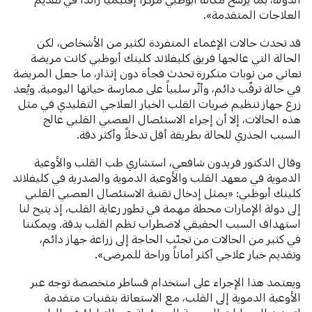
العلاجات المتقدمة».
قد تحدث حالات الإغماء المنفردة لكثير من الأشخاص، لكن
الحالة التي عالجها فريق كليفلاند كلينك أبوظبي كانت مريضة
تعاني من نوبات متكررة تحدث فجأة دون إنذار، ما جعل المريضة
في حالة ترقّب دائم، وأثّر سلبياً على ممارسة حياتها اليومية. ويُعد
زرع جهاز تنظيم ضربات القلب الخيار العلاجي التقليدي في مثل
هذه الحالات، إلا أن إجراء الاستئصال العصبي القلبي عالج
السبب الجذري للحالة بطريقة أقل تدخلاً وأكثر دقة.
وقال الدكتور فريدون شافعي، استشاري طب القلب والأوعية
الدموية في معهد القلب والأوعية الدموية والصدرية في كليفلاند
كلينك أبوظبي: «يمثل إدخال تقنية الاستئصال العصبي القلبي
إلى دولة الإمارات محطة مهمة في تطور رعاية القلب، إذ يتيح لنا
استهداف السبب الحقيقي لاضطراب نظم القلب بدقة. ويمكننا
في كثير من الحالات من تجنّب الحاجة إلى زراعة جهاز دائم،
وتقديم خيار علاجي أكثر أماناً وراحة للمرضى».
ويعتمد هذا الإجراء على استخدام قساطر متخصصة توجه عبر
الأوعية الدموية إلى القلب، مع الاستعانة بتقنيات متقدمة