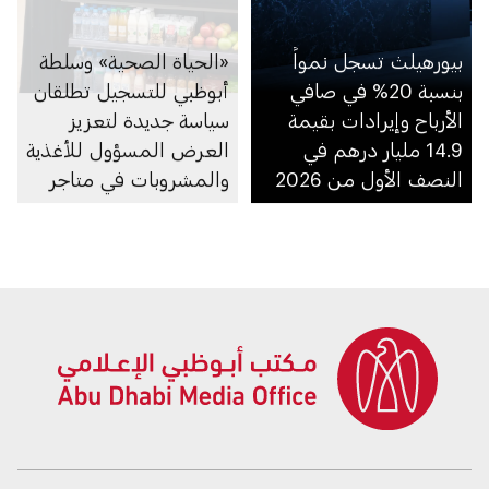
بيورهيلث تسجل نمواً
«الحياة الصحية» وسلطة
بنسبة 20% في صافي
أبوظبي للتسجيل تطلقان
الأرباح وإيرادات بقيمة
سياسة جديدة لتعزيز
14.9 مليار درهم في
العرض المسؤول للأغذية
النصف الأول من 2026
والمشروبات في متاجر
السوبرماركت ومنصاتها
الإلكترونية