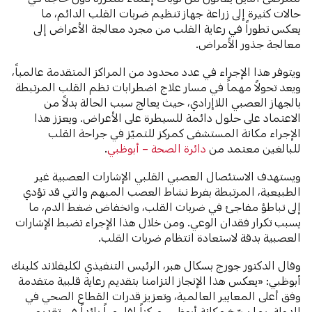
حالات كثيرة إلى زراعة جهاز تنظيم ضربات القلب الدائم، ما
يعكس تطوراً في رعاية القلب من مجرد معالجة الأعراض إلى
معالجة جذور الأمراض.
ويتوفر هذا الإجراء في عدد محدود من المراكز المتقدمة عالمياً،
ويعد تحولاً مهماً في مسار علاج اضطرابات نظم القلب المرتبطة
بالجهاز العصبي اللاإرادي، حيث يعالج سبب الحالة بدلاً من
الاعتماد على حلول دائمة للسيطرة على الأعراض. ويعزز هذا
الإجراء مكانة المستشفى كمركز للتميّز في جراحة القلب
للبالغين معتمد من
دائرة الصحة – أبوظبي
.
ويستهدف الاستئصال العصبي القلبي الإشارات العصبية غير
الطبيعية، المرتبطة بفرط نشاط العصب المبهم والتي قد تؤدي
إلى تباطؤ مفاجئ في ضربات القلب، وانخفاض ضغط الدم، ما
يسبب تكرار فقدان الوعي. ومن خلال هذا الإجراء تضبط الإشارات
العصبية بدقة لاستعادة انتظام ضربات القلب.
وقال الدكتور جورج بسكال هبر، الرئيس التنفيذي لكليفلاند كلينك
أبوظبي: «يعكس هذا الإنجاز التزامنا بتقديم رعاية قلبية متقدمة
وفق أعلى المعايير العالمية، وتعزيز قدرات القطاع الصحي في
الدولة، بما يرسّخ مكانة أبوظبي مركزاً إقليمياً رائداً في تقديم