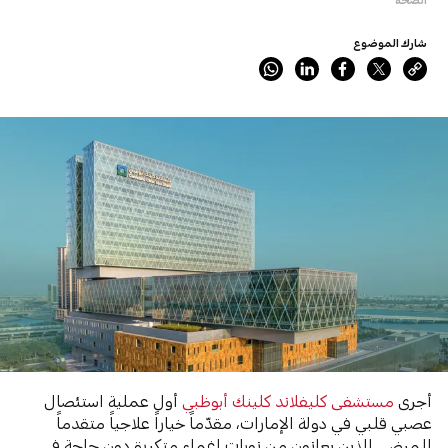
شارك الموضوع
أجرى
مستشفى كليفلاند كلينك أبوظبي
أول عملية استئصال
عصبي قلبي في دولة الإمارات، مقدّماً خياراً علاجياً متقدماً
للمرضى الذين يعانون من نوبات إغماء متكررة دون حاجة في