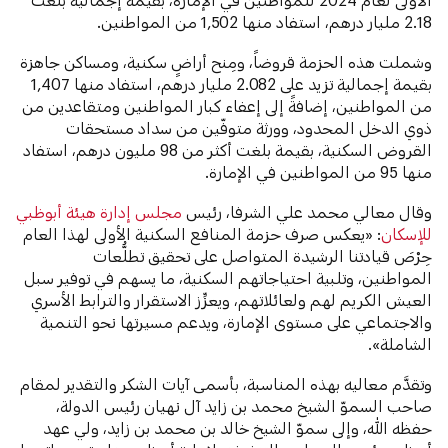
2.18
مليار درهم، استفاد منها 1,502 من المواطنين.
وشملت هذه الحزمة قروضاً، ومِنح أراضٍ سكنية، ومساكن جاهزة
بقيمة إجمالية تزيد على 2.082 مليار درهم، استفاد منها 1,407
من المواطنين، إضافةً إلى إعفاء كبار المواطنين ومتقاعدين من
ذوي الدخل المحدود، وورثة متوفّين من سداد مستحقات
القروض السكنية، بقيمة بلغت أكثر من 98 مليون درهم، استفاد
منها 95 من المواطنين في الإمارة.
وقال معالي محمد علي الشرفا، رئيس
مجلس إدارة هيئة أبوظبي
للإسكان
: «يعكس صرف حزمة المنافع السكنية الأولى لهذا العام
حِرْصَ قيادتنا الرشيدة المتواصل على تحقيق تطلُّعات
المواطنين، وتلبية احتياجاتهم السكنية، ما يسهم في توفير سبل
العيش الكريم لهم ولعائلاتهم، ويعزِّز الاستقرار والترابط الأسري
والاجتماعي على مستوى الإمارة، ويدعم مسيرتها نحو التنمية
الشاملة».
وتقدَّم معاليه بهذه المناسبة، بأسمى آيات الشكر والتقدير لمقام
صاحب السموّ الشيخ محمد بن زايد آل نهيان رئيس الدولة،
حفظه الله، وإلى سموّ الشيخ خالد بن محمد بن زايد، ولي عهد