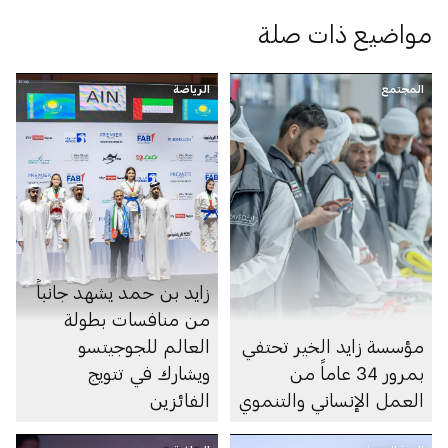
مواضيع ذات صلة
المجتمع
الرياضة
زايد بن حمد يشهد جانباً
من منافسات بطولة
مؤسسة زايد الخير تحتفي
العالم للجوجيتسو
بمرور 34 عاماً من
ويشارك في تتويج
العمل الإنساني والتنموي
الفائزين