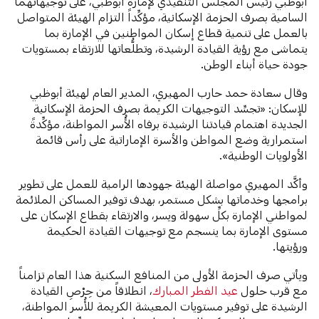
أبوظبي رئيس المجلس التنفيذي لإمارة أبوظبي، على توجيهاتهما
السامية بصرف الحزمة الإسكانية، مؤكِّداً التزام الهيئة المتواصل
بالعمل على تنمية قطاع إسكان المواطنين في الإمارة بما
يتماشى مع رؤية القيادة الرشيدة، وتطلُّعاتها للارتقاء بمستويات
جودة حياة أبناء الوطن.
وقال سعادة حمد حارب المهيري، المدير العام لهيئة أبوظبي
للإسكان: «تجسِّد التوجيهات الكريمة بصرف الحزمة الإسكانية
الجديدة اهتمام قيادتنا الرشيدة برفاه الأُسر المواطنة، مؤكِّدةً
استمرارية وضع المواطن والأسرة الإماراتية على رأس قائمة
الأولويات الوطنية».
وأكَّد المهيري مواصلة الهيئة جهودها الرامية للعمل على تطوير
برامجها وخدماتها بشكل مستمر، بهدف توفير المساكن الملائمة
لمواطني الإمارة بكلِّ سهولة ويسر، والارتقاء بقطاع الإسكان على
مستوى الإمارة بما ينسجم مع توجيهات القيادة الحكيمة
ورؤيتها.
ويأتي صرف الحزمة الأولى من المنافع السكنية هذا العام تزامناً
مع قرب حلول
عيد الفطر المبارك
، انطلاقاً من حِرْصِ القيادة
الرشيدة على توفير مستويات المعيشة الكريمة للأُسر المواطنة،