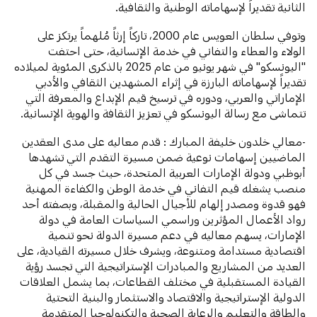
الثانية تقديراً لإسهاماته الوطنية والثقافية.
وتوفي سلطان العويس عام 2000، تاركاً إرثاً مُلهماً يرتكز على
الولاء والعطاء والتفاني في خدمة الإنسانية، حتى احتفت
"اليونسكو" في شهر يونيو من عام 2025 بالذكرى المئوية لميلاده
تقديراً لإسهاماته البارزة في إثراء المشهدين الثقافي والأدبي
الإماراتي والعربي، ودوره في ترسيخ قيم الإبداع والمعرفة التي
تتماشى مع رسالة اليونسكو في تعزيز الثقافة والهوية الإنسانية.
-معالي خلدون خليفة المبارك : قدم معاليه على مدى العقدين
الماضيين إسهامات نوعية ضمن مسيرة التقدم التي تشهدها
أبوظبي ودولة الإمارات العربية المتحدة، حيث جسد في كل
منصب يشغله قيم التفاني في خدمة الوطن والكفاءة المهنية
فهو قدوة ومصدر إلهام للأجيال الحالية والمقبلة، وبصفته أحد
رواد الأعمال المؤثرين وراسمي السياسات العامة في دولة
الإمارات، يسهم معاليه في دعم مسيرة الدولة نحو تنمية
اقتصادية مستدامة ومتنوعة، ويشرف خلال مسيرته القيادية، على
العديد من المشاريع والمبادرات الإستراتيجية التي تجسد رؤية
القيادة المستقبلية في مختلف القطاعات، بما يشمل العلاقات
الدولية الإستراتيجية والاقتصاد والاستثمار والبنية التحتية
والطاقة والتعليم والرعاية الصحية والتكنولوجيا المتقدمة