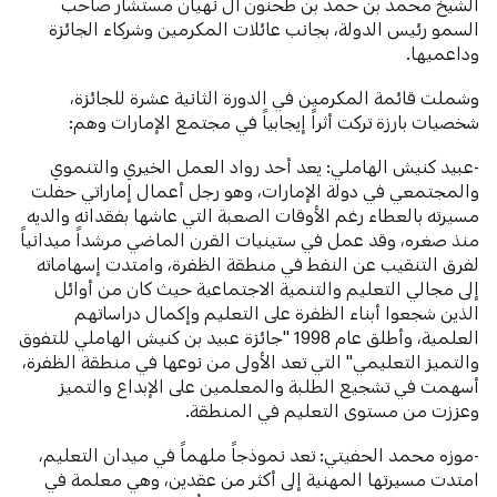
الشيخ محمد بن حمد بن طحنون آل نهيان مستشار صاحب
السمو رئيس الدولة، بجانب عائلات المكرمين وشركاء الجائزة
وداعميها.
وشملت قائمة المكرمين في الدورة الثانية عشرة للجائزة،
شخصيات بارزة تركت أثراً إيجابياً في مجتمع الإمارات وهم:
-عبيد كنيش الهاملي: يعد أحد رواد العمل الخيري والتنموي
والمجتمعي في دولة الإمارات، وهو رجل أعمال إماراتي حفلت
مسيرته بالعطاء رغم الأوقات الصعبة التي عاشها بفقدانه والديه
منذ صغره، وقد عمل في ستينيات القرن الماضي مرشداً ميدانياً
لفرق التنقيب عن النفط في منطقة الظفرة، وامتدت إسهاماته
إلى مجالي التعليم والتنمية الاجتماعية حيث كان من أوائل
الذين شجعوا أبناء الظفرة على التعليم وإكمال دراساتهم
العلمية، وأطلق عام 1998 "جائزة عبيد بن كنيش الهاملي للتفوق
والتميز التعليمي" التي تعد الأولى من نوعها في منطقة الظفرة،
أسهمت في تشجيع الطلبة والمعلمين على الإبداع والتميز
وعززت من مستوى التعليم في المنطقة.
-موزه محمد الحفيتي: تعد نموذجاً ملهماً في ميدان التعليم،
امتدت مسيرتها المهنية إلى أكثر من عقدين، وهي معلمة في