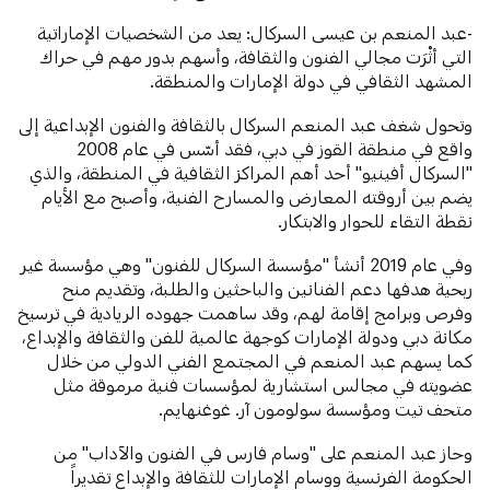
-عبد المنعم بن عيسى السركال: يعد من الشخصيات الإماراتية
التي أثْرَت مجالي الفنون والثقافة، وأسهم بدور مهم في حراك
المشهد الثقافي في دولة الإمارات والمنطقة.
وتحول شغف عبد المنعم السركال بالثقافة والفنون الإبداعية إلى
واقع في منطقة القوز في دبي، فقد أسّس في عام 2008
"السركال أفينيو" أحد أهم المراكز الثقافية في المنطقة، والذي
يضم بين أروقته المعارض والمسارح الفنية، وأصبح مع الأيام
نقطة التقاء للحوار والابتكار.
وفي عام 2019 أنشأ "مؤسسة السركال للفنون" وهي مؤسسة غير
ربحية هدفها دعم الفنانين والباحثين والطلبة، وتقديم منح
وفرص وبرامج إقامة لهم، وقد ساهمت جهوده الريادية في ترسيخ
مكانة دبي ودولة الإمارات كوجهة عالمية للفن والثقافة والإبداع،
كما يسهم عبد المنعم في المجتمع الفني الدولي من خلال
عضويته في مجالس استشارية لمؤسسات فنية مرموقة مثل
متحف تيت ومؤسسة سولومون آر. غوغنهايم.
وحاز عبد المنعم على "وسام فارس في الفنون والآداب" من
الحكومة الفرنسية ووسام الإمارات للثقافة والإبداع تقديراً