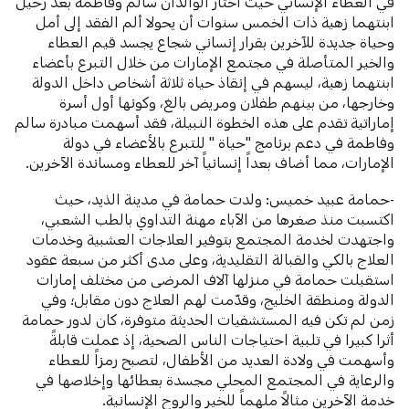
في العطاء الإنساني حيث اختار الوالدان سالم وفاطمة بعد رحيل
ابنتهما زهية ذات الخمس سنوات أن يحولا ألم الفقد إلى أمل
وحياة جديدة للآخرين بقرار إنساني شجاع يجسد قيم العطاء
والخير المتأصلة في مجتمع الإمارات من خلال التبرع بأعضاء
ابنتهما زهية، ليسهم في إنقاذ حياة ثلاثة أشخاص داخل الدولة
وخارجها، من بينهم طفلان ومريض بالغ، وكونها أول أسرة
إماراتية تقدم على هذه الخطوة النبيلة، فقد أسهمت مبادرة سالم
وفاطمة في دعم برنامج "حياة " للتبرع بالأعضاء في دولة
الإمارات، مما أضاف بعداً إنسانياً آخر للعطاء ومساندة الآخرين.
-حمامة عبيد خميس: ولدت حمامة في مدينة الذيد، حيث
اكتسبت منذ صغرها من الآباء مهنة التداوي بالطب الشعبي،
واجتهدت لخدمة المجتمع بتوفير العلاجات العشبية وخدمات
العلاج بالكي والقبالة التقليدية، وعلى مدى أكثر من سبعة عقود
استقبلت حمامة في منزلها آلاف المرضى من مختلف إمارات
الدولة ومنطقة الخليج، وقدّمت لهم العلاج دون مقابل؛ وفي
زمن لم تكن فيه المستشفيات الحديثة متوفرة، كان لدور حمامة
أثرا كبيرا في تلبية احتياجات الناس الصحية، إذ عملت قابلةً
وأسهمت في ولادة العديد من الأطفال، لتصبح رمزاً للعطاء
والرعاية في المجتمع المحلي مجسدة بعطائها وإخلاصها في
خدمة الآخرين مثالاً ملهماً للخير والروح الإنسانية.