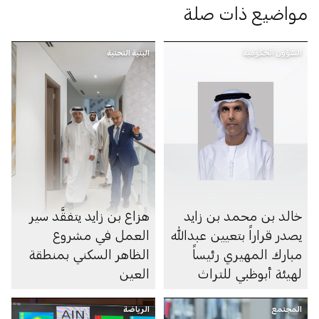
مواضيع ذات صلة
الشؤون الحكومية
البنية التحتية
خالد بن محمد بن زايد
هزاع بن زايد يتفقَّد سير
يصدر قراراً بتعيين عبدالله
العمل في مشروع
مبارك المهيري رئيساً
الظاهر السكني بمنطقة
لهيئة أبوظبي للتراث
العين
المجتمع
الرياضة