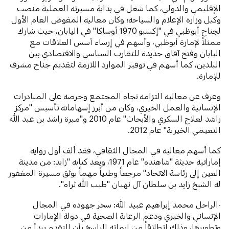
الإقليمي والدولي، كما شغل في بداية مسيرته العملية منصب
وكيل وزارة الإعلام والسياحة؛ وكان معاليه المفوض العام الأول
لجناح أبوظبي في "إكسبو 1970 أوساكا" في اليابان، حيث شارك
ممثلاً لإمارة أبوظبي، وأسهم في إرساء أسس العلاقات مع
اليابان وفتح آفاق جديدة للتقارب السياسي والاقتصادي بين
البلدين، كما أسهم في توفير الموارد اللازمة لتقديم جناح مشرف
للإمارة.
وعرف عن معاليه التزامه تجاه المجتمع وحرصه على المبادرات
الإنسانية والعمل الخيري، وكان من أبرز إسهاماته تأسيس "مركز
راشد لعلاج السكري والأبحاث" عام 2010 و"مبرة راشد بن عبد الله
النعيمي الخيرية" عام 2012.
كما أسهم معاليه في المجال الثقافي، فقد ألف أول رواية
إماراتية حديثة "شاهنده" عام 1971، ويعد كتابه "زايد: من مدينة
العين إلى رئاسة الاتحاد" مرجعاً وطنياً مهماً يوثق مسيرة المغفور
له الشيخ زايد بن سلطان آل نهيان "طيب الله ثراه".
-الراحل محمد إبراهيم عبيد الله: سخر جهوده في المجال
الإنساني والخيري ودعم الرعاية الصحية في دولة الإمارات
وتطويرها، وذلك انطلاقاً من إيمانه الراسخ بأن التقدم يبدأ من