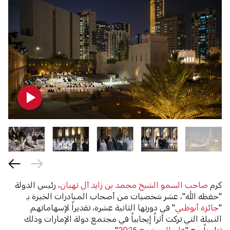
كرم
صاحب السمو الشيخ محمد بن زايد آل نهيان
، رئيس الدولة
"حفظه الله"، عشر شخصيات من أصحاب المبادرات الخيرة بـ
"
جائزة أبوظبي
" في دورتها الثانية عشرة، تقديراً لإسهاماتهم
النبيلة التي تركت أثراً إيجابياً في مجتمع دولة الإمارات وذلك
تزامناً مع "
عام المجتمع 2025
".