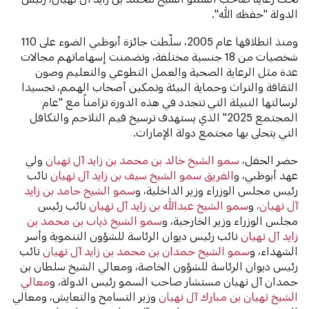
الدولة "حفظه الله".
ومنذ انطلاقها عام 2005، سلّطت جائزة أبوظبي الضوء على 110
شخصيات من 18 جنسية مختلفة، وتضمنت إسهاماتهم مجالات
عدة مثل الرعاية الصحية والعمل التطوعي والتعليم وصون
الثقافة والتراث وحماية البيئة وتمكين أصحاب الهمم، تجسيدا
لرسالتها النبيلة التي تتجدد في هذه الدورة تزامناً مع "عام
المجتمع 2025" الذي يستهدف ترسيخ قيم التلاحم والتكافل
التي يتحلى بها مجتمع دولة الإمارات.
حضر الحفل،
سمو الشيخ خالد بن محمد بن زايد آل نهيان
ولي
عهد أبوظبي، و
الفريق سمو الشيخ سيف بن زايد آل نهيان
نائب
رئيس مجلس الوزراء وزير الداخلية، و
سمو الشيخ حامد بن زايد
آل نهيان،
و
سمو الشيخ عبدالله بن زايد آل نهيان
نائب رئيس
مجلس الوزراء وزير الخارجية، و
سمو الشيخ ذياب بن محمد بن
زايد آل نهيان
نائب رئيس ديوان الرئاسة للشؤون التنموية وأسر
الشهداء، و
سمو الشيخ حمدان بن محمد بن زايد آل نهيان
نائب
رئيس ديوان الرئاسة للشؤون الخاصة، ومعالي الشيخ سلطان بن
حمدان آل نهيان مستشار صاحب السمو رئيس الدولة، و
معالي
الشيخ نهيان بن مبارك آل نهيان
وزير التسامح والتعايش، ومعالي