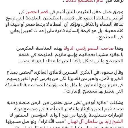
وجرى خلال حفل التكريم، الذي أقيم في
قصر الحصن
في
أبوظبي، تسليط الضوء على قصص المكرمين الملهمة التي ترسخ
ثقافة العطاء والتكافل، وتؤكد أن العطاء لا يرتبط بعمر أو مهنة أو
فئة معينة، بل هو قيمة إنسانية قادرة على إحداث تغيير إيجابي
في المجتمع.
وهنأ
صاحب السمو رئيس الدولة
بهذه المناسبة المكرمين
بالجائزة مشيدا بعطائهم وإسهاماتهم الملهمة في خدمة
المجتمع والتي تشكل رافدا للخير والعطاء الذي لا ينضب.
وقال سموه، في الذكرى العشرين لاطلاق الجائزة، "نحتفي بصناع
الخير والأمل، ونعبر عن تقديرنا لكل من يغرس قيم الخير ويسهم
في تعزيز روح التعاون والبذل والمسؤولية المجتمعية المشتركة
التي يتميز بها مجتمع الإمارات".
وشكلت "جائزة أبوظبي"على مدى عقدين من الزمن منصة وطنية
تجسد قيم الخير والإيثار والتقدير المتأصلة في مجتمع دولة
الإمارات مستلهمة رؤيتها من نهج الوالد المؤسس المغفور له
الشيخ زايد بن سلطان آل نهيان
"طيب الله ثراه"، وتواصل مسيرتها
تحت رعاية صاحب السمو الشيخ محمد بن زايد آل نهيان، رئيس