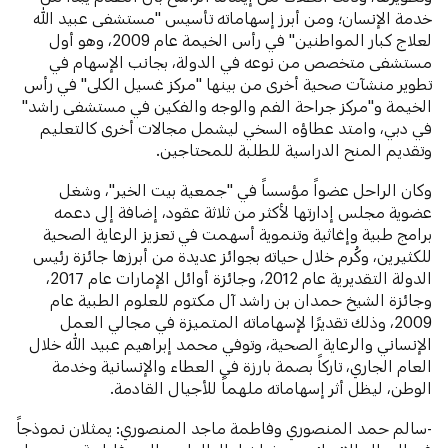
خدمة الإنسان؛ ومن أبرز إسهاماته تأسيس "مستشفى عبيد الله
لعلاج كبار المواطنين" في رأس الخيمة عام 2009، وهو أول
مستشفى متخصص من نوعه في الدولة، بجانب الإسهام في
تطوير منشآت صحية أخرى من بينها "مركز غسيل الكلى" في رأس
الخيمة و"مركز جراحة الفم والوجه والفكين في مستشفى راشد"
في دبي، وامتد عطاؤه السخي ليشمل مجالات أخرى كالتعليم
وتقديم المنح الدراسية للطلبة للمحتاجين.
وكان الراحل عضواً مؤسساً في "جمعية بيت الخير"، وشغل
عضوية مجلس إدارتها لأكثر من ثلاثة عقود، إضافة إلى دعمه
برامج طبية وإغاثية وتنموية أسهمت في تعزيز الرعاية الصحية
للكثيرين، وكُرم خلال حياته بجوائز عديدة من أبرزها جائزة رئيس
الدولة التقديرية عام 2012، وجائزة أوائل الإمارات عام 2017،
وجائزة الشيخ حمدان بن راشد آل مكتوم للعلوم الطبية عام
2009، وذلك تقديرًا لإسهاماته المتميزة في مجالي العمل
الإنساني والرعاية الصحية، وتوفي محمد إبراهيم عبيد الله خلال
العام الجاري، تاركاً بصمة بارزة في العطاء والإنسانية وخدمة
الوطن، ليظل أثر إسهاماته ملهماً للأجيال القادمة.
-سالم حمد المنصوري وفاطمة ماجد المنصوري: يمثلان نموذجاً