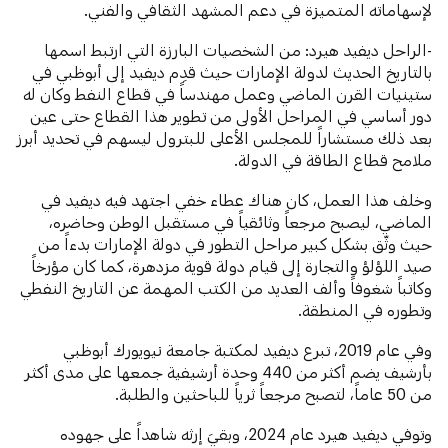
لإسهاماته المتميزة في دعم المشهد الثقافي والفني.
-الراحل ديفيد هيرد: من الشخصيات البارزة التي ارتبط اسمها
بالتاريخ الحديث لدولة الإمارات حيث قدِم ديفيد إلى أبوظبي في
ستينيات القرن الماضي وعمل مهندساً في قطاع النفط وكان له
دور أساسي في المراحل الأولى من تطوير هذا القطاع حتى عين
بعد ذلك مستشاراً للمجلس الأعلى للبترول ليسهم في تحديد أبرز
ملامح قطاع الطاقة في الدولة.
وخلف هذا العمل، كان هناك عطاء خفي اجتهد فيه ديفيد في
الماضي، ليصبح مرجعاً وثائقياً في مستقبل الوطن وحاضره،
حيث وثّق بشكل كبير مراحل التطور في دولة الإمارات بدءاً من
صيد اللؤلؤ والتجارة إلى قيام دولة قوية مزدهرة، كما كان مؤرخاً
وكاتباً شغوفاً وألف العديد من الكتب المهمة عن التاريخ النفطي
وتطوره في المنطقة.
وفي عام 2019، تبرع ديفيد لمكتبة جامعة نيويورك أبوظبي
بأرشيف يضم أكثر من 440 وحدة أرشيفية جمعها على مدى أكثر
من 50 عاماً، لتصبح مرجعاً ثرياً للباحثين والطلبة.
وتوفي ديفيد هيرد عام 2024، وبقيَ إرثه شاهداً على جهوده