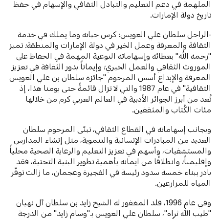
الملهمة في دعم التعليم والتبادل الثقافي والإسهام في حفظ
تاريخ دولة الإمارات.
-الراحل سلطان علي العويس: كرس حياته وما يملك في خدمة
الثقافة والمعرفة وعمل الخير في دولة الإمارات والمنطقة؛ تميز
"رحمه الله" بعطائه وإسهاماته النوعية المهمة في الحفاظ على
الموروث الثقافي والعمل الخيري؛ وإيماناً بدور الثقافة في تعزيز
المعرفة والإبداع أسس المرحوم "جائزة سلطان بن علي العويس
الثقافية" في عام 1987 والتي لا تزال قائمةً حتى يومنا هذا، إذ
تُعد من أبرز الجوائز الأدبية في العالم العربي كرم من خلالها
مئات الكُتاب والمثقفين.
وبجانب إسهاماته في القطاع الثقافي، تبنّى المرحوم سلطان
العديد من المبادرات الإنسانية والتنموية، مثل إنشاء المدارس
والمستشفيات، وأسهم في تعزيز التعليم والرعاية الصحية محلياً
وإقليمياً؛ وانطلاقًا من ايمانه بأهمية تطوير البنية التحتية، فقد
بادر ببناء خمسة سدود رئيسة في الفجيرة وعجمان، ما زالت توفّر
المياه للمزارعين.
وفي عام 1996، قلد المغفور له الشيخ زايد بن سلطان آل نهيان
"طيب الله ثراه"، سلطان علي العويس بـ"وسام زايد" من الدرجة