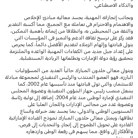
والذكاء الاصطناعي.
وبجانب إنجازاته المهنية، يجسد معاليه مبادئ الإخلاص
والاهتمام والاحترام في تعامله مع الجميع، مما أكسبه التقدير
والثقة من المحيطين به، وانطلاقا من إيمانه بأهمية التمكين،
فقد ركز على ترسيخ ثقافة الدعم والتميز في المؤسسات التي
يتولى قيادتها وإلهام الزملاء لتقديم الأفضل دائماً، كما يحرص
على إعداد جيل جديد من الكفاءات المهنية الواعدة والملتزمة
بتحقيق رؤية دولة الإمارات وتطلعاتها الريادية المستقبلية.
ويتولى معالي خلدون المبارك حالياً العديد من المسؤوليات
البارزة، فهو العضو المنتدب والرئيس التنفيذي لمجموعة مبادلة
للاستثمار، والتي تولى قيادتها منذ تأسيسها عام 2002، كما
يشغل منصب رئيس جهاز الشؤون التنفيذية وعضوية المجلس
التنفيذي لإمارة أبوظبي منذ عام 2004، إضافة إلى توليه رئاسة
وعضوية عدد من مجالس الإدارات واللجان العليا على
المستويين الوطني والدولي، بما يجسد بعد خبراته واتساع
نطاقها، ويمثل معالي خلدون المبارك نموذج القيادة الإماراتية
القادرة على تحويل الطموح إلى إنجاز، والتحديات إلى فرص،
والأفكار إلى واقع، مما يسهم في رفعة الوطن وازدهاره
المستدام.