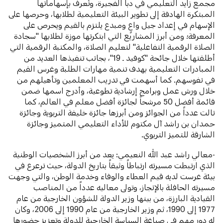
مجمع زايد التعليمي في دبا الفجيرة، وتُعرف بإسهاماتها
المبتكرة الهادفة إلى تطوير البيئة التعليمية لطلابها، وحرصها على
الإسهام في إعداد جيل واعٍ ومبدع يلتزم بالقيم ويحرص على
المعرفة؛ ومن أبرز المشاريع التي ابتكرتها موزة لطلابها "سجادة
الصلاة الرقمية التفاعلية" لتعليم الصلاة، والمكتبة الرقمية التي
أطلقتها خلال جائحة "كوفيد ـ 19"، بجانب تنفيذها العديد من
المبادرات التعليمية بهدف تنمية مهارات الطلبة وغرس القيم
في نفوسهم. كما أسهمت في تدريب المعلمين وتأهيلهم من
خلال ورش عمل وبرامج إرشادية تطوعية، وأدرج اسمها ضمن
قائمة أفضل 50 مرشحاً لجائزة أفضل معلم في العالم، كما
نالت عدداً من الجوائز ومن أبرزها جائزة خليفة التربوية وجائزة
حمدان بن راشد آل مكتوم للأداء التعليمي المتميز وجائزة
الشارقة للتميز التربوي.
-معالي راشد عبد الله النعيمي: يعد من أبرز الشخصيات الوطنية
الذي ارتبطت مسيرته ارتباطاً وثيقاً بتاريخ الدولة، حيث ترعرع في
بيئة غرست لديه قيم العطاء والوفاء وخدمة الوطن، والتي وجهت
مسيرته الحافلة بالإنجاز، وتولى معاليه عدداً من المناصب
القيادية البارزة، من بينها وزير الدولة للشؤون الخارجية من عام
1977 إلى 1990، ثم وزير الخارجية من عام 1990 إلى 2006، وكان
له دور مهم في صياغة السياسة الخارجية للدولة وتعزيز حضورها