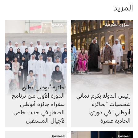
المزيد
الشؤون الحكومية
المجتمع
جائزة أبوظبي تطلق
رئيس الدولة يكرم ثماني
الدورة الأولى من برنامج
شخصيات "بجائزة
سفراء جائزة أبوظبي
أبوظبي" في دورتها
الصغار في حدث خاص
الحادية عشرة
لأجيال المستقبل
المجتمع
المجتمع