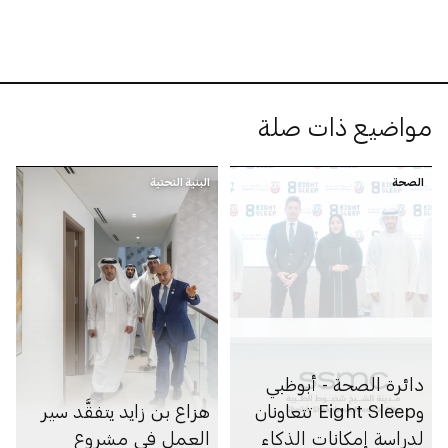
مواضيع ذات صلة
الصحة
البنية التحتية
دائرة الصحة - أبوظبي
وEight Sleep تتعاونان
هزاع بن زايد يتفقَّد سير
لدراسة إمكانات الذكاء
العمل في مشروع