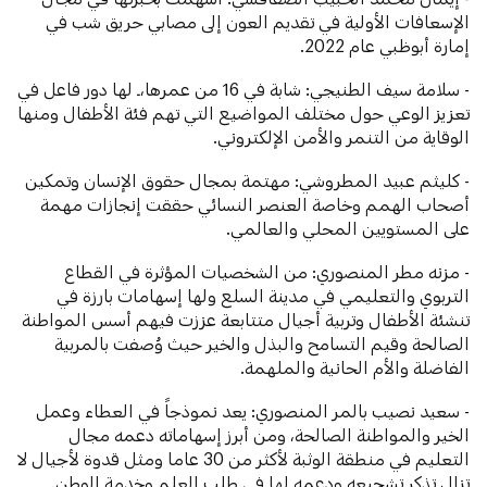
الإسعافات الأولية في تقديم العون إلى مصابي حريق شب في
إمارة أبوظبي عام 2022.
- سلامة سيف الطنيجي: شابة في 16 من عمرها،ـ لها دور فاعل في
تعزيز الوعي حول مختلف المواضيع التي تهم فئة الأطفال ومنها
الوقاية من التنمر والأمن الإلكتروني.
- كليثم عبيد المطروشي: مهتمة بمجال حقوق الإنسان وتمكين
أصحاب الهمم وخاصة العنصر النسائي حققت إنجازات مهمة
على المستويين المحلي والعالمي.
- مزنه مطر المنصوري: من الشخصيات المؤثرة في القطاع
التربوي والتعليمي في مدينة السلع ولها إسهامات بارزة في
تنشئة الأطفال وتربية أجيال متتابعة عززت فيهم أسس المواطنة
الصالحة وقيم التسامح والبذل والخير حيث وُصفت بالمربية
الفاضلة والأم الحانية والملهمة.
- سعيد نصيب بالمر المنصوري: يعد نموذجاً في العطاء وعمل
الخير والمواطنة الصالحة، ومن أبرز إسهاماته دعمه مجال
التعليم في منطقة الوثبة لأكثر من 30 عاما ومثل قدوة لأجيال لا
تزال تذكر تشجيعه ودعمه لها في طلب العلم وخدمة الوطن.