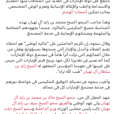
بالنفع على دولة الإمارات في العديد من المجالات منها التعليم
والاستدامة والطب والإغاثة الإنسانية وتعزيز الوعي المجتمعي
بجانب تمكين
أصحاب الهمم
.
وهنأ صاحب السمو الشيخ محمد بن زايد آل نهيان بهذه
المناسبة جميع المكرمين بالجائزة.. مشيداً بجهودهم المخلصة
والملهمة وبصماتهم الإيجابية في خدمة المجتمع.
وقال سموه..إن تكريم الحاصلين على "جائزة أبوظبي" هو احتفاء
بقيم العطاء والبذل والإيثار التي جسدوها بمسؤوليةٍ وتفانٍ من
خلال أعمالهم التي تركت أثراً هاماً في مجتمع دولة الإمارات،
كما أنه تعبير عن تقديرنا لكل جهد يرسخ قيم الإمارات التي حرص
على غرسها في نفوسنا المؤسس المغفور له
الشيخ زايد بن
سلطان آل نهيان
"طيب الله ثراه".
وأعرب سموه عن تمنياته التوفيق للمكرمين في مواصلة دورهم
في خدمة مجتمع الإمارات كل في مجاله.
شهد الحفل كل من..
سمو الشيخ خالد بن محمد بن زايد آل
نهيان
ولي عهد أبوظبي و
الفريق سمو الشيخ سيف بن زايد آل
نهيان
نائب رئيس مجلس الوزراء
وزير الداخلية
و
سمو الشيخ ذياب
بن محمد بن زايد آل نهيان
نائب رئيس
ديوان الرئاسة للشؤون