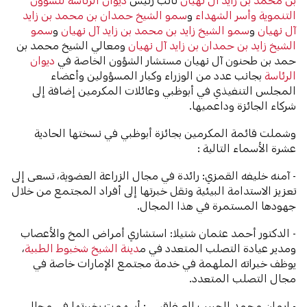
التنموية وأسر الشهداء
و
سمو الشيخ حمدان بن محمد بن زايد
آل نهيان
و
سمو الشيخ زايد بن محمد بن زايد آل نهيان
و
سمو
الشيخ زايد بن حمدان بن زايد آل نهيان
ومعالي الشيخ محمد بن
حمد بن طحنون آل نهيان مستشار الشؤون الخاصة في
ديوان
الرئاسة
بجانب عدد من الوزراء وكبار المسؤولين وأعضاء
المجلس التنفيذي في أبوظبي وعائلات المكرمين إضافة إلى
شركاء الجائزة وداعميها.
وشملت قائمة المكرمين بجائزة أبوظبي في نسختها الحادية
عشرة الأسماء التالية :
- آمنه خليفه القمزي: رائدة في مجال الزراعة العضوية، تسعى إلى
تعزيز الاستدامة البيئية ونقل خبرتها إلى أفراد المجتمع من خلال
جهودها المستمرة في هذا المجال.
- الدكتور أحمد عثمان شتيلا: استشاري أمراض المخ والأعصاب
ومدير عيادة التصلب المتعدد في م
دينة الشيخ شخبوط الطبية
،
يوظف خبراته الملهمة في خدمة مجتمع الإمارات خاصة في
مجال التصلب المتعدد.
- إيمان محمد الحبيب الصفاقسي: أسهمت بخبرتها في مجال