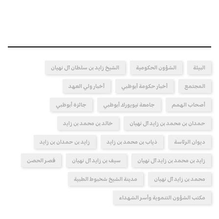
البيئة
الشؤون الحكومية
الشيخ زايد بن سلطان آل نهيان
المجتمع
أخبار حكومة أبوظبي
أخبار ولي العهد
أصحاب الهمم
جامعة نيويورك أبوظبي
جائزة أبوظبي
حمدان بن محمد بن زايد آل نهيان
خالد بن محمد بن زايد
ديوان الرئاسة
ذياب بن محمد بن زايد
زايد بن حمدان بن زايد
زايد بن محمد بن زايد آل نهيان
سيف بن زايد آل نهيان
قصر الحصن
محمد بن زايد آل نهيان
مدينة الشيخ شخبوط الطبية
مكتب الشؤون التنموية وأسر الشهداء