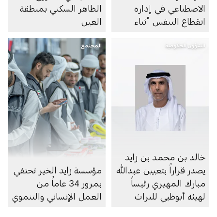
الاصطناعي في إدارة
الظاهر السكني بمنطقة
انقطاع التنفس أثناء
العين
النوم
الشؤون الحكومية
المجتمع
خالد بن محمد بن زايد
يصدر قراراً بتعيين عبدالله
مؤسسة زايد الخير تحتفي
مبارك المهيري رئيساً
بمرور 34 عاماً من
لهيئة أبوظبي للتراث
العمل الإنساني والتنموي