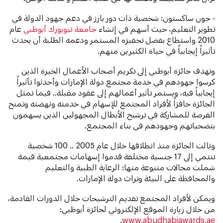
- جون ساكستون: شخصية ذات دور بارز في دعم جهود الدولة في
تطوير التعليم، حيث أسهم في إنشاء
جامعة نيويورك أبوظبي
عام
2010 واستطاع بفضل تحفيزه المستمر ودعمه الطلبة أن يحدث
تأثيراً إيجابياً في حياة الكثيرين منهم.
وتهدف جائزة أبوظبي إلى تكريم أصحاب الأعمال الخيرة الذين
كرسوا جهودهم في خدمة مجتمع دولة الإمارات وأحدثوا تأثيراً
إيجابياً فيه، ويستمر تأثير أعمالهم إلى عقود مقبلة.. فيما تمثل
الجائزة حافزاً لأفراد المجتمع للإسهام في خدمته ونهضته وتمنح
الفرصة للمشاركة في ترشيح الأبطال المجهولين الذين يسهمون
بتضحياتهم وجهودهم في بناء المجتمع.
ونالت الجائزة منذ انطلاقها خلال عام 2005 .. 100 شخصية
تنتمي إلى 17 جنسية مختلفة قدموا إسهامات مجتمعية قيمة
شملت مجالات متنوعة منها: الرعاية الطبية والتعليم
والمحافظة على البيئة وتراث دولة الإمارات.
ويمكن لأفراد المجتمع تقديم الترشيحات خلال الدورات القادمة،
من خلال زيارة الموقع الإلكتروني لجائزة أبوظبي:
.
www.abudhabiawards.ae