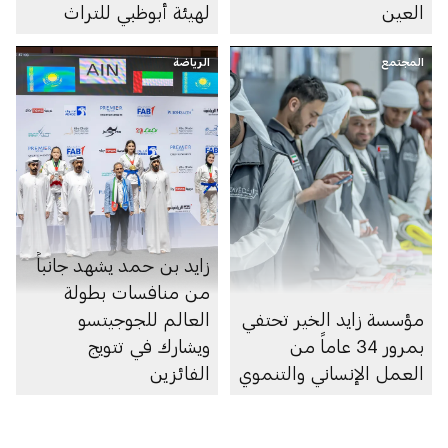
العين
لهيئة أبوظبي للتراث
المجتمع
الرياضة
زايد بن حمد يشهد جانباً
من منافسات بطولة
مؤسسة زايد الخير تحتفي
العالم للجوجيتسو
بمرور 34 عاماً من
ويشارك في تتويج
العمل الإنساني والتنموي
الفائزين