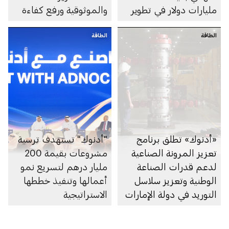
مليارات دولار في تطوير
والموثوقية ورفع كفاءة
الغطاء الغازي لحقل أم
الأداء
الطاقة
الشيف في أبوظبي
الطاقة
«أدنوك» تطلق برنامج
"أدنوك" تستهدف ترسية
تعزيز المرونة الصناعية
مشروعات بقيمة 200
لدعم قدرات الصناعة
مليار درهم لتسريع نمو
الوطنية وتعزيز سلاسل
أعمالها وتنفيذ خططها
التوريد في دولة الإمارات
الاستراتيجية