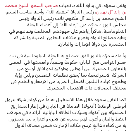
ونقل سموّه، في بداية اللقاء، تحيات
صاحب السمو الشيخ محمد
بن زايد آل نهيان
، رئيس الدولة "حفظه الله"، وأخيه صاحب السمو
الشيخ محمد بن راشد آل مكتوم، نائب رئيس الدولة رئيس
مجلس الوزراء حاكم دبي "رعاه الله" إلى أعضاء البعثة
الدبلوماسية، شاكراً إياهم على جهودهم المخلصة وتفانيهم في
رعاية مصالح الدولة وتعزيز علاقات التعاون المتينة والشراكة
المتميزة بين دولة الإمارات واليابان.
وأشاد سموّه بالدور الذي تضطلع به البعثة الدبلوماسية في بناء
جسر التواصل مع اليابان، حكومة وشعباً، وأهميتها في المضي
بالتعاون المشترك بين أبوظبي وطوكيو نحو آفاق أوسع من
الشراكة الاستراتيجية بما يُحقق تطلعات الشعبين ويلبي رؤية
وطموح قيادة البلدين لضمان المزيد من الازدهار والتقدم في
مختلف المجالات ذات الاهتمام المشترك.
كما التقى سموه خلال هذا الاستقبال عدداً من كوادر شركة بترول
أبوظبي الوطنية (أدنوك) العاملة في اليابان في إطار المشاريع
المشتركة بين أدنوك وشركات الطاقة اليابانية الرائدة في مجالات
النفط والغاز؛ وأعرب لهم سموه عن فخره واعتزازه بما يتميزون
به من كفاءة عالية ترسخ مكانة الإمارات ضمن مصاف الدول