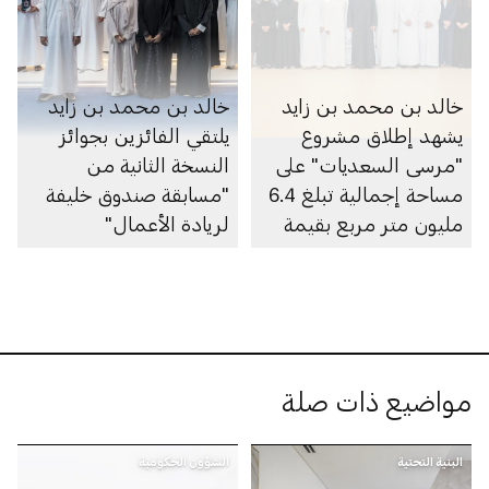
خالد بن محمد بن زايد
خالد بن محمد بن زايد
يشهد إطلاق مشروع
يلتقي الفائزين بجوائز
"مرسى السعديات" على
النسخة الثانية من
مساحة إجمالية تبلغ 6.4
"مسابقة صندوق خليفة
مليون متر مربع بقيمة
لريادة الأعمال"
100 مليار درهم
مواضيع ذات صلة
البنية التحتية
الشؤون الحكومية