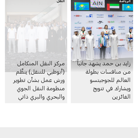
الرياضة
النقل
زايد بن حمد يشهد جانباً
مركز النقل المتكامل
من منافسات بطولة
(أبوظبي للتنقل) ينظِّم
العالم للجوجيتسو
ورش عمل بشأن تطوير
ويشارك في تتويج
منظومة النقل الجوي
الفائزين
والبحري والبري ذاتي
الحركة في الإمارة