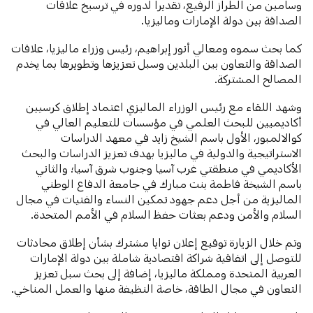
وسامين من الطراز الرفيع، تقديراً لدوره في ترسيخ علاقات
الصداقة بين دولة الإمارات وماليزيا.
كما بحث سموه ومعالي أنور إبراهيم، رئيس وزراء ماليزيا، علاقات
الصداقة والتعاون بين البلدين وسبل تعزيزها وتطويرها بما يخدم
المصالح المشتركة.
وشهد اللقاء مع رئيس الوزراء الماليزي اعتماد إطلاق كرسيين
أكاديميين للبحث العلمي في مؤسسات للتعليم العالي في
كوالالمبور، الأول باسم الشيخ زايد في معهد الدراسات
الاستراتيجية والدولية في ماليزيا بهدف تعزيز الدراسات والبحث
الأكاديمي في منطقتي غرب آسيا وجنوب شرق آسيا؛ والثاني
باسم الشيخة فاطمة بنت مبارك في جامعة الدفاع الوطني
الماليزية من أجل دعم جهود تمكين النساء والفتيات في مجال
السلام والأمن ودعم بعثات حفظ السلام في الأمم المتحدة.
وتم خلال الزيارة توقيع إعلان نوايا مشترك بشأن إطلاق محادثات
للتوصل إلى اتفاقية شراكة اقتصادية شاملة بين دولة الإمارات
العربية المتحدة ومملكة ماليزيا، إضافة إلى بحث سبل تعزيز
التعاون في مجال الطاقة، خاصة النظيفة منها والعمل المناخي.