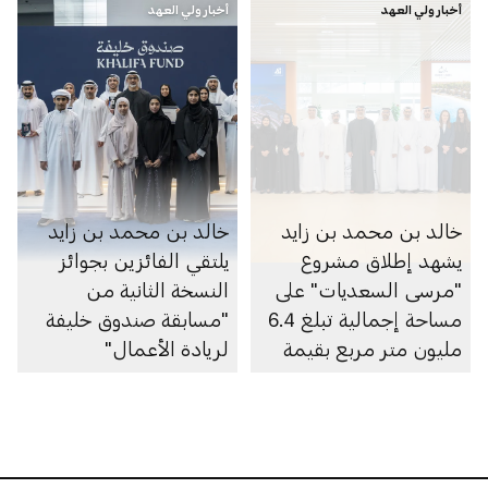
أخبار ولي العهد
أخبار ولي العهد
خالد بن محمد بن زايد
خالد بن محمد بن زايد
يشهد إطلاق مشروع
يلتقي الفائزين بجوائز
"مرسى السعديات" على
النسخة الثانية من
مساحة إجمالية تبلغ 6.4
"مسابقة صندوق خليفة
مليون متر مربع بقيمة
لريادة الأعمال"
100 مليار درهم