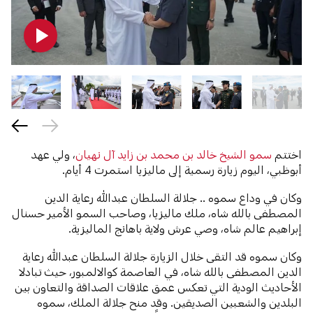
اختتم
سمو الشيخ خالد بن محمد بن زايد آل نهيان
، ولي عهد
أبوظبي، اليوم زيارة رسمية إلى ماليزيا استمرت 4 أيام.
وكان في وداع سموه .. جلالة السلطان عبدالله رعاية الدين
المصطفى بالله شاه، ملك ماليزيا، وصاحب السمو الأمير حسنال
إبراهيم عالم شاه، وصي عرش ولاية باهانج الماليزية.
وكان سموه قد التقى خلال الزيارة جلالة السلطان عبدالله رعاية
الدين المصطفى بالله شاه، في العاصمة كوالالمبور، حيث تبادلا
الأحاديث الودية التي تعكس عمق علاقات الصداقة والتعاون بين
البلدين والشعبين الصديقين. وقد منح جلالة الملك، سموه