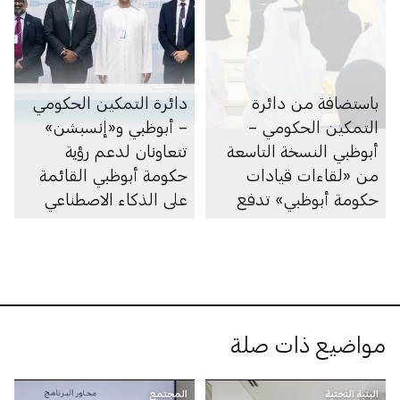
باستضافة من دائرة
دائرة التمكين الحكومي
التمكين الحكومي –
– أبوظبي و«إنسبشن»
أبوظبي النسخة التاسعة
تتعاونان لدعم رؤية
من «لقاءات قيادات
حكومة أبوظبي القائمة
حكومة أبوظبي» تدفع
على الذكاء الاصطناعي
عجلة التحول القائم على
المواهب في القطاع
الحكومي
مواضيع ذات صلة
البنية التحتية
المجتمع