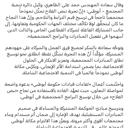
وقال سعادة المهندس حمد علي الظاهري، وكيل دائرة تنمية
المجتمع – أبوظبي: «إنَّ تجربة نبض الفلاح تمثِّل نموذجاً
مجتمعياً ناجحاً في ترسيخ قيم الترابط والتلاحم، وإنَّ هذا النجاح
ما كان ليتحقَّق لولا تكاتُف مختلف الجهات الحكومية وتعاونها، إلى
جانب المشاركة الفاعلة لشركاء القطاعين الخاص والثالث الذين
أسهموا في تفعيل المبادرات والبرامج المجتمعية».
وتوجَّه سعادته بالشكر لجميع فِرق العمل والشركاء على جهودهم
المشتركة، مؤكِّداً أنَّ هذه التجربة تشكِّل نقطة انطلاق نحو توسيع
نطاق المبادرات المجتمعية، وتعزيز الابتكار في الحلول
الاجتماعية، بما يضمن استدامة الأثر الإيجابي، ويكرِّس مكانة
أبوظبي نموذجاً عالمياً في التنمية الاجتماعية الشاملة.
واختُتمت أعمال «لقاءات قيادات حكومة أبوظبي» بدعوة واضحة
لمواصلة التعاون، حيث تعهَّد القادة بالاستفادة من نجاح «نبض
الفلاح» من خلال توسيع البرامج المجتمعية في أبوظبي.
وبترسيخ مبادئ الحوكمة المشتركة والمساءلة في صميم
المبادرات المستقبلية، تهدف الإمارة إلى ضمان أثر مستدام وبناء
مجتمعات أقوى وأكثر مرونة. ويعزِّز هذا الالتزام مكانة أبوظبي
كنموذج عالمي في التنمية الاجتماعية الشاملة.