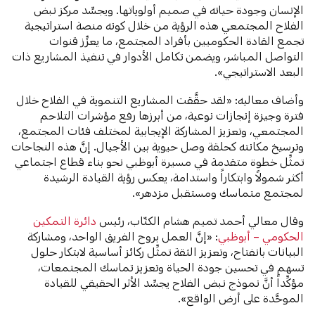
الإنسان وجودة حياته في صميم أولوياتها. ويجسِّد مركز نبض
الفلاح المجتمعي هذه الرؤية من خلال كونه منصة استراتيجية
تجمع القادة الحكوميين بأفراد المجتمع، ما يعزِّز قنوات
التواصل المباشر، ويضمن تكامل الأدوار في تنفيذ المشاريع ذات
البعد الاستراتيجي».
وأضاف معاليه: «لقد حقَّقت المشاريع التنموية في الفلاح خلال
فترة وجيزة إنجازات نوعية، من أبرزها رفع مؤشرات التلاحم
المجتمعي، وتعزيز المشاركة الإيجابية لمختلف فئات المجتمع،
وترسيخ مكانته كحلقة وصل حيوية بين الأجيال. إنَّ هذه النجاحات
تمثِّل خطوة متقدمة في مسيرة أبوظبي نحو بناء قطاع اجتماعي
أكثر شمولاً وابتكاراً واستدامة، يعكس رؤية القيادة الرشيدة
لمجتمع متماسك ومستقبل مزدهر».
وقال معالي أحمد تميم هشام الكتّاب، رئيس
دائرة التمكين
الحكومي – أبوظبي
: «إنَّ العمل بروح الفريق الواحد، ومشاركة
البيانات بانفتاح، وتعزيز الثقة تمثِّل ركائز أساسية لابتكار حلول
تسهم في تحسين جودة الحياة وتعزيز تماسك المجتمعات،
مؤكِّداً أنَّ نموذج نبض الفلاح يجسِّد الأثر الحقيقي للقيادة
الموحَّدة على أرض الواقع».