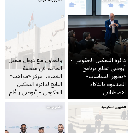
دائرة التمكين الحكومي -
بالتعاون مع ديوان ممثل
أبوظبي تطلق برنامج
الحاكم في منطقة
«تطوير السياسات»
الظفرة.. مركز «مواهب»
المدعوم بالذكاء
التابع لدائرة التمكين
الاصطناعي
الحكومي – أبوظبي ينظِّم
يوماً مفتوحاً للتوظيف في
الشؤون الحكومية
التكنولوجيا
مجلس مدينة زايد