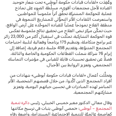
وعُقِدَت «لقاءات قيادات حكومة أبوظبي» تحت شعار «توحيد
القيادة لأجل مجتمعات أقوى»، مسلِّطة الضوء على نماذج
عملية للحوكمة المشتركة تحقِّق أثراً ملموساً للمواطنين.
واستعرضت اللقاءات الأثر التحوُّلي للمشاريع التنموية في
منطقة الفلاح نموذجاً عملياً للقيادة الموحَّدة على أرض الواقع،
حيث تمكَّن مركز نبض الفلاح من تحقيق نتائج ملموسة تعكس
قوة الحوكمة التشاركية، تمثَّلت في استقبال أكثر من 23,000 زائر
عبر برامج متكاملة، وتنظيم 175 برنامجاً وفعالية لتلبية احتياجات
المجتمع المتنوّعة، وتقديم 458 جلسة دعم فردية، إضافة إلى
إبرام 76 شراكة شملت القطاعات الحكومية والخاصة والثالثة،
فضلاً عن تحقيق تحسينات قابلة للقياس في مؤشرات التماسك
المجتمعي، وتعزيز الروابط بين الأجيال.
وتخلَّلت أعمال «لقاءات قيادات حكومة أبوظبي» شهادات من
أفراد المجتمع الذين أكَّدوا، من خلال قصصهم الشخصية، الأثر
المباشر لهذه المبادرات في تحسين حياتهم اليومية، وتعزيز
مشاركتهم المجتمعية.
وقال معالي الدكتور مغير خميس الخييلي، رئيس
دائرة تنمية
المجتمع – أبوظبي
: «تمضي أبوظبي بثبات في ترسيخ مكانتها
كعاصمة عالميَّة للتنمية الاجتماعية المستدامة، واضعة رفاه