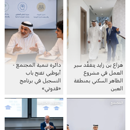
هزاع بن زايد يتفقَّد سير
دائرة تنمية المجتمع -
العمل في مشروع
أبوظبي تفتح باب
الظاهر السكني بمنطقة
التسجيل في برنامج
العين
«قدوتي»
المجتمع
الشؤون الحكومية