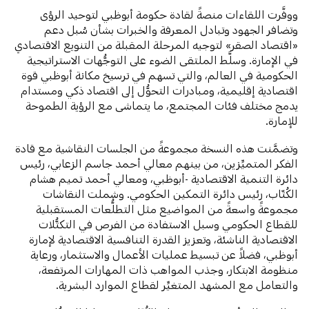
ووفَّرت اللقاءات منصةً لقادة حكومة أبوظبي لتوحيد الرؤى
وتضافر الجهود وتبادل المعرفة والخبرات بشأن سُبل دعم
«اقتصاد الصقر» لتوجيه المرحلة المقبلة من التنويع الاقتصادي
في الإمارة. وسلَّط الملتقى الضوء على التوجُّهات الاستراتيجية
الحكومية في العالم، والتي تسهم في ترسيخ مكانة أبوظبي قوة
اقتصادية إقليمية، ومبادرات التحوُّل إلى اقتصاد ذكي ومستدام
يدمج مختلف فئات المجتمع، ما يتماشى مع الرؤية الطموحة
للإمارة.
وتضمَّنت هذه النسخة مجموعةً من الجلسات النقاشية مع قادة
الفكر المتميِّزين، من بينهم معالي أحمد جاسم الزعابي، رئيس
دائرة التنمية الاقتصادية -أبوظبي، ومعالي أحمد تميم هشام
الكُتّاب، رئيس دائرة التمكين الحكومي. وشملت النقاشات
مجموعةً واسعةً من المواضيع مثل التطلُّعات المستقبلية
للقطاع الحكومي وسبل الاستفادة من الفرص في التكتُّلات
الاقتصادية الناشئة، وتعزيز القدرة التنافسية الاقتصادية لإمارة
أبوظبي، فضلاً عن تبسيط عمليات الأعمال والاستثمار، ورعاية
منظومة الابتكار، وجذب المواهب ذات المهارات المرتفعة،
والتعامل مع المشهد المتغيِّر لقطاع الموارد البشرية.