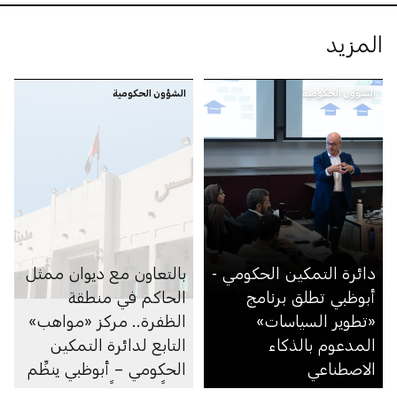
المزيد
الشؤون الحكومية
الشؤون الحكومية
دائرة التمكين الحكومي -
بالتعاون مع ديوان ممثل
أبوظبي تطلق برنامج
الحاكم في منطقة
«تطوير السياسات»
الظفرة.. مركز «مواهب»
المدعوم بالذكاء
التابع لدائرة التمكين
الاصطناعي
الحكومي – أبوظبي ينظِّم
يوماً مفتوحاً للتوظيف في