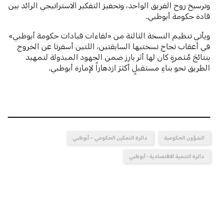
وترسيخ روح الفريق الواحد، وتحفيز التفكير الاستراتيجي الرائد بين
قادة حكومة أبوظبي.
ويأتي تنظيم النسخة الثالثة من «لقاءات قيادات حكومة أبوظبي»
في أعقاب نجاح نسختيها السابقتين، اللتين أسفرتا عن الخروج
بنتائجَ مُثمرةٍ كان لها أثر بارز ضمن الجهود المبذولة لتمهيد
الطريق نحو بناءِ مستقبلٍ أكثرَ ازدهاراً لإمارة أبوظبي.
الشؤون الحكومية
دائرة التمكين الحكومي – أبوظبي
دائرة التنمية الاقتصادية - أبوظبي