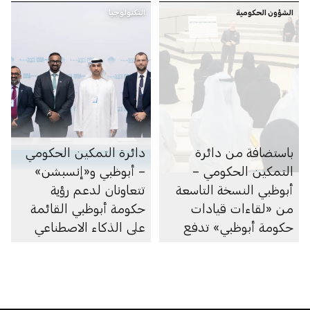
الشؤون الحكومية
التكنولوجيا
مجلس مدينة زايد
باستضافة من دائرة
دائرة التمكين الحكومي
التمكين الحكومي –
– أبوظبي و«إنسبشن»
أبوظبي النسخة التاسعة
تتعاونان لدعم رؤية
من «لقاءات قيادات
حكومة أبوظبي القائمة
حكومة أبوظبي» تدفع
على الذكاء الاصطناعي
عجلة التحول القائم على
المواهب في القطاع
الحكومي