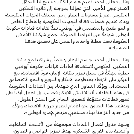
وقال معالي أحمد تميم هشام الكُتّاب: «يتيح لنا التحوُّل
الاستراتيجي الأخير، الذي تحوَّلنا بموجبه إلى دائرة التمكين
الحكومي، تعزيزَ مستويات التعاون بين مختلف الجهات الحكومية،
بهدف تقديم خدمات فعّالة للجهات الحكومية والقطاع الخاص
والمواطنين والمقيمين في أبوظبي. تعدُّ لقاءات قيادات حكومة
أبوظبي شهادةً على التزامنا المتجدِّد بجمع شركائنا كافَّة في
الحكومة تحت مظلة واحدة، والعمل على تحقيق هدفنا
المشترك».
وقال معالي أحمد جاسم الزعابي: «تمثِّل شراكتنا مع دائرة
التمكين الحكومي لاستضافة لقاءات قيادات حكومة أبوظبي
خطوةً مهمَّةً في سبيل تعزيز مكانة الإمارة قوةً اقتصادية، مع
التركيز على الارتقاء بمنظومة الابتكار والتنويع والنمو الاقتصادي
المستدام. ويؤكِّد التعاون الذي شهدناه بين القيادات الحكومية
في هذه اللقاءات أننا لا نتبنّى الابتكار فحسب، بل نعمل أيضاً على
تطوير قطاعات متنوِّعة لتحقيق النجاح على المدى الطويل.
ويدفعنا هذا التعاون نحو الأمام لتعزيز مرونة الاقتصاد، ويؤكِّد
من جديد التزامنا ببناء مستقبلٍ مزدهرٍ لإمارة أبوظبي».
وشهد جدول أعمال اللقاءات مجموعةً من الأنشطة التفاعلية،
وأنشطة بناء الفريق المُبتكرة، بهدف تعزيز التواصل والتعاون،