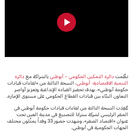
0:00
0:00
نظَّمت
دائرة التمكين الحكومي – أبوظبي
بالشراكة مع
دائرة
التنمية الاقتصادية- أبوظبي
، النسخة الثالثة من «لقاءات قيادات
حكومة أبوظبي»، بهدف تحفيز القيادة الإبداعية وتعزيز أواصر
التعاون البنّاء بين قيادات القطاع الحكومي على مستوى الإمارة.
عُقِدَت النسخة الثالثة من لقاءات قيادات حكومة أبوظبي في
المقر الرئيسي لشركة ستراتا للتصنيع في مدينة العين تحت
عنوان «اقتصاد الصقر»، وشهدت حضور 33 وفداً يمثِّلون مختلف
الجهات الحكومية في أبوظبي.