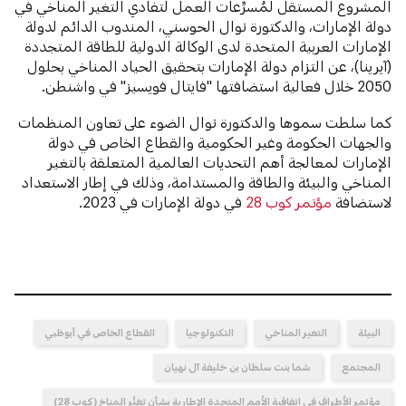
المشروع المستقل لمُسرِّعات العمل لتفادي التغير المناخي في
دولة الإمارات، والدكتورة نوال الحوسني، المندوب الدائم لدولة
الإمارات العربية المتحدة لدى الوكالة الدولية للطاقة المتجددة
(آيرينا)، عن التزام دولة الإمارات بتحقيق الحياد المناخي بحلول
2050 خلال فعالية استضافتها "فايتال فويسيز" في واشنطن.
كما سلطت سموها والدكتورة نوال الضوء على تعاون المنظمات
والجهات الحكومة وغير الحكومية والقطاع الخاص في دولة
الإمارات لمعالجة أهم التحديات العالمية المتعلقة بالتغير
المناخي والبيئة والطاقة والمستدامة، وذلك في إطار الاستعداد
لاستضافة
مؤتمر كوب 28
في دولة الإمارات في 2023.
البيئة
التغير المناخي
التكنولوجيا
القطاع الخاص في أبوظبي
المجتمع
شما بنت سلطان بن خليفة آل نهيان
مؤتمر الأطراف في اتفاقية الأمم المتحدة الإطارية بشأن تغيُّر المناخ (كوب 28)