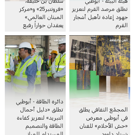
هيئة البيئة - أبوظبي
سلطان بن خليفة،
تطلق مرصد القرم لتعزيز
«فرونتير25» و«مركز
جهود إعادة تأهيل أشجار
الميثان العالمي»
القرم
يعقدان حواراً رفيع
المستوى حول سياسات
الفن والثقافة
الطاقة
خفض انبعاثات الميثان
دائرة الطاقة - أبوظبي
المجمّع الثقافي يطلق
تطلق «دليل أحمال
في أبوظبي معرض
التبريد» لتعزيز كفاءة
«حسّ الأحلام» للفنان
الطاقة والتصميم
شيزاد داوود
المستدام للمباني