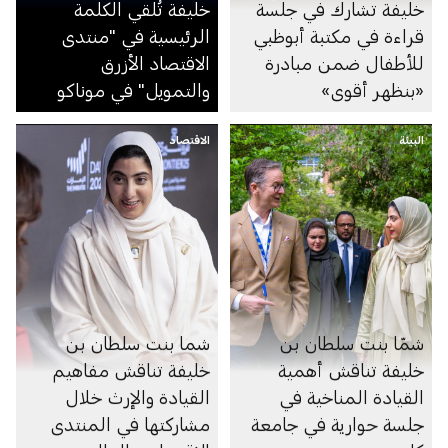
خليفة تشارك في جلسة
خليفة تُلقي الكلمة
قراءة في مكتبة أبوظبي
الرئيسية في "منتدى
للأطفال ضمن مبادرة
الاقتصاد الأزرق
«بنظهر أقوى»
والتمويل" في موناكو
البيئة
الاقتصاد
شمّا بنت سلطان بن
شما بنت سلطان بن
خليفة تناقش أهمية
خليفة تناقش مفاهيم
القيادة المناخية في
القيادة والإرث خلال
جلسة حوارية في جامعة
مشاركتها في المنتدى