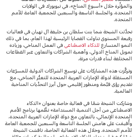
والمؤثِّرة خلال «أسبوع المناخ»، في نيويورك في الولايات
المتحدة، والجلسة التاسعة والسبعين للجمعية العامة للأمم
المتحدة.
تحدَّثت الشيخة شما بنت سلطان بن خليفة آل نهيان في فعاليات
رفيعة المستوى تناولت القضايا الرئيسية لهذا العام، بما في ذلك
النمو المتسارع
للذكاء الاصطناعي
في العمل المناخي، وزيادة
تمويل المناخ الدولي، وأهمية الشراكات والتعاون عبر القطاعات
المختلفة لبناء قدرات مرنة.
وتركَّزت هذه المشاركات على توسيع الشراكات الدولية للمسرّعات
المستقلة لدولة الإمارات العربية المتحدة للتغيُّر المناخي، مع
تقديم رؤى قيِّمة ومنظور إقليمي حول أبرز التحدِّيات المناخية
العالمية.
وشاركت الشيخة شمّا في فعالية خاصة بعنوان «الذكاء
الاصطناعي من أجل التنمية المستدامة» نظَّمها برنامج الأمم
المتحدة الإنمائي، بالتعاون مع دولة الإمارات العربية المتحدة،
وأُقيمَت على هامش الجلسة التاسعة والسبعين للجمعية العامة
للأمم المتحدة. وخلال هذه الفعالية الخاصة، ناقشت الشيخة
شمّا كيفية استخدام الذكاء الاصطناعي لمعالجة كميات هائلة