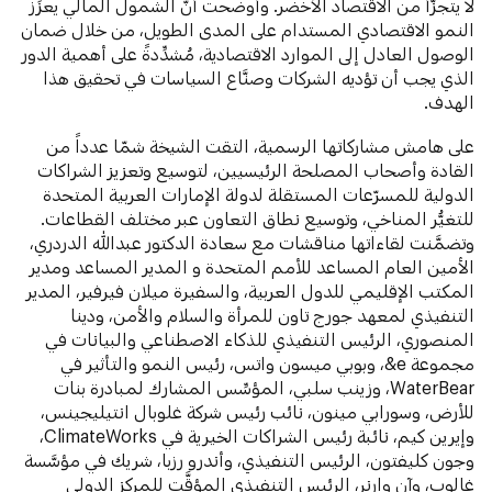
لا يتجزَّأ من الاقتصاد الأخضر. وأوضحت أنَّ الشمول المالي يعزِّز
النمو الاقتصادي المستدام على المدى الطويل، من خلال ضمان
الوصول العادل إلى الموارد الاقتصادية، مُشدِّدةً على أهمية الدور
الذي يجب أن تؤديه الشركات وصنَّاع السياسات في تحقيق هذا
الهدف.
على هامش مشاركاتها الرسمية، التقت الشيخة شمّا عدداً من
القادة وأصحاب المصلحة الرئيسيين، لتوسيع وتعزيز الشراكات
الدولية للمسرّعات المستقلة لدولة الإمارات العربية المتحدة
للتغيُّر المناخي، وتوسيع نطاق التعاون عبر مختلف القطاعات.
وتضمَّنت لقاءاتها مناقشات مع سعادة الدكتور عبدالله الدردري،
الأمين العام المساعد للأمم المتحدة و المدير المساعد ومدير
المكتب الإقليمي للدول العربية، والسفيرة ميلان فيرفير، المدير
التنفيذي لمعهد جورج تاون للمرأة والسلام والأمن، ودينا
المنصوري، الرئيس التنفيذي للذكاء الاصطناعي والبيانات في
مجموعة e&، وبوبي ميسون واتس، رئيس النمو والتأثير في
WaterBear، وزينب سلبي، المؤسِّس المشارك لمبادرة بنات
للأرض، وسورابي مينون، نائب رئيس شركة غلوبال انتيليجينس،
وإيرين كيم، نائبة رئيس الشراكات الخيرية في ClimateWorks،
وجون كليفتون، الرئيس التنفيذي، وأندرو رزبا، شريك في مؤسَّسة
غالوب، وآن وارنر، الرئيس التنفيذي المؤقَّت للمركز الدولي