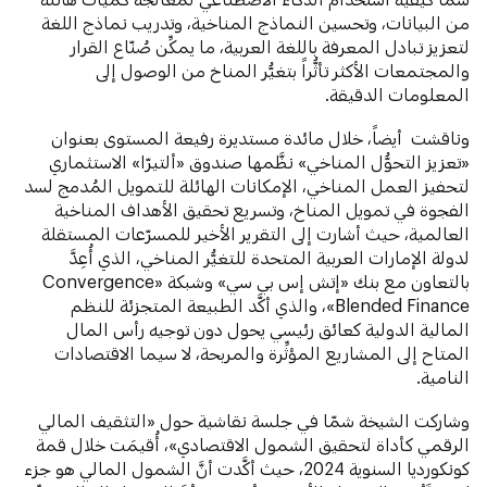
من البيانات، وتحسين النماذج المناخية، وتدريب نماذج اللغة
لتعزيز تبادل المعرفة باللغة العربية، ما يمكِّن صُنّاع القرار
والمجتمعات الأكثر تأثُّراً بتغيُّر المناخ من الوصول إلى
المعلومات الدقيقة.
وناقشت أيضاً، خلال مائدة مستديرة رفيعة المستوى بعنوان
«تعزيز التحوُّل المناخي» نظَّمها صندوق «ألتيرّا» الاستثماري
لتحفيز العمل المناخي، الإمكانات الهائلة للتمويل المُدمج لسد
الفجوة في تمويل المناخ، وتسريع تحقيق الأهداف المناخية
العالمية، حيث أشارت إلى التقرير الأخير للمسرّعات المستقلة
لدولة الإمارات العربية المتحدة للتغيُّر المناخي، الذي أُعِدَّ
بالتعاون مع بنك «إتش إس بي سي» وشبكة «Convergence
Blended Finance»، والذي أكَّد الطبيعة المتجزئة للنظم
المالية الدولية كعائق رئيسي يحول دون توجيه رأس المال
المتاح إلى المشاريع المؤثِّرة والمربحة، لا سيما الاقتصادات
النامية.
وشاركت الشيخة شمّا في جلسة نقاشية حول «التثقيف المالي
الرقمي كأداة لتحقيق الشمول الاقتصادي»، أُقيمَت خلال قمة
كونكورديا السنوية 2024، حيث أكَّدت أنَّ الشمول المالي هو جزء