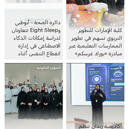
دائرة الصحة - أبوظبي
كلية الإمارات للتطوير
وEight Sleep تتعاونان
التربوي تسهم في تطوير
لدراسة إمكانات الذكاء
الممارسات التعليمية عبر
الاصطناعي في إدارة
مبادرة «بورك غرسكم»
انقطاع التنفس أثناء
النوم
الأمن
الشؤون الحكومية
أكاديمية ربدان تنظم