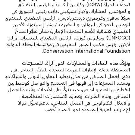
لبحوث المرأة (ICRW)، وكاثلين ألكسندر، الرئيس التنفيذي
والمؤسِّس المشارك، وكيارا تشيكيني، نائب رئيس التسويق في
شركة سافور، وغريغوري ديميترياديس، الرئيس التنفيذي للصندوق
الوطني للنمو في اليونان، والسفيرة باتريشيا إسبينوزا، الأمين
التنفيذي لاتفاقية الأمم المتحدة الإطارية بشأن تغيُّر المناخ
(UNFCCC)، ويوليوس كورت، الرئيس التنفيذي للعمليات، وإليز
لاركين، رئيس مكتب المدير التنفيذي في مؤسَّسة الحفاظ الدولية
Conservation International Foundation.
وتؤكِّد هذه اللقاءات والمشاركات الدور الرائد للمسرّعات
المستقلة لدولة الإمارات العربية المتحدة للتغيُّر المناخي في
دفع العمل المناخي من خلال توطيد التعاون الدولي والشراكات،
وتستند المسرّعات إلى قوتها في التجميع والتواصل كوسيط بين
القطاعين العام والخاص، حيث تركِّز على الأبحاث، وقيادة العمل
المناخي، وبناء القدرات، وتقديم الاستشارات المتخصِّصة،
والابتكار التكنولوجي في العمل المناخي، لدعم تحوُّل دولة
الإمارات العربية المتحدة نحو اقتصاد أخضر.