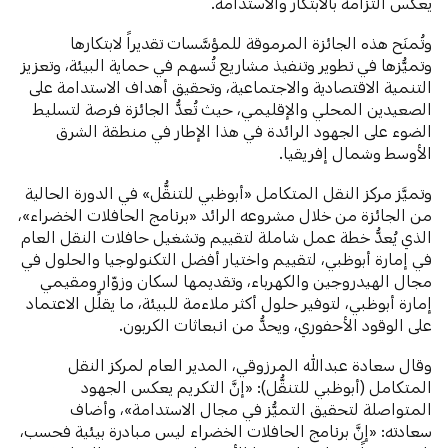
يعكس التزامه بالابتكار والاستدامة.
وتُمنَح هذه الجائزة المرموقة للمؤسَّسات تقديراً لابتكارها
وتميُّزها في تطوير وتنفيذ مشاريع تُسهم في حماية البيئة، وتعزيز
التنمية الاقتصادية والاجتماعية، وتحقيق أهداف الاستدامة على
الصعيدين المحلي والإقليمي، حيث تُعدُّ الجائزة فرصة لتسليط
الضوء على الجهود الرائدة في هذا الإطار في منطقة الشرق
الأوسط وشمال إفريقيا.
وتميَّز مركز النقل المتكامل «أبوظبي للتنقُّل» في الدورة الحالية
من الجائزة من خلال مشروعه الرائد «برنامج الحافلات الخضراء»،
الذي يُعدُّ خطة عمل شاملة لتقييم وتشغيل حافلات النقل العام
في إمارة أبوظبي، لتقييم واختيار أفضل التكنولوجيا والحلول في
مجال الهيدروجين والكهرباء، وتقديمها لسكان وزوّار ومقيمي
إمارة أبوظبي، لتوفير حلول أكثر ملاءمة للبيئة، ما يقلِّل الاعتماد
على الوقود الأحفوري، ويحدُّ من انبعاثات الكربون.
وقال سعادة عبدالله المرزوقي، المدير العام لمركز النقل
المتكامل (أبوظبي للتنقُّل): «إنَّ التكريم يعكس الجهود
المتواصلة لتحقيق التميُّز في مجال الاستدامة»، وأضاف
سعادته: «إنَّ برنامج الحافلات الخضراء ليس مبادرة بيئية فحسب،