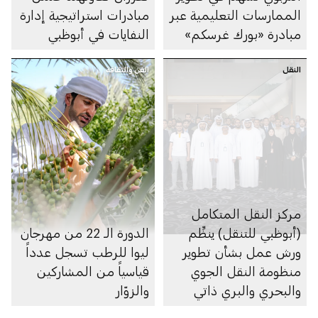
الممارسات التعليمية عبر
مبادرات استراتيجية إدارة
مبادرة «بورك غرسكم»
النفايات في أبوظبي
النقل
الفن والثقافة
مركز النقل المتكامل
(أبوظبي للتنقل) ينظِّم
الدورة الـ 22 من مهرجان
ورش عمل بشأن تطوير
ليوا للرطب تسجل عدداً
منظومة النقل الجوي
قياسياً من المشاركين
والبحري والبري ذاتي
والزوّار
الحركة في الإمارة