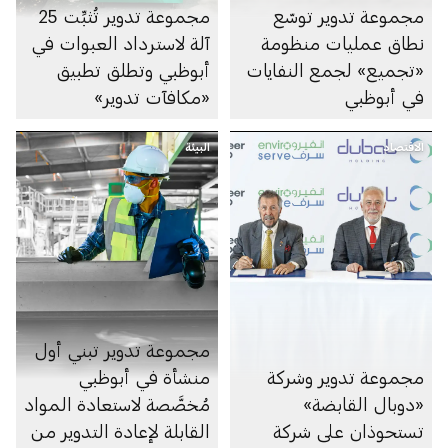
مجموعة تدوير توسّع
مجموعة تدوير تُثبِّت 25
نطاق عمليات منظومة
آلة لاسترداد العبوات في
«تجميع» لجمع النفايات
أبوظبي وتطلق تطبيق
في أبوظبي
«مكافآت تدوير»
الاقتصاد
البيئة
مجموعة تدوير تبني أول
مجموعة تدوير وشركة
منشأة في أبوظبي
«دوبال القابضة»
مُخصَّصة لاستعادة المواد
تستحوذان على شركة
القابلة لإعادة التدوير من