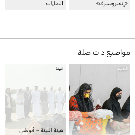
«إنفيروسيرف»
النفايات
مواضيع ذات صلة
التعليم
البيئة
هيئة البيئة – أبوظبي