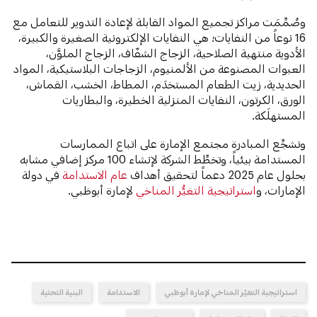
وصُمِّمَت مراكز تجميع المواد القابلة لإعادة التدوير للتعامل مع
16 نوعاً من النفايات؛ هي النفايات الإلكترونية الصغيرة والكبيرة،
الأدوية منتهية الصلاحية، الزجاج الشفّاف، الزجاج الملوَّن،
العبوات المصنوعة من الألمنيوم، الزجاجات البلاستيكية، المواد
الحديدية، زيت الطعام المستخدَم، المطاط، الخشب، القماش،
الورق، الكرتون، النفايات المنزلية الخطيرة، والبطاريات
المستهلَكة.
وتشجِّع المبادرة مجتمع الإمارة على اتباع الممارسات
المستدامة بيئياً، وتخطِّط الشركة لإنشاء 100 مركز إضافي مشابه
بحلول عام 2025 دعماً لتحقيق أهداف
عام الاستدامة
في دولة
الإمارات، و
استراتيجية التغيُّر المناخي
لإمارة أبوظبي.
استراتيجية التغيّر المناخي لإمارة أبوظبي
الاستدامة
البنية التحتية