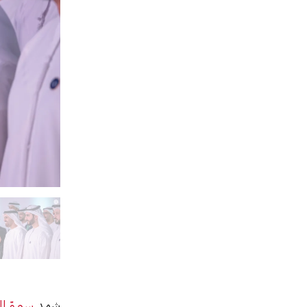
شهد
سموّ ال