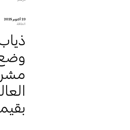
23 أكتوبر 2025
الطاقة
ذياب
وضع 
مشرو
العال
بقيمة تتج