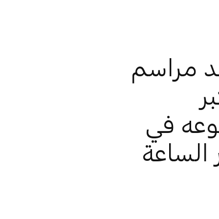
د مراسم
ر
وعه في
 الساعة