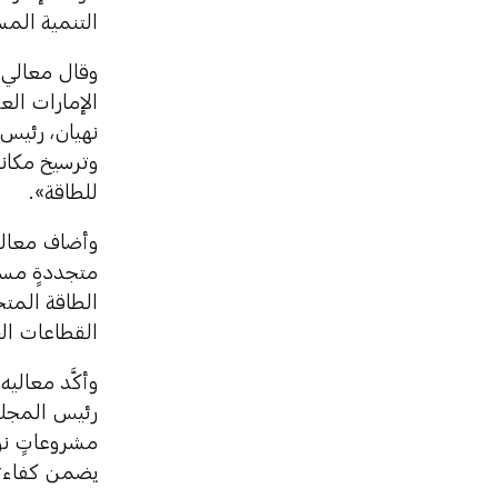
التنمية المس
وقال معالي ا
الإمارات ال
نهيان، رئيس ا
وترسيخ مكانة
للطاقة».
وأضاف معاليه
متجددةٍ مست
الطاقة المت
القطاعات الح
وأكَّد معالي
رئيس المجلس
مشروعاتٍ نوع
يضمن كفاءته