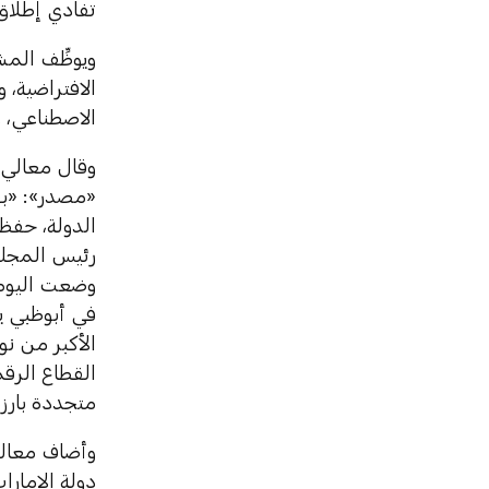
تفادي إطلاق نحو 5.7 ملايين طن من الانبعاثا
ويوظِّف الم
الافتراضية، 
الاصطناعي، ون
وقال معالي ا
«مصدر»: «بف
الدولة، حفظه
رئيس المجلس
وضعت اليوم 
في أبوظبي يؤ
الأكبر من نو
القطاع الرق
متجددة بارز
وأضاف معاليه
دولة الإمار