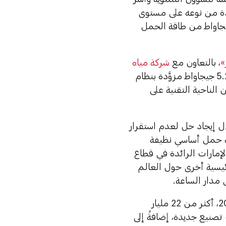
دة من نوعه على مستوى
جيجاواط من طاقة الحمل
»
، بالتعاون مع
شركة مياه
، ويضمُّ المشروع محطة طاقة شمسية كهروضوئية بقدرة 5.2 جيجاواط مزوَّدة بنظام
تقدُّماً من الناحية التقنية على
 إيجاد حل لعدم استقرار
اقة حمل أساسي نظيفة
الإمارات الرائدة في قطاع
رئيسية أخرى حول العالم
 مدار الساعة.
وتصل قيمة الاستثمار في المشروع، الذي يدخل حيّز التشغيل في عام 2027، أكثر من 22 مليار
مل، وإقامة منشآت تصنيع جديدة، إضافةً إلى