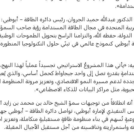
تدامة».
لدكتور عبدالله حميد الجروان، رئيس دائرة الطاقة – أبوظبي: «
عربية المتحدة في مجال الطاقة المستدامة رؤية صاحب السموّ
لدولة، حفظه الله، والتزامنا الراسخ بتحويل الطموحات الوطنية إلى
 أبوظبي كنموذج عالمي في تبنّي حلول التكنولوجيا المتطورة 
: «يأتي هذا المشروعُ الاستراتيجي تجسيداً عملياً لهذا النهج،
دامةٍ بقدرةٍ تصل إلى واحد جيجاواط كحمل أساسي، والذي يُعي
جددة لدعم مسيرة النمو الاقتصادي، وتعزيز مرونة المنظومة ا
يوية، مثل مراكز البيانات للذكاء الاصطناعي».
ه أنه انطلاقاً من توجيهات سموّ الشيخ خالد بن محمد بن زايد 
 التنفيذي لإمارة أبوظبي، تواصل دائرة الطاقة – أبوظبي جه
يةٍ تُسهم في بناء منظومة طاقةٍ مستقبليةٍ متكاملة، وتعزيز ا
 واستمراريته وتنافسيته من أجل مستقبل الأجيال المقبلة.