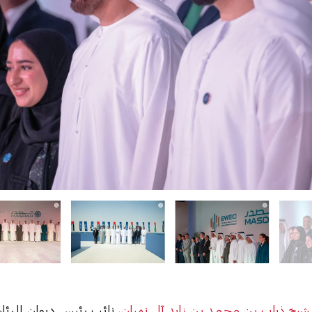
شيخ ذياب بن محمد بن زايد آل نهيان
، نائب رئيس ديوان الرئا