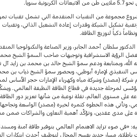
ت الكربونية سنوياً.
شروع مجموعة من التقنيات المتقدمة التي تشمل تقنيات نم
وتقنية تشكيل الشبكة وقدرات إعادة التشغيل الذاتي، وتقنيات التن
ظاماً ذكياً لتوزيع الطاقة.
لدكتور سلطان أحمد الجابر، وزير الصناعة والتكنولوجيا المت
ضل الرؤية الاستشرافية وتوجيهات صاحب السموّ الشيخ محمد 
 الله، وبمتابعة ودعم سموّ الشيخ خالد بن محمد بن زايد آل ن
 التنفيذي لإمارة أبوظبي، وبحضور سموّ الشيخ ذياب بن محمد 
شركة (مصدر) وشركة مياه وكهرباء الإمارات حجر الأساس لم
سِّس لمرحلة جديدة في قطاع الطاقة النظيفة العالمي. ويشكِّ
عه على مستوى العالم، نقلة نوعية من شأنها تعزيز دور الطاق
مي، وتأتي هذه الخطوة كثمرة لخبرة (مصدر) الواسعة ونجاحها
ة على مدى عقدين، وتؤكِّد أهمية التعاون والشراكات ضمن من
: «في ضوء تزايد الاهتمام العالمي بتوفير طاقة آمنة ومستدام
ات بإطلاق مسار جديد يفسح المجال لتوظيف أحدث ابتكارات الت