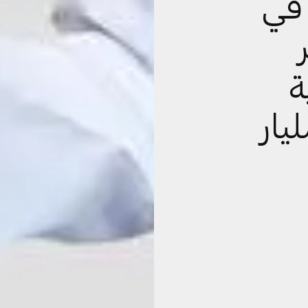
في
ة
بقيمة 2 مليار