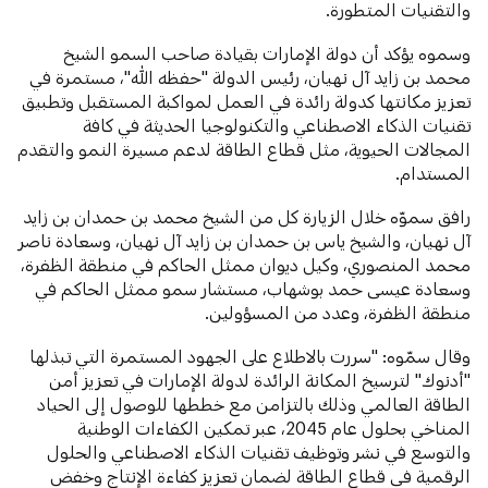
والتقنيات المتطورة.
وسموه يؤكد أن دولة الإمارات بقيادة صاحب السمو الشيخ
محمد بن زايد آل نهيان، رئيس الدولة "حفظه الله"، مستمرة في
تعزيز مكانتها كدولة رائدة في العمل لمواكبة المستقبل وتطبيق
تقنيات الذكاء الاصطناعي والتكنولوجيا الحديثة في كافة
المجالات الحيوية، مثل قطاع الطاقة لدعم مسيرة النمو والتقدم
المستدام.
رافق سموّه خلال الزيارة كل من الشيخ محمد بن حمدان بن زايد
آل نهيان، والشيخ ياس بن حمدان بن زايد آل نهيان، وسعادة ناصر
محمد المنصوري، وكيل ديوان ممثل الحاكم في منطقة الظفرة،
وسعادة عيسى حمد بوشهاب، مستشار سمو ممثل الحاكم في
منطقة الظفرة، وعدد من المسؤولين.
وقال سمّوه: "سررت بالاطلاع على الجهود المستمرة التي تبذلها
"أدنوك" لترسيخ المكانة الرائدة لدولة الإمارات في تعزيز أمن
الطاقة العالمي وذلك بالتزامن مع خططها للوصول إلى الحياد
المناخي بحلول عام 2045، عبر تمكين الكفاءات الوطنية
والتوسع في نشر وتوظيف تقنيات الذكاء الاصطناعي والحلول
الرقمية في قطاع الطاقة لضمان تعزيز كفاءة الإنتاج وخفض