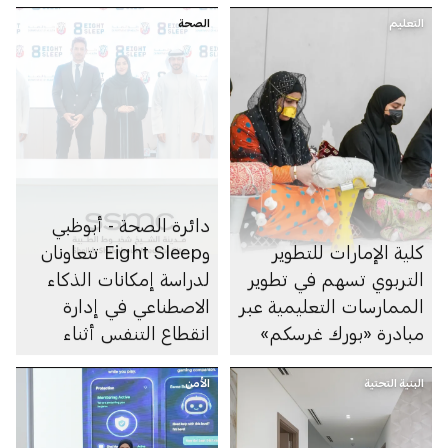
التعليم
الصحة
دائرة الصحة - أبوظبي
كلية الإمارات للتطوير
وEight Sleep تتعاونان
التربوي تسهم في تطوير
لدراسة إمكانات الذكاء
الممارسات التعليمية عبر
الاصطناعي في إدارة
مبادرة «بورك غرسكم»
انقطاع التنفس أثناء
النوم
البنية التحتية
الأمن