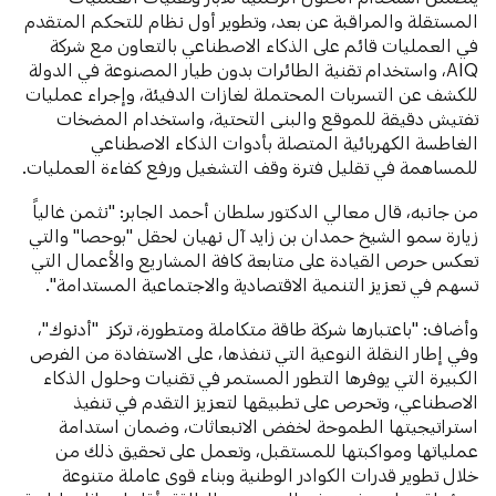
المستقلة والمراقبة عن بعد، وتطوير أول نظام للتحكم المتقدم
في العمليات قائم على الذكاء الاصطناعي بالتعاون مع شركة
AIQ، واستخدام تقنية الطائرات بدون طيار المصنوعة في الدولة
للكشف عن التسربات المحتملة لغازات الدفيئة، وإجراء عمليات
تفتيش دقيقة للموقع والبنى التحتية، واستخدام المضخات
الغاطسة الكهربائية المتصلة بأدوات الذكاء الاصطناعي
للمساهمة في تقليل فترة وقف التشغيل ورفع كفاءة العمليات.
من جانبه، قال معالي الدكتور سلطان أحمد الجابر: "نثمن غالياً
زيارة سمو الشيخ حمدان بن زايد آل نهيان لحقل "بوحصا" والتي
تعكس حرص القيادة على متابعة كافة المشاريع والأعمال التي
تسهم في تعزيز التنمية الاقتصادية والاجتماعية المستدامة".
وأضاف: "باعتبارها شركة طاقة متكاملة ومتطورة، تركز "أدنوك"،
وفي إطار النقلة النوعية التي تنفذها، على الاستفادة من الفرص
الكبيرة التي يوفرها التطور المستمر في تقنيات وحلول الذكاء
الاصطناعي، وتحرص على تطبيقها لتعزيز التقدم في تنفيذ
استراتيجيتها الطموحة لخفض الانبعاثات، وضمان استدامة
عملياتها ومواكبتها للمستقبل، وتعمل على تحقيق ذلك من
خلال تطوير قدرات الكوادر الوطنية وبناء قوى عاملة متنوعة