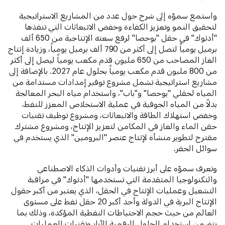
واستمع سموّه إلى شرح حول عدد من المشاريع الاستراتيجية
لتحقيق النمو وتعزيز الكفاءة وخفض الانبعاثات التي تنفذها
"أدنوك" في حقل "بوحصا" لرفع سعته الإنتاجية من 650 ألف
برميل يومياً لتصل إلى أكثر من 790 ألف برميل يومياً، وزيادة إنتاج
الغاز المصاحب من 650 مليون قدم مكعب يومياً ليصل إلى أكثر
من 800 مليون قدم مكعب يومياً بحلول عام 2027. بالإضافة إلى
مشاريع استراتيجية تشمل مشروع توفير إمدادات مستدامة من
المياه لحقلي "بوحصا" و"باب"، واستخدام مياه البحر المعالجة
بدلاً من المياه الجوفية في عملية الاستخلاص المعزز للنفط،
وخفض استهلاك الطاقة والانبعاثات، ومشروع توظيف تقنيات
حقن الماء والغاز في المكامن لتعزيز الإنتاج، ومشروع مشترك
مقترح لتطوير منشأة لإنتاج عنصر "البرومين" الذي يستخدم في
سوائل الحفر.
وتعرف سموّه على أبرز تقنيات وأدوات الذكاء الاصطناعي
والتكنولوجيا المتقدمة التي تستخدمها "أدنوك" في مراقبة
التشغيل وعمليات الإنتاج في الحقل، الذي يعتبر من أكبر حقول
الإنتاج البرية في الدولة وأحد أكبر 20 حقل نفط على مستوى
العالم من حيث حجم الاحتياطات النفطية المؤكدة، وذلك بما
يتضمن استخدام الحلول الرقمية للآبار وتقنيات العمليات