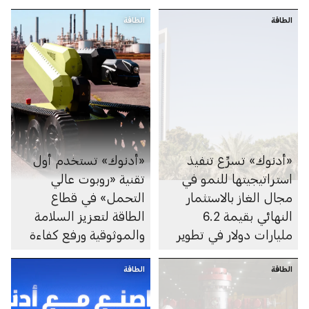
الطاقة
الطاقة
«أدنوك» تسرِّع تنفيذ
«أدنوك» تستخدم أول
استراتيجيتها للنمو في
تقنية «روبوت عالي
مجال الغاز بالاستثمار
التحمل» في قطاع
النهائي بقيمة 6.2
الطاقة لتعزيز السلامة
مليارات دولار في تطوير
والموثوقية ورفع كفاءة
الغطاء الغازي لحقل أم
الأداء
الطاقة
الشيف في أبوظبي
الطاقة