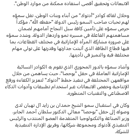
الانبعاثات وتحقيق أقصى استفادة ممكنة من موارد الوطن".
وخلال لقائه كوادر "أدنوك" من أبناء وبنات الوطن، نقل سموّه
لهم تحيات صاحب السمو رئيس الدولة "حفظه الله"، مؤكداً
حرص سموّه على تأمين كافة سبل النجاح أمامهم لضمان
مساهمتهم الفاعلة في مسيرة نمو وازدهار الدولة. وشدد سموّه
على ضرورة مشاركة المرأة الإماراتية في مختلف القطاعات، بما
فيها قطاع الطاقة الذي أثبتت جدارتها وقدرتها على تولي مهام
مختلفة فيه والتميز في تأديتها.
وأشاد سموّه بالدور المحوري الذي تقوم به الكوادر النسائية
الإماراتية العاملة في حقل "بوحصا"، حيث يساهمن من خلال
مواقعهن المختلفة في تنفيذ خطط "أدنوك" لتعزيز الكفاءة ورفع
الإنتاجية وخفض الانبعاثات عبر استخدام تطبيقات وأدوات الذكاء
الاصطناعي والتقنيات المتطورة.
وكان في استقبال سمو الشيخ حمدان بن زايد آل نهيان لدى
وصوله إلى حقل "بوحصا" معالي الدكتور سلطان أحمد الجابر،
وزير الصناعة والتكنولوجيا المتقدمة العضو المنتدب والرئيس
التنفيذي لأدنوك ومجموعة شركاتها، وفريق الإدارة التنفيذية
للشركة.