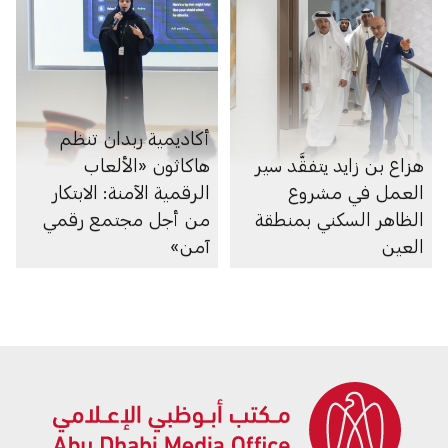
أكاديمية ربدان تنظم
هزاع بن زايد يتفقَّد سير
هاكاثون «الألعاب
العمل في مشروع
الرقمية الآمنة: الابتكار
الظاهر السكني بمنطقة
من أجل مجتمع رقمي
العين
آمن»