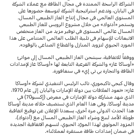
الشراكة الراسخة الممتدة في مجال الطاقة مع عملاء الشركة
في اليابان، وتدعم استراتيجية الشركة لتوسعة حضورها على
المستوى العالمي في مجال إنتاج الغاز الطبيعي المسال.
وتستمر «أدنوك» من خلال مشروع الرويس للغاز الطبيعي
المسال عالمي المستوى في توفير مزيد من الغاز منخفض
الانبعاثات للإسهام في تلبية الطلب العالمي المتنامي على هذا
المورد الحيوي لتزويد المنازل والقطاع الصناعي بالوقود».
ووفقاً للاتفاقية، سيشحن الغاز الطبيعي المسال إلى موانئ
«أوساكا غاز» والشركة الفرعية التابعة لها «أوساكا غاز لإمدادات
الطاقة والتجارة بي تي إي» في سنغافورة.
وقال كيجي تاكيموري، نائب الرئيس التنفيذي لشركة «أوساكا
غاز»: «تعود العلاقات بين دولة الإمارات واليابان إلى عام 1970،
الذي شهد مشاركة دولة الإمارات في معرض (إكسبو70) في
مدينة أوساكا. وفي هذا العام الذي تستضيف خلاله مدينة أوساكا
هذا الحدث الدولي مرة أخرى، يسعدنا الإعلان عن توقيع اتفاقية
طويلة الأمد لبيع وشراء الغاز الطبيعي المسال مع (أدنوك)،
المزود الموثوق لهذا المورّد الحيوي، لتسهم الاتفاقية الجديدة
في ضمان إمدادات طاقة مستقرة لعملائنا».