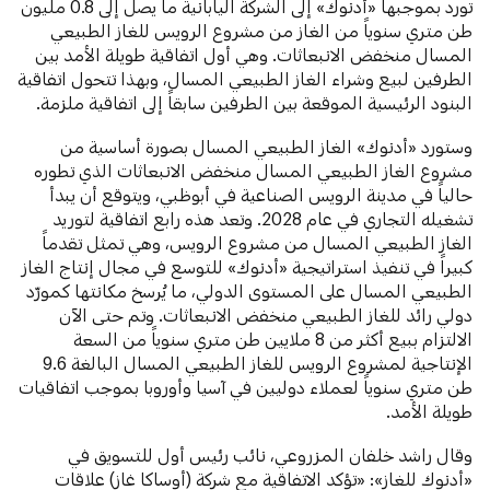
تورد بموجبها «أدنوك» إلى الشركة اليابانية ما يصل إلى 0.8 مليون
طن متري سنوياً من الغاز من مشروع الرويس للغاز الطبيعي
المسال منخفض الانبعاثات. وهي أول اتفاقية طويلة الأمد بين
الطرفين لبيع وشراء الغاز الطبيعي المسال، وبهذا تتحول اتفاقية
البنود الرئيسية الموقعة بين الطرفين سابقاً إلى اتفاقية ملزمة.
وستورد «أدنوك» الغاز الطبيعي المسال بصورة أساسية من
مشروع الغاز الطبيعي المسال منخفض الانبعاثات الذي تطوره
حالياً في مدينة الرويس الصناعية في أبوظبي، ويتوقع أن يبدأ
تشغيله التجاري في عام 2028. وتعد هذه رابع اتفاقية لتوريد
الغاز الطبيعي المسال من مشروع الرويس، وهي تمثل تقدماً
كبيراً في تنفيذ استراتيجية «أدنوك» للتوسع في مجال إنتاج الغاز
الطبيعي المسال على المستوى الدولي، ما يُرسخ مكانتها كمورّد
دولي رائد للغاز الطبيعي منخفض الانبعاثات. وتم حتى الآن
الالتزام ببيع أكثر من 8 ملايين طن متري سنوياً من السعة
الإنتاجية لمشروع الرويس للغاز الطبيعي المسال البالغة 9.6
طن متري سنوياً لعملاء دوليين في آسيا وأوروبا بموجب اتفاقيات
طويلة الأمد.
وقال راشد خلفان المزروعي، نائب رئيس أول للتسويق في
«أدنوك للغاز»: «تؤكد الاتفاقية مع شركة (أوساكا غاز) علاقات