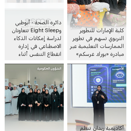
دائرة الصحة - أبوظبي
كلية الإمارات للتطوير
وEight Sleep تتعاونان
التربوي تسهم في تطوير
لدراسة إمكانات الذكاء
الممارسات التعليمية عبر
الاصطناعي في إدارة
مبادرة «بورك غرسكم»
انقطاع التنفس أثناء
النوم
الأمن
الشؤون الحكومية
أكاديمية ربدان تنظم