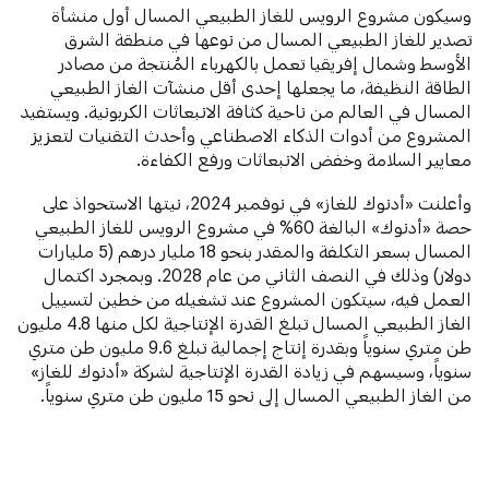
وسيكون مشروع الرويس للغاز الطبيعي المسال أول منشأة
تصدير للغاز الطبيعي المسال من نوعها في منطقة الشرق
الأوسط وشمال إفريقيا تعمل بالكهرباء المُنتجة من مصادر
الطاقة النظيفة، ما يجعلها إحدى أقل منشآت الغاز الطبيعي
المسال في العالم من ناحية كثافة الانبعاثات الكربونية. ويستفيد
المشروع من أدوات الذكاء الاصطناعي وأحدث التقنيات لتعزيز
معايير السلامة وخفض الانبعاثات ورفع الكفاءة.
وأعلنت «أدنوك للغاز» في نوفمبر 2024، نيتها الاستحواذ على
حصة «أدنوك» البالغة 60% في مشروع الرويس للغاز الطبيعي
المسال بسعر التكلفة والمقدر بنحو 18 مليار درهم (5 مليارات
دولار) وذلك في النصف الثاني من عام 2028. وبمجرد اكتمال
العمل فيه، سيتكون المشروع عند تشغيله من خطين لتسييل
الغاز الطبيعي المسال تبلغ القدرة الإنتاجية لكل منها 4.8 مليون
طن متري سنوياً وبقدرة إنتاج إجمالية تبلغ 9.6 مليون طن متري
سنوياً، وسيسهم في زيادة القدرة الإنتاجية لشركة «أدنوك للغاز»
من الغاز الطبيعي المسال إلى نحو 15 مليون طن متري سنوياً.