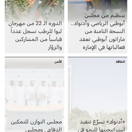
بتنظيم من مجلس
أبوظبي الرياضي وأدنوك..
الدورة الـ 22 من مهرجان
النسخة الثامنة من
ليوا للرطب تسجل عدداً
ماراثون أبوظبي تعقد
قياسياً من المشاركين
فعالياتها في الإمارة
والزوّار
الطاقة
الأمن
«أدنوك» تسرِّع تنفيذ
مجلس التوازن للتمكين
استراتيجيتها للنمو في
الدفاعي ومجلس