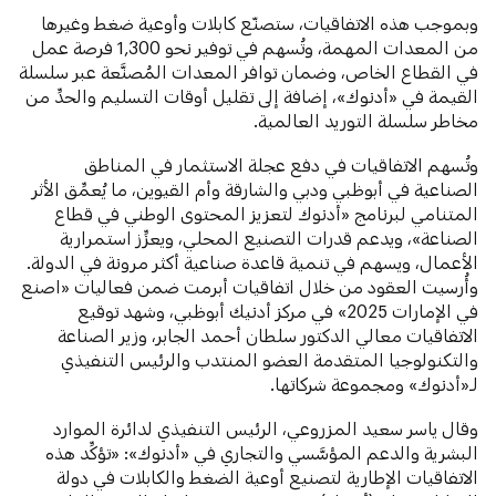
وبموجب هذه الاتفاقيات، ستصنّع كابلات وأوعية ضغط وغيرها
من المعدات المهمة، وتُسهم في توفير نحو 1,300 فرصة عمل
في القطاع الخاص، وضمان توافر المعدات المُصنَّعة عبر سلسلة
القيمة في «أدنوك»، إضافة إلى تقليل أوقات التسليم والحدِّ من
مخاطر سلسلة التوريد العالمية.
وتُسهم الاتفاقيات في دفع عجلة الاستثمار في المناطق
الصناعية في أبوظبي ودبي والشارقة وأم القيوين، ما يُعمِّق الأثر
المتنامي لبرنامج «أدنوك لتعزيز المحتوى الوطني في قطاع
الصناعة»، ويدعم قدرات التصنيع المحلي، ويعزِّز استمرارية
الأعمال، ويسهم في تنمية قاعدة صناعية أكثر مرونة في الدولة.
وأُرسيت العقود من خلال اتفاقيات أبرمت ضمن فعاليات «اصنع
في الإمارات 2025» في مركز أدنيك أبوظبي، وشهد توقيع
الاتفاقيات معالي الدكتور سلطان أحمد الجابر، وزير الصناعة
والتكنولوجيا المتقدمة العضو المنتدب والرئيس التنفيذي
لـ«أدنوك» ومجموعة شركاتها.
وقال ياسر سعيد المزروعي، الرئيس التنفيذي لدائرة الموارد
البشرية والدعم المؤسَّسي والتجاري في «أدنوك»: «تؤكِّد هذه
الاتفاقيات الإطارية لتصنيع أوعية الضغط والكابلات في دولة