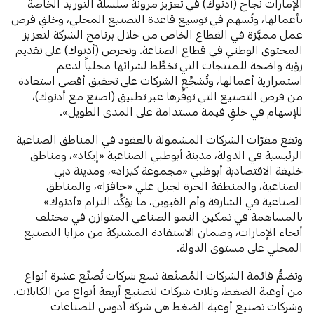
الإمارات نجاح (أدنوك) في تعزيز مرونة سلسلة التوريد الخاصة
بأعمالها، وتُسهم في توسيع قاعدة التصنيع المحلي، وخلقِ فرص
عمل مميَّزة في القطاع الخاص من خلال برنامج الشركة لتعزيز
المحتوى الوطني في قطاع الصناعة. وتحرص (أدنوك) على تقديم
رؤية واضحة للمنتجات التي تخطِّط لشرائها محلياً لدعم
استمرارية أعمالها، وتُشجِّع الشركات على تحقيق أقصى استفادة
من فرص التصنيع التي توفِّرها عبر تطبيق (اصنع مع أدنوك)،
للإسهام في خلقِ قيمة مستدامة على المدى الطويل».
وتقع مقرّات الشركات المشمولة بالعقود في المناطق الصناعية
الرئيسية في الدولة، مدينة أبوظبي الصناعية «إيكاد»، ومناطق
خليفة الاقتصادية أبوظبي «مجموعة كيزاد»، ومدينة دبي
الصناعية، والمنطقة الحرة لجبل علي «جافزا»، والمناطق
الصناعية في الشارقة وأم القيوين، ما يؤكِّد التزام «أدنوك»
بالمساهمة في تمكين النمو الصناعي المتوازن في مختلف
أنحاء الإمارات، وضمان الاستفادة المشتركة من مزايا التصنيع
المحلي على مستوى الدولة.
وتضمُّ قائمة الشركات المُصنِّعة تسع شركات تُصنِّع عشرة أنواع
من أوعية الضغط، وثلاث شركات لتصنيع أربعة أنواع من الكابلات.
وشركات تصنيع أوعية الضغط هي شركة أدوس للصناعات