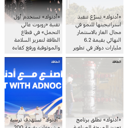
«أدنوك» تسرِّع تنفيذ
«أدنوك» تستخدم أول
استراتيجيتها للنمو في
تقنية «روبوت عالي
مجال الغاز بالاستثمار
التحمل» في قطاع
النهائي بقيمة 6.2
الطاقة لتعزيز السلامة
مليارات دولار في تطوير
والموثوقية ورفع كفاءة
الغطاء الغازي لحقل أم
الأداء
الطاقة
الشيف في أبوظبي
الطاقة
«أدنوك» تطلق برنامج
"أدنوك" تستهدف ترسية
تعزيز المرونة الصناعية
مشروعات بقيمة 200