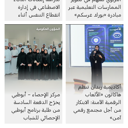
الممارسات التعليمية عبر
الاصطناعي في إدارة
مبادرة «بورك غرسكم»
انقطاع التنفس أثناء
النوم
الأمن
الشؤون الحكومية
أكاديمية ربدان تنظم
هاكاثون «الألعاب
مركز الإحصاء – أبوظبي
الرقمية الآمنة: الابتكار
يخرّج الدفعة السادسة
من أجل مجتمع رقمي
من طلبة برنامج أبوظبي
آمن»
الإحصائي للشباب