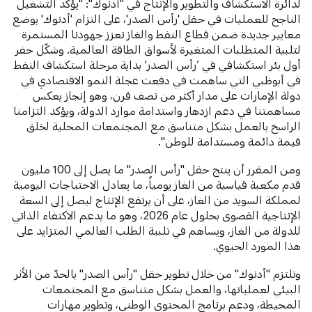
لدائرة الاستكشاف والتطوير والإنتاج في "أدنوك": "يؤكد التشغيل
الناجح للعمليات في حقل 'رأس الصدر'، على التزام 'أدنوك' بوضع
معايير جديدة ضمن قطاع النفط والغاز تعزز جهودنا المستمرة
لتلبية المتطلبات المتغيرة لأسواق الطاقة العالمية. وشكّل حفر
أول بئر استكشافي في ’رأس الصدر‘ بداية مرحلة استكشاف النفط
في أبوظبي التي ساهمت في دفعت عجلة النمو الاقتصادي في
دولة الإمارات على مدار أكثر من نصف قرن، وهو إنجاز يعكس
مساهمتنا في دعم ازدهار واستدامة موارد الدولة، ويؤكد التزامنا
الراسخ بالعمل بشكل متناسق مع المجتمعات المحلية لخلق
قيمة دائمة ومستدامة للوطن".
ومن المقرر أن ينتج حقل "رأس الصدر" ما يصل إلى 100 مليون
قدم مكعبة قياسية من الغاز يومياً، ما يعادل الاحتياجات اليومية
لمملكة السويد من الغاز، على أن يرتفع الإنتاج ليصل إلى السعة
الإنتاجية القصوى بحلول عام 2026، وهو ما يدعم الاكتفاء الذاتي
للدولة من الغاز، ويساهم في تلبية الطلب العالمي المتزايد على
هذا المورد الحيوي.
وتلتزم "أدنوك" من خلال تطوير حقل "رأس الصدر" بالحدّ من الأثر
البيئي لعملياتها، والعمل بشكل متناسق مع المجتمعات
المحيطة، ودعم برنامج المحتوى الوطني، وتطوير مهارات