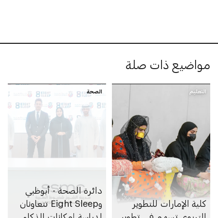
مواضيع ذات صلة
التعليم
الصحة
دائرة الصحة - أبوظبي
كلية الإمارات للتطوير
وEight Sleep تتعاونان
التربوي تسهم في تطوير
لدراسة إمكانات الذكاء