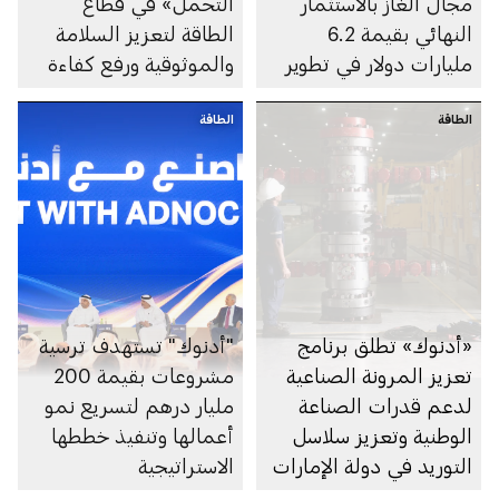
مجال الغاز بالاستثمار
التحمل» في قطاع
النهائي بقيمة 6.2
الطاقة لتعزيز السلامة
مليارات دولار في تطوير
والموثوقية ورفع كفاءة
الغطاء الغازي لحقل أم
الأداء
الطاقة
الشيف في أبوظبي
الطاقة
«أدنوك» تطلق برنامج
"أدنوك" تستهدف ترسية
تعزيز المرونة الصناعية
مشروعات بقيمة 200
لدعم قدرات الصناعة
مليار درهم لتسريع نمو
الوطنية وتعزيز سلاسل
أعمالها وتنفيذ خططها
التوريد في دولة الإمارات
الاستراتيجية