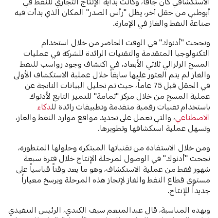
الاستكشافي كان جافاً، وكانت بداية الإنتاج التجاري للنفط في
أبوظبي من حقل آخر، يظل "رأس الصدر" المكان الذي بدأت فيه
صناعة النفط والغاز في الإمارة.
ونجحت "أدنوك" في الوقت الحاضر من خلال استخدام
التكنولوجيا المتقدمة والتقنيات الرائدة للشركة في عمليات
المسح الزلزالي ثلاثي الأبعاد، في اكتشاف وجود رواسب للنفط
والغاز لم يتم العثور عليها سابقاً خلال عملية الاستكشاف الأولى
في الحقل قبل 75 عاماً، حيث تم تحليل البيانات الناتجة عن
عملية المسح من خلال مركز "ثمامة" للتميز التابع لأدنوك
باستخدام تقنيات رقمية متقدمة وتطبيقات رائدة لل
ذكاء
الاصطناعي
، والتي تعمل على تحديد مواقع موارد النفط والغاز،
وتسهل عملية استكشافها وتطويرها.
ومن خلال الاستفادة من تقنياتها المبتكرة وحلولها المتطورة،
نجحت "أدنوك" في الوصول لمرحلة الإنتاج خلال فترة سبعة
شهور فقط من عملية الاستكشاف، وهو ما يعد وقتاً قياسياً على
مستوى قطاع النفط والغاز لإنجاز هذه المرحلة ويرسخ معياراً
جديداً للإنتاج.
وبهذه المناسبة، قال عبدالمنعم سيف الكندي، الرئيس التنفيذي