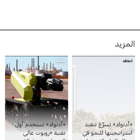
المزيد
الطاقة
الطاقة
«أدنوك» تسرِّع تنفيذ
«أدنوك» تستخدم أول
استراتيجيتها للنمو في
تقنية «روبوت عالي