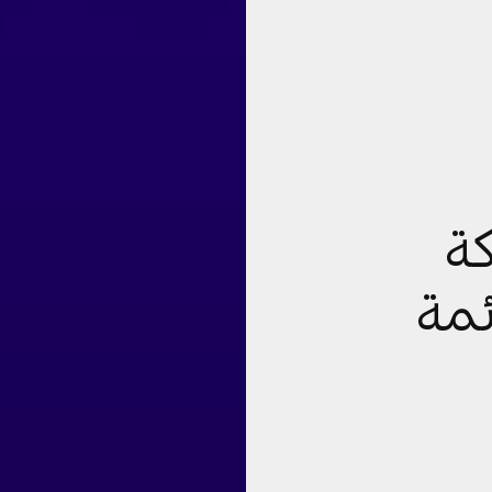
ة
ئمة