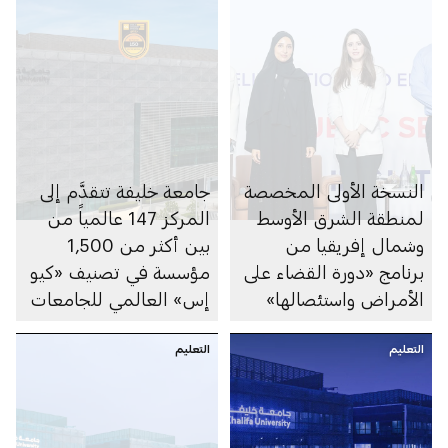
النسخة الأولى المخصصة
جامعة خليفة تتقدَّم إلى
لمنطقة الشرق الأوسط
المركز 147 عالمياً من
وشمال إفريقيا من
بين أكثر من 1,500
برنامج «دورة القضاء على
مؤسسة في تصنيف «كيو
الأمراض واستئصالها»
إس» العالمي للجامعات
تعزِّز التعاون بين مختلف
لعام 2027
التعليم
القطاعات
التعليم