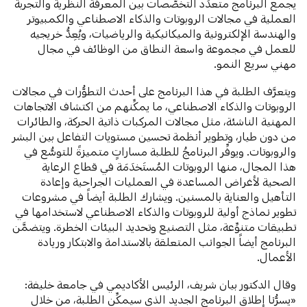
يجمع البرنامج متعدِّد التخصُّصات بين المعرفة النظرية والتجربة
العملية في مجالات الروبوتات والذكاء الاصطناعي والكمبيوتر
والهندسة الإلكترونية والميكانيكية والرياضيات، ويُعِدُّ خريجيه
للعمل في مجموعة واسعة النطاق من الوظائف في مجال
مهني سريع النمو.
ويتعرَّف الطلبة في هذا البرنامج على أحدث التطوُّرات في مجالات
الروبوتات والذكاء الاصطناعي، ما يمكِّنهم من اكتشاف الاتجاهات
المهنية الناشئة، مثل مجالات المركبات ذاتية الحركة، والطائرات
من دون طيار، وتطوير أنظمة تحسين مستويات التفاعل بين البشر
والروبوتات. ويوفِّر البرنامجُ للطلبة مساراتٍ متميزةً للتوسُّع في
هذا المجال، منها الروبوتات المُستَخدَمَة في قطاع الرعاية
الصحية لأغراض المساعدة في العمليات الجراحية وإعادة
التأهيل والعناية بالمسنين. ويشارك الطلبة أيضاً في مشروعات
تطوير نماذج أولية للروبوتات والذكاء الاصطناعي لاستخدامها في
تطبيقات متنوِّعة، مثل التصنيع وتحديد البيئات الخطرة. ويتضمَّن
البرنامج أيضاً الجوانب المتعلقة بالاستدامة والابتكار وريادة
الأعمال.
وقال الدكتور بيان شريف، الرئيس الأكاديمي في جامعة خليفة:
«يسرُّنا إطلاق البرنامج الجديد الذي سيمكِّن الطلبة، من خلال