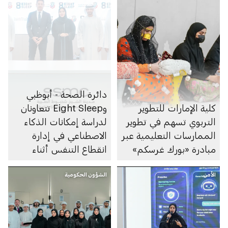
دائرة الصحة - أبوظبي
كلية الإمارات للتطوير
وEight Sleep تتعاونان
التربوي تسهم في تطوير
لدراسة إمكانات الذكاء
الممارسات التعليمية عبر
الاصطناعي في إدارة
مبادرة «بورك غرسكم»
انقطاع التنفس أثناء
النوم
الأمن
الشؤون الحكومية