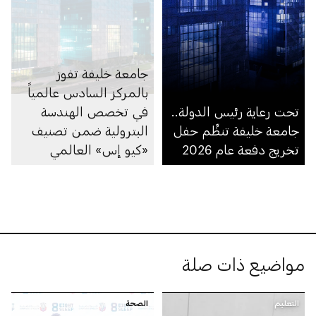
جامعة خليفة تفوز
بالمركز السادس عالمياً
تحت رعاية رئيس الدولة..
في تخصص الهندسة
جامعة خليفة تنظِّم حفل
البترولية ضمن تصنيف
تخريج دفعة عام 2026
«كيو إس» العالمي
للجامعات حسب
التخصص لعام 2026
مواضيع ذات صلة
التعليم
الصحة