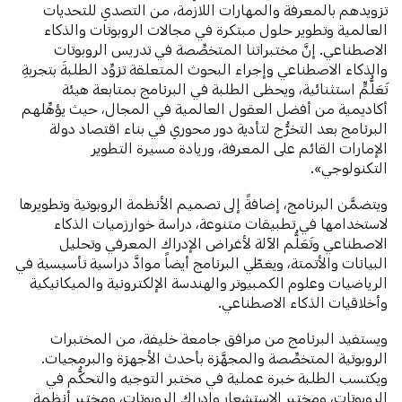
تزويدهم بالمعرفة والمهارات اللازمة، من التصدي للتحديات
العالمية وتطوير حلول مبتكرة في مجالات الروبوتات والذكاء
الاصطناعي. إنَّ مختبراتنا المتخصِّصة في تدريس الروبوتات
والذكاء الاصطناعي وإجراء البحوث المتعلقة تزوِّد الطلبةَ بتجربةِ
تَعَلُّمٍّ استثنائية، ويحظى الطلبة في البرنامج بمتابعة هيئة
أكاديمية من أفضل العقول العالمية في المجال، حيث يؤهِّلهم
البرنامج بعد التخرُّج لتأدية دور محوري في بناء اقتصاد دولة
الإمارات القائم على المعرفة، وريادة مسيرة التطوير
التكنولوجي».
ويتضمَّن البرنامج، إضافةً إلى تصميم الأنظمة الروبوتية وتطويرها
لاستخدامها في تطبيقات متنوعة، دراسة خوارزميات الذكاء
الاصطناعي وتَعَلُّم الآلة لأغراض الإدراك المعرفي وتحليل
البيانات والأتمتة، ويغطّي البرنامج أيضاً موادَّ دراسية تأسيسية في
الرياضيات وعلوم الكمبيوتر والهندسة الإلكترونية والميكانيكية
وأخلاقيات الذكاء الاصطناعي.
ويستفيد البرنامج من مرافق جامعة خليفة، من المختبرات
الروبوتية المتخصِّصة والمجهَّزة بأحدث الأجهزة والبرمجيات.
ويكتسب الطلبة خبرة عملية في مختبر التوجيه والتحكُّم في
الروبوتات، ومختبر الاستشعار وإدراك الروبوتات، ومختبر أنظمة