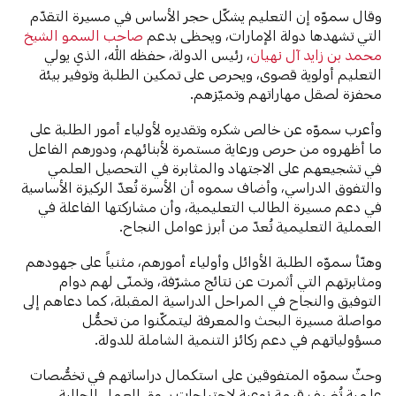
وقال سموّه إن التعليم يشكّل حجر الأساس في مسيرة التقدّم
التي تشهدها دولة الإمارات، ويحظى بدعم
صاحب السمو الشيخ
محمد بن زايد آل نهيان
، رئيس الدولة، حفظه الله، الذي يولي
التعليم أولوية قصوى، ويحرص على تمكين الطلبة وتوفير بيئة
محفزة لصقل مهاراتهم وتميّزهم.
وأعرب سموّه عن خالص شكره وتقديره لأولياء أمور الطلبة على
ما أظهروه من حرص ورعاية مستمرة لأبنائهم، ودورهم الفاعل
في تشجيعهم على الاجتهاد والمثابرة في التحصيل العلمي
والتفوق الدراسي، وأضاف سموه أن الأسرة تُعدّ الركيزة الأساسية
في دعم مسيرة الطالب التعليمية، وأن مشاركتها الفاعلة في
العملية التعليمية تُعدّ من أبرز عوامل النجاح.
وهنّأ سموّه الطلبة الأوائل وأولياء أمورهم، مثنياً على جهودهم
ومثابرتهم التي أثمرت عن نتائج مشرّفة، وتمنّى لهم دوام
التوفيق والنجاح في المراحل الدراسية المقبلة، كما دعاهم إلى
مواصلة مسيرة البحث والمعرفة ليتمكّنوا من تحمُّل
مسؤولياتهم في دعم ركائز التنمية الشاملة للدولة.
وحثّ سموّه المتفوقين على استكمال دراساتهم في تخصُّصات
علمية تُضيف قيمة نوعية لاحتياجات سوق العمل الحالية