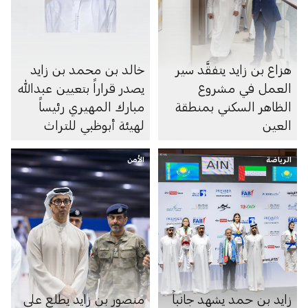
هزاع بن زايد يتفقَّد سير
خالد بن محمد بن زايد
العمل في مشروع
يصدر قراراً بتعيين عبدالله
الظاهر السكني بمنطقة
مبارك المهيري رئيساً
العين
لهيئة أبوظبي للتراث
الرياضة
الأمن
زايد بن حمد يشهد جانباً
منصور بن زايد يطلع على