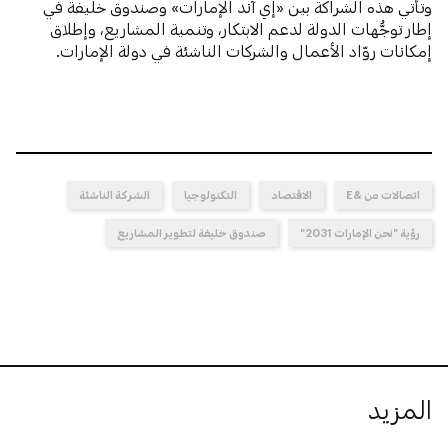
وتأتي هذه الشراكة بين «إي آند الإمارات» وصندوق خليفة في
إطار توجُّهات الدولة لدعم الابتكار، وتنمية المشاريع، وإطلاق
إمكانات روّاد الأعمال والشركات الناشئة في دولة الإمارات.
اتصالات من &E
الاقتصاد
التكنولوجيا
الشركة الناشئة
رؤية "نحن الإمارات 2031"
صندوق خليفة لتطوير المشاريع
المزيد