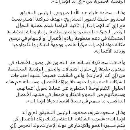
الرقمية الحصرية من «إي آند الإمارات».
وقالت سعادة علياء عبد الله المزروعي، الرئيس التنفيذي
لصندوق خليفة لتطوير المشاريع: «تهدف شراكتنا الاستراتيجية
مع (إي آند الإمارات) إلى تأكيد التزامنا بدعم عملية التحوُّل
الرقمي للشركات الصغيرة والمتوسطة، في إطار رسالة المؤسَّسة
المتمثّلة في دعم منظومة ريادة الأعمال، والإسهام في ترسيخ
مكانة دولة الإمارات مركزاً عالمياً ووجهةً للابتكار والتكنولوجيا
وريادة الأعمال».
وأضافت سعادتها: «يساعد هذا التعاون على وصول الأعضاء في
صندوق خليفة إلى حلول الاتصالات والحلول الرقمية المخصَّصة
من (إي آند الإمارات)، والتي صُمِّمَت خصيصاً لتلبية احتياجات
الشركات الصغيرة والمتوسطة وروّاد الأعمال، وستساعدهم هذه
الحلول التكنولوجية المتطورة على عملية تحويل أعمالهم،
وستمكِّنهم من النمو والابتكار والازدهار في مشهد الأعمال
التنافسي، ما يسهم في تنمية اقتصاد دولة الإمارات».
وقال مسعود شريف محمود، الرئيس التنفيذي لـ«إي آند
الإمارات»: «تسهم الشركات الناشئة، وكذلك روّاد الأعمال في
دعم مسيرة النمو والازدهار في دولة الإمارات، ولذا تحرص (إي