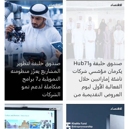
الاقتصاد
الاقتصاد
صندوق خليفة وHub71
صندوق خليفة لتطوير
يكرمان مؤسّسي شركات
المشاريع يعزّز منظومته
ناشئة إماراتيين خلال
التمويلية بـ7 برامج
الفعالية الأولى ليوم
متكاملة لدعم نمو
العروض التقديمية من
الشركات
برنامج «مزن Hub71»
الاقتصاد
الاقتصاد