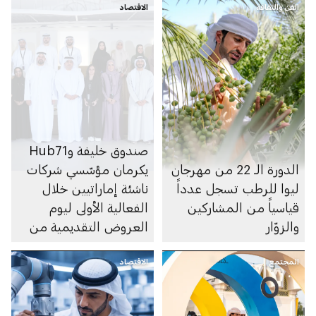
الفن والثقافة
الاقتصاد
صندوق خليفة وHub71
الدورة الـ 22 من مهرجان
يكرمان مؤسّسي شركات
ليوا للرطب تسجل عدداً
ناشئة إماراتيين خلال
قياسياً من المشاركين
الفعالية الأولى ليوم
والزوّار
العروض التقديمية من
برنامج «مزن Hub71»
المجتمع
الاقتصاد