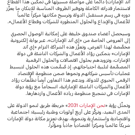
آند الإمارات) دائماً على مواصلة مسيرتها في تمكين هذا القطاع
لاستثمار قدراته الكاملة وتوفير الظروف المناسبة للابتكار، ما يعزِّز
دوره في رسم مستقبل الدولة وترسيخ مكانتها مركزاً عالمياً
للأعمال والإبداع والحلول المتطورة للشركات وقطاع الأعمال».
وسيحصل أعضاء صندوق خليفة على إمكانية الوصول الحصري
إلى العروض الخاصة من «إي آند الإمارات»، عبر بوابة إلكترونية
مخصَّصة لهذا الغرض. وتعزِّز هذه الشراكة التزام «إي آند
الإمارات» بتمكين روّاد الأعمال والشركات الناشئة في دولة
الإمارات، وتزويدهم بحلول الاتصالات والحلول الرقمية
المصمَّمة لتلبية احتياجاتهم، إذ صُمِّمت هذه الحلول لتبسيط
عمليات تأسيس شركاتهم ونموها ضمن منظومة الاقتصاد
الرقمي الحيوي للدولة. ويدعم هذا التعاون أيضاً تطلُّعات روّاد
الأعمال والشركات الناشئة الإماراتية، انسجاماً مع رؤية دولة
الإمارات في تشجيع منظومة ريادة الأعمال وازدهارها.
وتمثِّل رؤية «
نحن الإمارات 2031
» خريطة طريق لنمو الدولة على
المدى البعيد، وتركِّز على أربع أولويات وطنية رئيسية؛ اجتماعية
واقتصادية واستثمارية وتنموية، بهدف تعزيز مكانة دولة الإمارات
شريكاً عالمياً ومركزاً اقتصادياً جاذباً ومؤثِّراً.