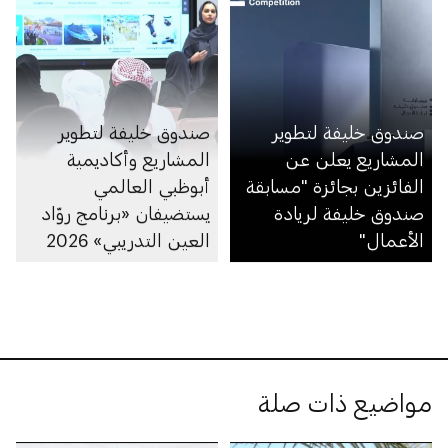
صندوق خليفة لتطوير
صندوق خليفة لتطوير
المشاريع يعلن عن
المشاريع وأكاديمية
الفائزين بجائزة "مسابقة
أبوظبي العالمي
صندوق خليفة لريادة
يستضيفان «برنامج روّاد
الأعمال"
العين التدريبي» 2026
مواضيع ذات صلة