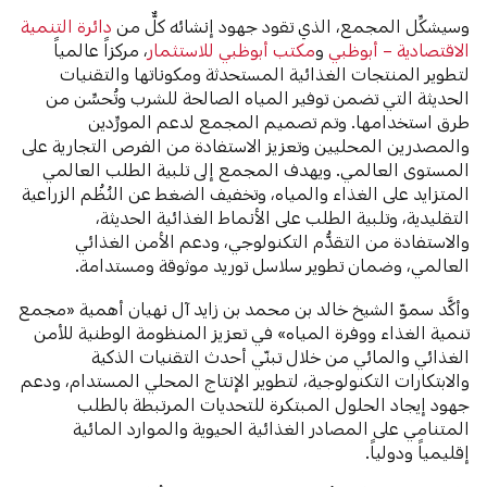
وسيشكِّل المجمع، الذي تقود جهود إنشائه كلٌّ من
دائرة التنمية
الاقتصادية – أبوظبي
و
مكتب أبوظبي للاستثمار
، مركزاً عالمياً
لتطوير المنتجات الغذائية المستحدثة ومكوناتها والتقنيات
الحديثة التي تضمن توفير المياه الصالحة للشرب وتُحسِّن من
طرق استخدامها. وتم تصميم المجمع لدعم المورِّدين
والمصدرين المحليين وتعزيز الاستفادة من الفرص التجارية على
المستوى العالمي. ويهدف المجمع إلى تلبية الطلب العالمي
المتزايد على الغذاء والمياه، وتخفيف الضغط عن النُظُم الزراعية
التقليدية، وتلبية الطلب على الأنماط الغذائية الحديثة،
والاستفادة من التقدُّم التكنولوجي، ودعم الأمن الغذائي
العالمي، وضمان تطوير سلاسل توريد موثوقة ومستدامة.
وأكَّد سموّ الشيخ خالد بن محمد بن زايد آل نهيان أهمية «مجمع
تنمية الغذاء ووفرة المياه» في تعزيز المنظومة الوطنية للأمن
الغذائي والمائي من خلال تبنّي أحدث التقنيات الذكية
والابتكارات التكنولوجية، لتطوير الإنتاج المحلي المستدام، ودعم
جهود إيجاد الحلول المبتكرة للتحديات المرتبطة بالطلب
المتنامي على المصادر الغذائية الحيوية والموارد المائية
إقليمياً ودولياً.