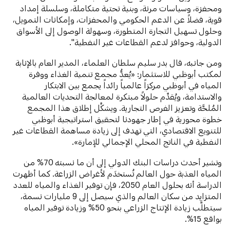
ومحفزة، وسياسات مرنة، وبنية تحتية متكاملة، وسلسلة إمداد
قوية، فضلاً عن الدعم الحكومي والمحفزات، وإمكانات التمويل،
وحلول تسهيل التجارة المتطورة، وسهولة الوصول إلى الأسواق
الدولية، وحوافز لدعم القطاعات غير النفطية".
ومن جانبه، قال بدر سليم سلطان العلماء، المدير العام بالإنابة
لمكتب أبوظبي للاستثمار: «يُعدُّ مجمع تنمية الغذاء ووفرة
المياه في أبوظبي مركزاً عالمياً رائداً يجمع بين الابتكار
والاستدامة، ويُقدِّم حلولاً مبتكرة لمعالجة التحديات العالمية
المُلحَّة وتعزيز الفرص التجارية. ويشكِّل إطلاق هذا المجمع
خطوة محورية في إطار جهودنا لتحقيق استراتيجية أبوظبي
للتنويع الاقتصادي، التي تهدف إلى زيادة مساهمة القطاعات غير
النفطية في الناتج المحلي الإجمالي للإمارة».
وتشير أحدث دراسات البنك الدولي إلى أن ما نسبته 70% من
المياه العذبة حول العالم تُستخدَم لأغراض الزراعة. كما أظهرت
الدراسة أنه بحلول العام 2050، فإن توفير الغذاء والمياه للعدد
المتزايد من سكان العالم والذي سيصل إلى 9 مليارات نسمة،
سيتطلَّب زيادة الإنتاج الزراعي بنحو 50% وزيادة توفير المياه
بواقع 15%.