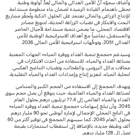
وأضاف سموّه أنَّ الأمن الغذائي والمائي يُعدُّ أولوية وطنية
تحظى باهتمام القيادة الرشيدة لضمان بناء منظومة مستدامة
للإنتاج الزراعي والمائي تعتمد على الحلول الذكية وتُحفِّز مشاريع
البحث والابتكار في تقنيات الزراعة الحديثة، لتنويع مصادر
الاقتصاد المحلي، ما يضمن تنمية مستدامة لأجيال الحاضر
والمستقبل، تماشياً مع أهداف الاستراتيجية الوطنية للأمن
الغذائي 2051، وتوجُّهات استراتيجية الأمن المائي 2036.
وسيدعم «مجمع تنمية الغذاء ووفرة المياه» الجهات المعنية
بصناعة الغذاء والمياه، للاستفادة من أحدث الابتكارات في
مجالات بدائل البروتين، والطحالب، وتقنيات التناضح العكسي
لتحلية المياه، لتعزيز إنتاج وإمدادات الغذاء والمياه التقليدية.
ويهدف المجمع إلى الاستفادة من الحجم الكبير والمتنامي
لصناعة الغذاء والمياه العالمية، حيث يتوقع أن يصل حجم سوق
الغذاء والمياه العالمي إلى 77.4 تريليون درهم بحلول العام
2045، وأن تبلغ إسهامات «مجمع تنمية الغذاء ووفرة المياه»
في الناتج المحلي الإجمالي لإمارة أبوظبي نحو 90 مليار درهم
بحلول العام 2045، كما سيسهم المجمع في توفير أكثر من 60
ألف وظيفة جديدة، بالإضافة إلى استقطاب استثمارات بقيمة
تصل إلى 128 مليار درهم.