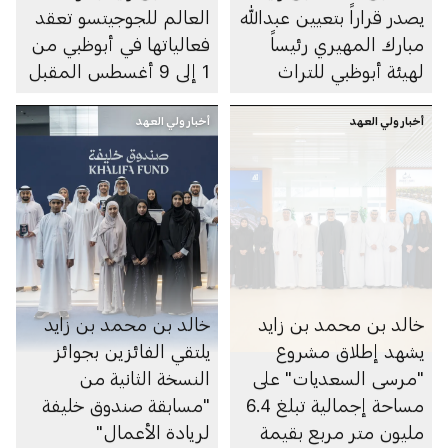
يصدر قراراً بتعيين عبدالله
العالم للجوجيتسو تعقد
مبارك المهيري رئيساً
فعالياتها في أبوظبي من
لهيئة أبوظبي للتراث
1 إلى 9 أغسطس المقبل
أخبار ولي العهد
أخبار ولي العهد
خالد بن محمد بن زايد
خالد بن محمد بن زايد
يشهد إطلاق مشروع
يلتقي الفائزين بجوائز
"مرسى السعديات" على
النسخة الثانية من
مساحة إجمالية تبلغ 6.4
"مسابقة صندوق خليفة
مليون متر مربع بقيمة
لريادة الأعمال"