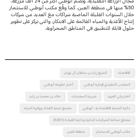
مجال الزراعة التقليدية. وتضم أبوظبي أكثر من 24 ألف مزرعة،
50% منها في منطقة العين. كما وقّع مكتب أبوظبي للاستثمار
خلال السنوات القليلة الماضية شراكات مع العديد من شركات
إنتاج الأغذية والمياه القائمة على الابتكار، والتي تركز على تطوير
حلول قابلة للتطبيق في المناطق الصحراوية.
الاقتصاد
الشيخ زايد بن سلطان آل نهيان
المجلس التنفيذي لإمارة أبوظبي
أخبار حكومة أبوظبي
أخبار ولي العهد
جزيرة السعديات
خالد بن محمد بن زايد
دائرة التنمية الاقتصادية - أبوظبي
مجمع تنمية الغذاء ووفرة المياه
مجمّع صناعة المركبات الذكية وذاتية القيادة (SAVI)
مكتب أبوظبي للاستثمار
منطقة العين