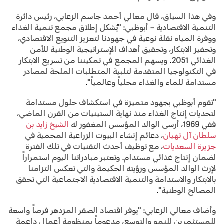
وفي هذا السياق، قال معالي أحمد جاسم الزعابي، رئيس دائرة
التنمية الاقتصادية – أبوظبي: "يُشكل إطلاق مجمع تنمية الغذاء
ووفرة المياه نقلة نوعية في جهودنا لتعزيز التنويع الاقتصادي،
وتحفيز الابتكار، وتحقيق أهداف الإستراتيجية الوطنية للأمن
الغذائي 2051. ويسهم المجمع في تمكيننا من تسريع الابتكار
في التكنولوجيا المتقدمة لتلبية المتطلبات الملحة لمصادر
مستدامة للماء والغذاء محلياً وعالمياً".
"تقوم أبوظبي بجهود متميزة في استكشاف حلول مستدامة
لتحديات إنتاج الغذاء منذ نهاية الستينيات من القرن الماضي،
ففي 1969، أرسى الوالد المؤسس المغفور له
الشيخ زايد بن
سلطان آل نهيان
، دعائم إنشاء البيوت الزراعية المحمية في
جزيرة السعديات
، مع توظيف أحدث التقنيات في تلك الفترة
لضمان إنتاج غذائي مستدام. وتعتبر مبادراتنا اليوم استمراراً
لإرث الوالد المؤسس ورؤيته الحكيمة والتي تعكس التزامنا
بالابتكار والاستدامة والتنمية الاقتصادية الاجتماعية التي تحقق
المصالح الوطنية".
وأضاف معالي الزعابي: "يوفر اقتصاد الصقر المزدهر فرصاً واسعة
للمستثمرين للنمو والتوسع، مدعوماً بمنظومة أعمال داعمة