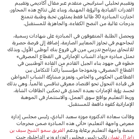
وتقييم تحليلي استراتيجي متقدم عبر مقال أكاديمي وتقييم
القدرات القيادية والرؤية المهنية. وبناء على نتائج هذه المحاور،
اختارت المبادرة 30 طالبا فقط يمثلون نخبة وطنية تتمتع
بدرجات عالية من النضج الكفاءة، والجاهزية للمستقبل.
ويحصل الطلبة المتفوقون في المبادرة على شهادات رسمية،
لنجاحهم في تجاوز المعايير الصارمة، إضافة إلى فرصة حصرية
للالتحاق ببرنامج تدريبي مرن في فروع بنك أبوظبي الأول. وبذلك
تمثل مبادرة «رواد الشباب الإماراتي في القطاع المصرفي»
خطوة في جهود بناء الجيل القادم من القادة الوطنيين في
القطاع المصرفي، ونموذجا مؤسسياً رائداً للتكامل بين
القطاعين الحكومي والخاص، وتعزيز مشاركة الشباب المواطن
في قيادة التحول نحو اقتصاد معرفي تنافسي عالمياً. وهي بذلك
تجسد رؤية الإمارات بعيدة المدى في تمكين الطاقات الشابة،
وربط التعليم بواقع سوق العمل، والاستثمار في الموهبة
الإماراتية كقوة دافعة للمستقبل.
وقالت سعادة الدكتورة موزة سعيد البادي، رئيس مجلس إدارة
معرض واجهة التعليم: «تأتي هذه المبادرة ضمن مخرجات
منصة واجهة التعليم برعاية ودعم
الفريق سمو الشيخ سيف بن
زايد آل نهيان
نائب رئيس مجلس الوزراء وزير الداخلية، حيث