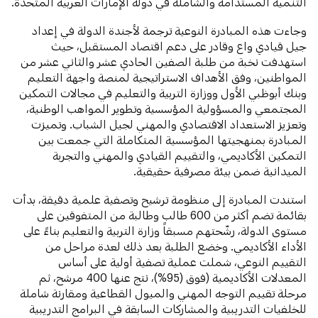
التنمية المستدامة والشاملة في دولة الإمارات العربية المتحدة.
وجاءت هذه المبادرة النوعية ترجمة لأجندة الدولة في إعداد
جيل قيادي واع وقادر على دعم اقتصاد المستقبل، حيث
استهدفت نخبة من طلبة الصفين الحادي عشر والثاني عشر من
المواطنين، وفق الأهداف الاستراتيجية لمنصة واجهة التعليم
وبنك أبوظبي الأول ووزارة التربية والتعليم في مجالات التمكين
المجتمعي والمسؤولية المؤسسية وتطوير المواهب الوطنية،
وتعزيز الاستعداد الاقتصادي والمهني لجيل الشباب. وتميزت
المبادرة بمنهجيتها المؤسسية المتكاملة التي جمعت بين
التمكين الأكاديمي، والتقييم القيادي والمهني والتجربة
الميدانية ضمن بيئة مصرفية حقيقية.
استندت المبادرة إلى منظومة ترشيح وتصفية علمية دقيقة، بدأت
بقائمة تضم أكثر من 600 طالب وطالبة من المتفوقين على
مستوى الدولة، رشّحتهم مسبقاً وزارة التربية والتعليم بناءً على
الأداء الأكاديمي. وخضع الطلبة بعد ذلك لعدة مراحل من
التقييم النوعي، شملت عملية تصفية أولية على أساس
المعدلات الأكاديمية (فوق (95%)، نتج عنها 400 مرشح، ثم
مرحلة تقييم التوجه المهني والميول القطاعية ومقارنة شاملة
للخلفيات التدريبية والمشاركات السابقة في البرامج التدريبية