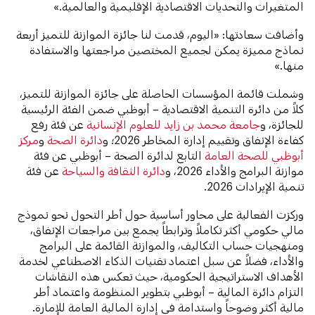
المتغيرات والتحديات الاقتصادية الإقليمية والعالمية.»
وأضافت سعادتها: «اليوم، قدمت لنا جائزة الموازنة للتميز أربعة
نماذج مميزة يمكن لجميع المختصين مراجعتها والاستفادة
منها.»
وشملت قائمة المؤسسات الحاصلة على جائزة الموازنة للتميز،
كلاً من دائرة التنمية الاقتصادية – أبوظبي ضمن الفئة الرئيسية
للجائزة، و
جامعة محمد بن زايد للعلوم الإنسانية
عن فئة رفع
كفاءة الإنفاق وتقييم إدارة المخاطر 2026؛ و
دائرة الصحة
و
مركز
أبوظبي للصحة العامة
التابع لدائرة الصحة – أبوظبي عن فئة
موازنة البرامج والأداء 2026، و
دائرة الثقافة والسياحة
عن فئة
تنمية الإيرادات 2026.
وركزت الفعالية على محاور أساسية حول أطر التحول نحو نموذج
مالي حكومي أكثر تكاملاً وترابطاً يجمع بين مراجعات الإنفاق،
ومنهجيات حساب التكاليف، والموازنة القائمة على البرامج
والأداء، فضلاً عن سبل اعتماد تقنيات الذكاء الاصطناعي لخدمة
الأهداف الاستراتيجية الحكومية، حيث تعكس هذه النقاشات
التزام دائرة المالية – أبوظبي بتطوير المنظومة واعتماد أطر
مالية أكثر وضوحاً واستدامة في إدارة المالية العامة للإمارة.