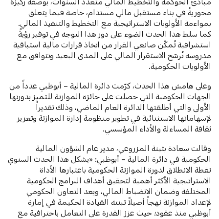
مبادئ الحوكمة والتخطيط المالي متعدد السنوات، بوصفه ركيزةً
محوريةً في بناء مستقبل مالي مستدام، خاصة فيما يتعلق
بمواءمة الأولويات الاستراتيجية مع التخطيط والتنفيذ المالي.
كما سلط هذا الحدث الضوء على دور هذا التوجه في توفير رؤيةً
استشرافية تُمكّن صانعي القرار من اتخاذ قرارات مالية استباقية
مدروسة تُرسّخ الاستقرار المالي على المدى البعيد وتتوافق مع
الأولويات الحكومية.
وعلى هامش هذا الحدث، كرّمت دائرة المالية – أبوظبي عدداً من
الجهات الحكومية التي حصلت على جائزة الموازنة للتميز بدورتها
الأولى والتي أطلقتها الدائرة العام الماضي، وذلك تقديراً
لإسهاماتها الاستثنائية في تطوير منظومة إدارة الموازنة وتعزيز
ثقافة المساءلة والأداء المؤسسي.
وقالت سعادة بثينة المزروعي، مدير عام الشؤون المالية
الحكومية في دائرة المالية – أبوظبي:
«يشكل هذا الحدث السنوي
نقطة الانطلاق لدورة الموازنة الحكومية باعتبارها الأداة
الاستراتيجية الأكثر أهمية لتحقيق أهداف البرامج الحكومية
المختلفة وضمان الانضباط المالي، ويعد التعاون الحكومي
لإعداد الموازنة نهجاً أصيلاً تبنته القيادة الحكيمة في إمارة
أبوظبي منذ عقود؛ حيث عزز القدرة على التعامل باحترافية مع