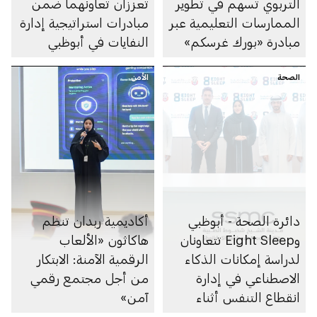
التربوي تسهم في تطوير
تعززان تعاونهما ضمن
الممارسات التعليمية عبر
مبادرات استراتيجية إدارة
مبادرة «بورك غرسكم»
النفايات في أبوظبي
الصحة
الأمن
دائرة الصحة - أبوظبي
أكاديمية ربدان تنظم
وEight Sleep تتعاونان
هاكاثون «الألعاب
لدراسة إمكانات الذكاء
الرقمية الآمنة: الابتكار
الاصطناعي في إدارة
من أجل مجتمع رقمي
انقطاع التنفس أثناء
آمن»
النوم