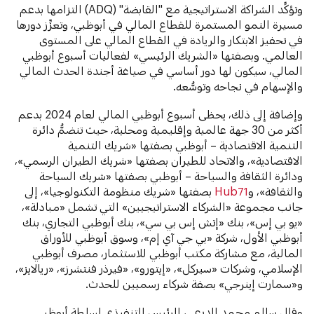
وتؤكِّد الشراكة الاستراتيجية مع "القابضة" (ADQ) التزامها بدعم
مسيرة النمو المستمرة للقطاع المالي في أبوظبي، وتعزِّز دورها
في تحفيز الابتكار والريادة في القطاع المالي على المستوى
العالمي. وبصفتها «الشريك الرئيسي» لفعاليات أسبوع أبوظبي
المالي، سيكون لها دور أساسي في صياغة أجندة الحدث المالي
والإسهام في نجاحه وتوسُّعه.
وإضافة إلى ذلك، يحظى أسبوع أبوظبي المالي لعام 2024 بدعم
أكثر من 30 جهة عالمية وإقليمية ومحلية، حيث تنضمُّ دائرة
التنمية الاقتصادية – أبوظبي بصفتها «شريك التنمية
الاقتصادية»، والاتحاد للطيران بصفتها «شريك الطيران الرسمي»،
ودائرة الثقافة والسياحة – أبوظبي بصفتها «شريك السياحة
والثقافة»، و
Hub71
بصفتها «شريك منظومة التكنولوجيا»، إلى
جانب مجموعة «الشركاء الاستراتيجيين» التي تشمل «مبادلة»،
«يو بي إس»، بنك «إتش إس بي سي»، بنك أبوظبي التجاري، بنك
أبوظبي الأول، شركة «بي جي آي إم»، وسوق أبوظبي للأوراق
المالية، مع مشاركة مكتب أبوظبي للاستثمار، مصرف أبوظبي
الإسلامي، وشركات «سيركل»، «إيتورو»، «فيرذر فنتشرز»، «ريالايز»،
و«سمارت إينرجي» بصفة شركاء رسميين للحدث.
وقال سالم محمد الدرعي، الرئيس التنفيذي لسلطة أبوظبي