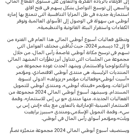
إلى الارتقاء بالريادة الفكرية والتعاون على مستوى القطاع المالي،
والسعي إلى توسيع التواصل بشكل يسهم في فتح آفاق
استثمارية جديدة في ظل المزايا التنافسية التي تتمتع بها إمارة
أبوظبي من سهولة في الوصول إلى الأسواق العالمية وتوفر
الكفاءات واستقرار البيئة القانونية والتنظيمية».
وتنطلق فعاليات أسبوع أبوظبي المالي هذا العام في الفترة من
9 إلى 12 ديسمبر 2024، حيث تُناقَش مختلف العوامل التي
تسهم في ترسيخ مكانة أبوظبي عاصمةَ رأس المال، من خلال
مجموعة من الجلسات التي تتناول أبرز تطوُّرات المشهد المالي
والتكنولوجيا والاستثمار. ويشهد الحدث عودة مجموعة من
المنتديات الرئيسية، هي منتدى أبوظبي الاقتصادي، ومؤتمر
«أسيت أبوظبي»وفعاليات مؤتمر «ريزولف» الدولي لتسوية
النزاعات، ومؤتمر «فينتك أبوظبي»، ومنتدى أبوظبي للتمويل
المستدام. وسيشهد أسبوع أبوظبي المالي 2024 مجموعة من
الفعاليات الجديدة، منها منتدى «يو بي إس للاستثمار»، وقمة
الاستثمار الصينية-الإماراتية بالتعاون مع بنك «إتش إس بي
سي»، وقمة التمويل الإسلامي،ومنتدى «سبيرز برايفيت
ويلث»،ومؤتمر أسواق رأس المال في أبوظبي.
ويستضيف أسبوع أبوظبي المالي 2024 مجموعة متميِّزة تضمُّ