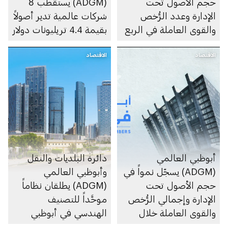
حجم الأصول تحت
(ADGM) يستقطب 8
الإدارة وعدد الرُّخص
شركات عالمية تدير أصولاً
والقوى العاملة في الربع
بقيمة 4.4 تريليونات دولار
الأول من 2026
الاقتصاد
الاقتصاد
أبوظبي العالمي
دائرة البلديات والنقل
(ADGM) يسجّل نمواً في
وأبوظبي العالمي
حجم الأصول تحت
(ADGM) يطلقان نظاماً
الإدارة وإجمالي الرُّخص
موحَّداً للتصنيف
والقوى العاملة خلال
الهندسي في أبوظبي
2025