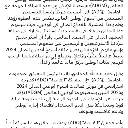
العالمي (ADGM): «يسعدنا الإعلان عن هذه الشراكة المهمة مع
"القابضة" (ADQ) التي أصبحت شريكاً رئيسياً للنسختين
المقبلتين من أسبوع أبوظبي المالي. تعكس هذه الخطوة رؤيتنا
وطموحنا المشترك للقطاع المالي في أبوظبي، حيث سيسهم
هذا التعاون بلا شك في تقديم حدث استثنائي يشارك في صياغة
المشهد المالي على الصعيد العالمي. وأودُّ أن أشكر جميع
شركائنا الاستراتيجيين والرسميين على دعمهم المستمر،
وإسهاماتهم القيِّمة في تعزيز مكانة أسبوع أبوظبي المالي 2024
منصةً عالميةً مؤثِّرةً وفاعلة، ونتطلَّع إلى مواصلة تعاوننا الوثيق،
لترسيخ مكانة أبوظبي مركزاً مالياً عالمياً رائداً».
وقال حمد عبدالله الحمادي، نائب الرئيس التنفيذي لمجموعة
"القابضة" (ADQ): «إن مشاركة "القابضة" (ADQ) كشريك
استراتيجي في دورتي فعاليات أسبوع أبوظبي المالي 2024
و2025 اللتين يستضيفهما أبوظبي العالمي (ADGM) تؤكد
حرصنا على الإسهام في الجهود الرامية إلى بناء منظومة مالية
قوية ومتماسكة تعزز النمو المستدام لاقتصاد إمارة أبوظبي
وتدعم تنافسيته وتنوعه».
وأضاف: «إنَّ "القابضة" (ADQ) تهدف من خلال هذه الشراكة أيضاً