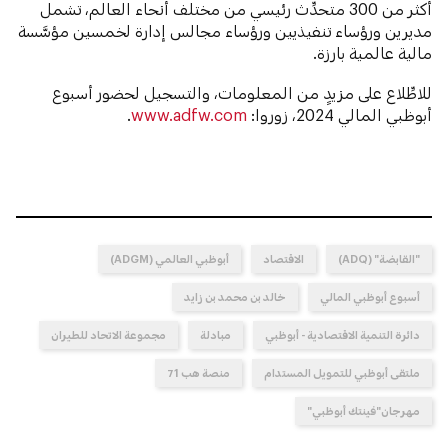
أكثر من 300 متحدِّث رئيسي من مختلف أنحاء العالم، تشمل
مديرين ورؤساء تنفيذيين ورؤساء مجالس إدارة لخمسين مؤسَّسة
مالية عالمية بارزة.
للاطِّلاع على مزيدٍ من المعلومات، والتسجيل لحضور أسبوع
أبوظبي المالي 2024، زوروا:
www.adfw.com
.
"القابضة" (ADQ)
الاقتصاد
أبوظبي العالمي (ADGM)
أسبوع أبوظبي المالي
خالد بن محمد بن زايد
دائرة التنمية الاقتصادية - أبوظبي
مبادلة
مجموعة الاتحاد للطيران
ملتقى أبوظبي للتمويل المستدام
منصة هب 71
مهرجان"فينتك أبوظبي"