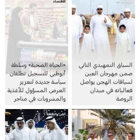
الرياضة
الاقتصاد
السباق التمهيدي الثاني
«الحياة الصحية» وسلطة
ضمن مهرجان العين
أبوظبي للتسجيل تطلقان
لسباقات الهجن يواصل
سياسة جديدة لتعزيز
فعالياته في ميدان
العرض المسؤول للأغذية
الروضة
والمشروبات في متاجر
السوبرماركت ومنصاتها
الرياضة
الفن والثقافة
الإلكترونية