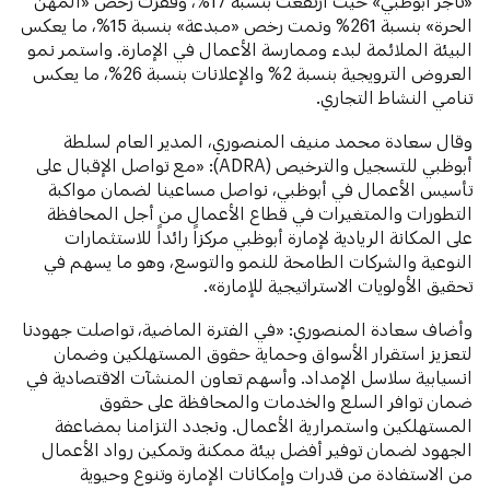
«تاجر أبوظبي» حيث ارتفعت بنسبة 17%، وقفزت رخص «المهن
الحرة» بنسبة 261% ونمت رخص «مبدعة» بنسبة 15%، ما يعكس
البيئة الملائمة لبدء وممارسة الأعمال في الإمارة. واستمر نمو
العروض الترويجية بنسبة 2% والإعلانات بنسبة 26%، ما يعكس
تنامي النشاط التجاري.
وقال سعادة محمد منيف المنصوري، المدير العام لسلطة
أبوظبي للتسجيل والترخيص (ADRA): «مع تواصل الإقبال على
تأسيس الأعمال في أبوظبي، نواصل مساعينا لضمان مواكبة
التطورات والمتغيرات في قطاع الأعمال من أجل المحافظة
على المكانة الريادية لإمارة أبوظبي مركزاً رائداً للاستثمارات
النوعية والشركات الطامحة للنمو والتوسع، وهو ما يسهم في
تحقيق الأولويات الاستراتيجية للإمارة».
وأضاف سعادة المنصوري: «في الفترة الماضية، تواصلت جهودنا
لتعزيز استقرار الأسواق وحماية حقوق المستهلكين وضمان
انسيابية سلاسل الإمداد. وأسهم تعاون المنشآت الاقتصادية في
ضمان توافر السلع والخدمات والمحافظة على حقوق
المستهلكين واستمرارية الأعمال. ونجدد التزامنا بمضاعفة
الجهود لضمان توفير أفضل بيئة ممكنة وتمكين رواد الأعمال
من الاستفادة من قدرات وإمكانات الإمارة وتنوع وحيوية