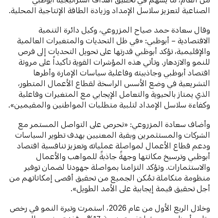
الصناعية لتعزيز سلاسل الإمداد وزيادة الطاقة الإنتاجية المحلية.
وقال سعادة حمد صياح المزروعي، وكيل دائرة التنمية
الاقتصادية – أبوظبي: «في ظل التحديات والمتغيرات العالمية
والإقليمية، تؤكد أبوظبي قدرتها على تحويل التحديات إلى فرص
للنمو والازدهار. وتأتي هذه المؤشرات القوية تأكيداً على مرونة
اقتصاد أبوظبي وجاذبيته وفاعلية سياسات الإمارة وأطرها
التشريعية في وضع الأسس الراسخة لقطاع الأعمال المتطور،
الذي يمتاز بالحيوية والتعامل الإيجابي مع المتغيرات وفاعلية
وكفاءة سلاسل الإمداد لتلبية متطلبات المواطنين والمقيمين».
وأضاف سعادة المزروعي: «نحرص على التواصل المستمر مع
الشركات والمستثمرين وبقية المعنيين بهدف تطوير السياسات
ودعم قطاع الأعمال لمواصلة عملياته وتعزيز تنافسية اقتصاد
أبوظبي وترسيخ مكانتها وجهةً جاذبةً للمواهب والأعمال
والاستثمارات. ونؤكد التزامنا بمواصلة جهودنا لضمان توفير
منظومة متكاملة تمُكن الجميع من تحقيق أقصى إمكاناتهم من
أجل تحقيق قيمة إيجابية على الأمد الطويل».
وخلال الربع الأول من عام 2026، استمرت وتيرة النمو في رخص