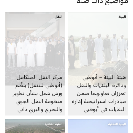
مواضيع ذات صلة
البيئة
النقل
هيئة البيئة – أبوظبي
مركز النقل المتكامل
ودائرة البلديات والنقل
(أبوظبي للتنقل) ينظِّم
تعززان تعاونهما ضمن
ورش عمل بشأن تطوير
مبادرات استراتيجية إدارة
منظومة النقل الجوي
النفايات في أبوظبي
والبحري والبري ذاتي
الحركة في الإمارة
البنية التحتية
البنية التحتية