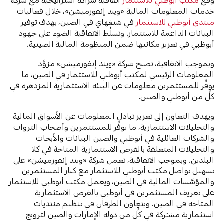
خدمات المعلومات المالية «ويند إنفورميشن»، خلال فعاليات
منتدى أبوظبي للاستثمار
في شنغهاي في الصين، بهدف توفير
البيانات الداعمة للاستثمار. وتسلِّط الاتفاقية الضوء على جهود
أبوظبي في تعزيز مكانتها ضمن المنظومة المالية الصينية.
وبموجب الاتفاقية، تصبح شركة «ويند إنفورميشن» مزوَّد
المعلومات الرئيسي لمكتب أبوظبي للاستثمار في الصين، ما
يوفِّر للمستثمرين معلومات عن البيئة الاستثمارية المزدهرة في
كلٍّ من أبوظبي والصين.
ويهدف التعاون إلى تعزيز تبادل المعلومات عن الأسواق المالية
والتحليلات الاستثمارية، ما يوفِّر للمستثمرين وأصحاب الثروات
والشركات العائلية في أبوظبي والصين البيانات والأبحاث
والتحليلات المتعلقة بالفرص الاستثمارية المتاحة في كلا
البلدين. وبموجب الاتفاقية، تعمل شركة «ويند إنفورميشن» على
تسهيل تواصل مكتب أبوظبي للاستثمار مع كبار المستثمرين
والمؤسَّسات المالية في الصين، ويعمل مكتب أبوظبي للاستثمار
على تعريف المستثمرين في أبوظبي بالفرص الاستثمارية
المتاحة في الصين. ويتعاون الطرفان في تنظيم منتديات
استثمارية مشتركة في كلٍّ من دولة الإمارات والصين لترويج