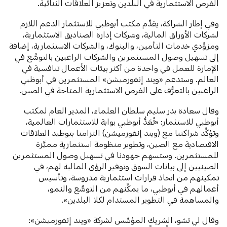
الفرص الاستثمارية في البلدين وتعزيز العلاقات الثنائية.
وفي إطار الشراكة، يقدِّم مكتب أبوظبي للاستثمار الدعم اللازم
لشركات الأوراق المالية، وشركات إدارة الصناديق الاستثمارية،
ومزوِّدي خدمات التأمين، والبنوك، والشركات الاستثمارية، إضافة
إلى تسهيل وصول المستثمرين والشركات الراغبين بالتوسُّع في
الإمارة للعمل في واحدة من أكثر بيئات الأعمال تنافسية في
العالم. وستدعم «ويند إنفورميشن» المستثمرين في أبوظبي
الراغبين بالتعرُّف على الفرص الاستثمارية المتاحة في الصين.
وقال سعادة بدر سليم سلطان العلماء، المدير العام لمكتب
أبوظبي للاستثمار: «تُعَدُّ أبوظبي بوابة للاستثمارات العالمية،
وتؤكِّد شراكتنا مع (ويند إنفورميشن) التزامنا بتوطيد العلاقات
الاقتصادية مع الصين، وتطوير منظومة استثمارية مميَّزة
للمستثمرين. وستسهم جهودنا في تسهيل وصول المستثمرين
الصينيين إلى بيانات السوق وتوفير الرؤى المالية لهم، في
تمكينهم من اتخاذ قرارات استثمارية مدروسة، وتأسيس
أعمالهم في أبوظبي، ما يمكِّنهم من التوسُّع والنمو،
والمساهمة في التطوير المستدام لكلا البلدين».
وقال لي تشو، الشريك المؤسِّس لشركة «ويند إنفورميشن»: