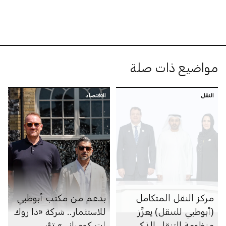
مواضيع ذات صلة
النقل
الاقتصاد
مركز النقل المتكامل
بدعم من مكتب أبوظبي
(أبوظبي للتنقل) يعزِّز
للاستثمار.. شركة «ذا روك
منظومة التنقل الذكي
إت كومباني» تؤسس