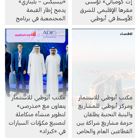
إت كومباني» تؤسس
«بيسيكس – بليناري»
مقرها الإقليمي للشرق
يدمج إطار القيمة
الأوسط في أبوظبي
المجتمعية في برنامج
أبوظبي لمشاريع
الاقتصاد
الاقتصاد
المدارس المنفذة وفق
نموذج الشراكة بين
القطاعين العام والخاص
مكتب أبوظبي للاستثمار
مكتب أبوظبي للاستثمار
ومركز أبوظبي للمشاريع
يتعاون مع «مذرصن»
والبنية التحتية يطلقان
لتطوير منشأة متكاملة
حزمة مشاريع شراكة بين
لتصنيع مكوّنات السيارات
القطاعين العام والخاص
في «كيزاد»
بقيمة 55 مليار درهم