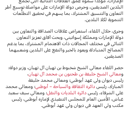
الإمارات، مؤكِّداً سموّه عمق العلاقات الثنائية التي تجمع
البلدين الصديقين، وحرص دولة الإمارات على مواصلة توسيع أطر
التعاون والتنسيق المشترك، بما يسهم في تحقيق التطلّعات
التنموية لكلا البلدين.
وجرى، خلال اللقاء، استعراض علاقات الصداقة والتعاون بين
دولة الإمارات ومملكة إسواتيني، وبحث آفاق تعزيز التعاون
الثنائي في مختلف المجالات ذات الاهتمام المشترك، بما يدعم
المصالح المتبادلة ويعود بالخير والنفع على البلدين وشعبيهما
الصديقين.
حضر اللقاء معالي الشيخ شخبوط بن نهيان آل نهيان، وزير دولة؛
و
معالي الشيخ خليفة بن طحنون بن محمد آل نهيان
،
رئيس ديوان ولي عهد أبوظبي؛ ومعالي محمد خليفة
المبارك، رئيس
دائرة الثقافة والسياحة – أبوظبي
؛ ومعالي محمد
علي الشرفاء، رئيس
دائرة البلديات والنقل
؛ ومعالي سيف سعيد
غباش، الأمين العام للمجلس التنفيذي لإمارة أبوظبي، رئيس
مكتب ولي العهد في ديوان ولي عهد أبوظبي.