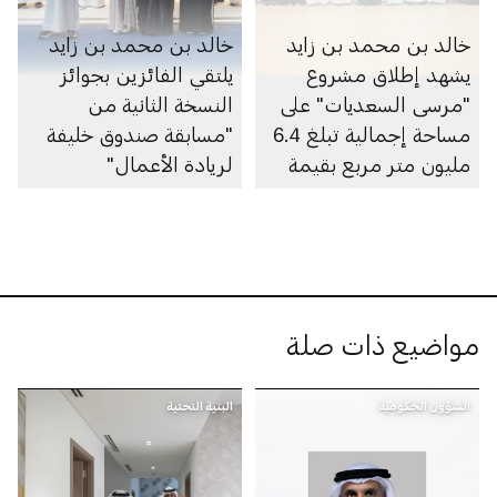
خالد بن محمد بن زايد
خالد بن محمد بن زايد
يشهد إطلاق مشروع
يلتقي الفائزين بجوائز
"مرسى السعديات" على
النسخة الثانية من
مساحة إجمالية تبلغ 6.4
"مسابقة صندوق خليفة
مليون متر مربع بقيمة
لريادة الأعمال"
100 مليار درهم
مواضيع ذات صلة
الشؤون الحكومية
البنية التحتية