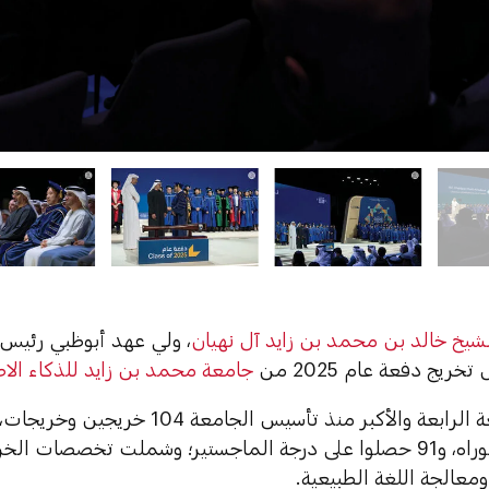
شيخ خالد بن محمد بن زايد آل نهيان
، ولي عهد أبوظبي رئيس 
ريج دفعة عام 2025 من
جامعة محمد بن زايد للذكاء الا
شهادة الدكتوراه، و91 حصلوا على درجة الماجستير؛ وشملت تخصصات 
 ومعالجة اللغة الطبيعية.