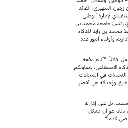
– أبوظبي؛ ومعالي أحمد
زيتون المهيري، القائد
نفيذي لإمارة أبوظبي
نغ، رئيس جامعة محمد بن
عة محمد بن زايد للذكاء
رية، وأولياء أمور عدد
 2025 في كلمته خلال الحفل، قائلاً: "أنتم دفعة
ذكاء الاصطناعي، وتعاونكم
لتحديات في المجالات
فارق وإحداثه هي أقصر
فحسب، بل على إدارته
ن ذلك هو أن تشكل
ضي قدماً".