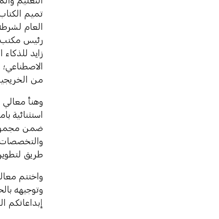
التعليم وال
تميم الكتاب
العام لشرطة
رئيس مكتب و
زايد للذكاء 
الاصطناعي؛ و
من الخريجين
استثنائية با
ضمن مجموعة 
والتخصصات ب
طريق لتطوير 
واختتم معال
وتوجيهه بال
إبداعاتكم ا