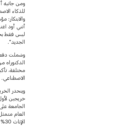
ومن جانبه أك
للذكاء الاصط
والابتكار: م
ليس فقط بحص
الجديد".
مختلفة، تأكي
الاصطناعي.
خريجين لأول
الجامعة على
الإناث 30% من إجمالي الخريجين هذا العام.