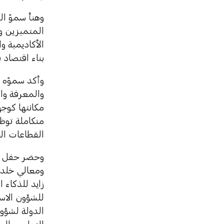
وهنأ سموّ ال
المتميزين وا
الأكاديمية 
بناء اقتصاد ق
وأكد سموّه أ
والمعرفة وال
مكانتها كوجه
متكاملة توظف
القطاعات الح
وحضر حفل الت
ومعالي خلدو
زايد للذكاء
للشؤون الاس
الدولة لشؤو