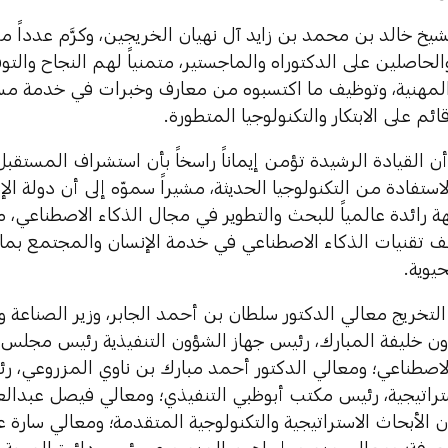
شيخ خالد بن محمد بن زايد آل نهيان الخريجين، وكرَّم عدداً 
لحاصلين على الدكتوراه والماجستير، متمنياً لهم النجاح وال
والمهنية، وتوظيف ما اكتسبوه من معارف وخبرات في خدمة مسي
ائم على الابتكار والتكنولوجيا المتطورة.
ن القيادة الرشيدة تؤمن إيماناً راسخاً بأن استشراف المستقبل ل
استفادة من التكنولوجيا الحديثة، مشيراً سموّه إلى أن دولة ا
ة رائدة عالمياً للبحث والتطوير في مجال الذكاء الاصطناعي، 
 تقنيات الذكاء الاصطناعي في خدمة الإنسان والمجتمع بما يُ
يوية.
خريج معالي الدكتور سلطان بن أحمد الجابر، وزير الصناعة وا
ن خليفة المبارك، رئيس جهاز الشؤون التنفيذية رئيس مجلس
 الاصطناعي؛ ومعالي الدكتور أحمد مبارك بن ناوي المزروعي، 
تراتيجية، رئيس مكتب أبوظبي التنفيذي؛ ومعالي فيصل عبدالع
ن الأبحاث الاستراتيجية والتكنولوجية المتقدمة؛ ومعالي سار