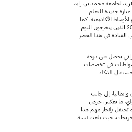
 نريد لجامعة محمد بن زايد
منارة جديدة للتعلم
لأوساط الأكاديمية. كما
أنني أود اغتنام هذ الفرصة لأعرب عن خاصة تهانينا لخريجي دفعة عام 2025 الذين يتخرجون اليوم
ى القيادة في هذا العصر
أول طالب إماراتي يحصل على درجة
خصّص الرؤية الحاسوبية، إضافة إلى 8 طالبات مواطنات في تخصصات
 مستقبل الذكاء
خستان وإيطاليا، إلى جانب
وغواي، ما يعكس حرص
تحتفل بإنجاز مهم هذا
تمثل في تخريج أول دفعة من الحاصلات على درجة الدكتوراه (4) خريجات، حيث بلغت نسبة