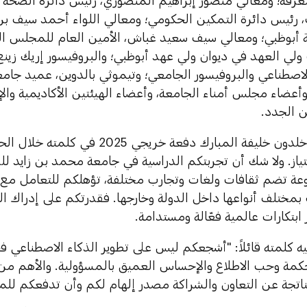
معرفة؛ ومعالي منصور إبراهيم المنصوري، رئيس دائرة الصحة 
، رئيس دائرة التمكين الحكومي؛ ومعالي اللواء أحمد سيف بن 
 أبوظبي؛ ومعالي سيف سعيد غباش، الأمين العام للمجلس الت
لي العهد في ديوان ولي عهد أبوظبي؛ والبروفيسور إريك زي
الاصطناعي والبروفيسور الجامعي؛ وتيموثي بالدوين، عميد جام
أعضاء مجلس أمناء الجامعة، وأعضاء الهيئتين الأكاديمية والإدا
 الجدد.
وهنأ معالي خلدون خليفة المبارك دفعة خريجي
متياز. ولا شك أن تجربتكم الدراسية في جامعة محمد بن زايد لل
تضم ثقافات ولغات وتجارب مختلفة، تؤهلكم للتعامل مع ا
مختلف أنواعها داخل الدولة وخارجها. فقدرتكم على إدراك ال
ابتكارات عالمية فعّالة ومستدامة.
يه كلمته قائلاً: "أشجعكم ليس على تطوير الذكاء الاصطناعي 
حكمة وحب الاطلاع والإحساس العميق بالمسؤولية. والأهم م
لناتجة عن التعاون والشراكة مصدر إلهام لكم وأن تدفعكم للم