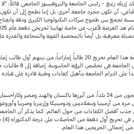
د إريك زينغ – رئيس الجامعة والبروفيسور الجامعي قائلاً: "لا
ناعي، أن تكون مجرد جامعة أخرى، بل إننا نطمح إلى أن تكون 
ؤسسة تجمع بين طموح شركات التكنولوجيا الكبرى ودقة وانفتاح ا
يلة معرفية، بل أيضاً بالشخصية القوية والشجاعة والقدرة عل
وشملت دفعة هذا العام تخريج 20 طالباً إماراتياً، من بينهم 
الدكتوراه من الجامعة في ت
داً على التزام الجامعة بتأهيل كفاءات وطنية قادرة على قيادة
وينحدر الخريجون من 24 بلداً، من أبرزها باكستان والهند ومصر وكازا
 مرة من أرمينيا وبنغلاديش ودومينيكا وإريتريا وصربيا وأور
 جذب أفضل الكفاءات من حول العالم. كما يذكر أن الجامعة 
العام م