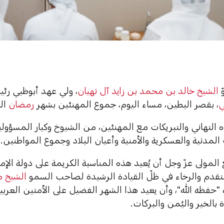
ّ
الشيخ خالد بن محمد بن زايد آل نهيان
، ولي عهد أبوظبي ر
ي
، بقصر البطين، مساء اليوم، جموع المهنئين بشهر
رمضان
الم
ه التهاني والتبريكات مع المهنئين، من الشيوخ وكبار المسؤ
مدنية والعسكرية والأمنية وأعيان البلاد وجموع المواطنين.
المولى عزّ وجل أن يُعيد هذه المناسبة الكريمة على دولة الإم
تقدم والرخاء في ظلّ القيادة الرشيدة لصاحب السمو
الشيخ م
"حفظه الله"، وأن يعيد هذا الشهر الفضيل على الأمتين العربية 
 بالخير واليُمن والبركات.