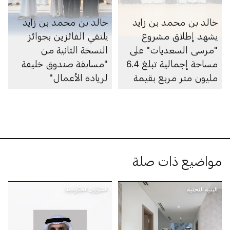
خالد بن محمد بن زايد
خالد بن محمد بن زايد
يشهد إطلاق مشروع
يلتقي الفائزين بجوائز
"مرسى السعديات" على
النسخة الثانية من
مساحة إجمالية تبلغ 6.4
"مسابقة صندوق خليفة
مليون متر مربع بقيمة
لريادة الأعمال"
100 مليار درهم
مواضيع ذات صلة
البنية التحتية
الشؤون الحكومية