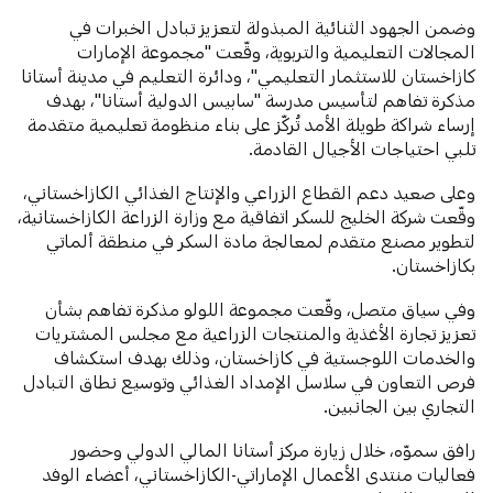
وضمن الجهود الثنائية المبذولة لتعزيز تبادل الخبرات في
المجالات التعليمية والتربوية، وقّعت "مجموعة الإمارات
كازاخستان للاستثمار التعليمي"، ودائرة التعليم في مدينة أستانا
مذكرة تفاهم لتأسيس مدرسة "سابيس الدولية أستانا"، بهدف
إرساء شراكة طويلة الأمد تُركّز على بناء منظومة تعليمية متقدمة
تلبي احتياجات الأجيال القادمة.
وعلى صعيد دعم القطاع الزراعي والإنتاج الغذائي الكازاخستاني،
وقّعت شركة الخليج للسكر اتفاقية مع وزارة الزراعة الكازاخستانية،
لتطوير مصنع متقدم لمعالجة مادة السكر في منطقة ألماتي
بكازاخستان.
وفي سياق متصل، وقّعت مجموعة اللولو مذكرة تفاهم بشأن
تعزيز تجارة الأغذية والمنتجات الزراعية مع مجلس المشتريات
والخدمات اللوجستية في كازاخستان، وذلك بهدف استكشاف
فرص التعاون في سلاسل الإمداد الغذائي وتوسيع نطاق التبادل
التجاري بين الجانبين.
رافق سموّه، خلال زيارة مركز أستانا المالي الدولي وحضور
فعاليات منتدى الأعمال الإماراتي-الكازاخستاني، أعضاء الوفد