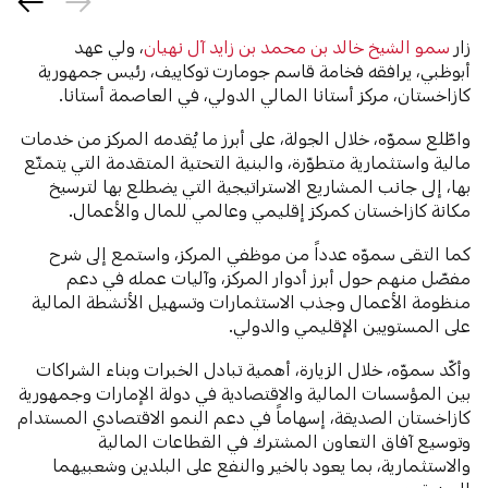
زار
سمو الشيخ خالد بن محمد بن زايد آل نهيان
، ولي عهد
أبوظبي، يرافقه فخامة قاسم جومارت توكاييف، رئيس جمهورية
كازاخستان، مركز أستانا المالي الدولي، في العاصمة أستانا.
واطّلع سموّه، خلال الجولة، على أبرز ما يُقدمه المركز من خدمات
مالية واستثمارية متطوّرة، والبنية التحتية المتقدمة التي يتمتّع
بها، إلى جانب المشاريع الاستراتيجية التي يضطلع بها لترسيخ
مكانة كازاخستان كمركز إقليمي وعالمي للمال والأعمال.
كما التقى سموّه عدداً من موظفي المركز، واستمع إلى شرح
مفصّل منهم حول أبرز أدوار المركز، وآليات عمله في دعم
منظومة الأعمال وجذب الاستثمارات وتسهيل الأنشطة المالية
على المستويين الإقليمي والدولي.
وأكّد سموّه، خلال الزيارة، أهمية تبادل الخبرات وبناء الشراكات
بين المؤسسات المالية والاقتصادية في دولة الإمارات وجمهورية
كازاخستان الصديقة، إسهاماً في دعم النمو الاقتصادي المستدام
وتوسيع آفاق التعاون المشترك في القطاعات المالية
والاستثمارية، بما يعود بالخير والنفع على البلدين وشعبيهما