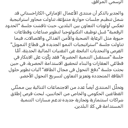
الرسمي المرافق.
والجدير بالذكر أن منتدى الأعمال الإماراتي-الكازاخستاني قد
شمل تنظيم جلسات حوارية متنوّعة، تناولت محاور استراتيجية
تعكس أولويات التعاون بين البلدين، حيث ناقشت جلسة "الحدود
الرقمية" سُبل توظيف التكنولوجيا لتطوير صناعات وقطاعات
حيوية مثل الرعاية الصحية والأمن الغذائي والاتصالات، فيما
تناولت جلسة "استراتيجيات النمو الجديدة في قطاع التمويل"
الفرص والتحديات الناتجة عن التقنيات المالية الحديثة، أمَّا
جلسة "مستقبل التنمية الحضرية" فقد ركّزت على الابتكار في
قطاعَي العقارات والبناء لتحقيق الاستدامة الحضرية، في حين
بحثت جلسة "دفع التحول في مجال الطاقة" آليات تطوير حلول
الطاقة المتجددة وتعزيز التعاون لتسريع التحول الأخضر.
وتخلّل المنتدى أيضاً عدد من الاجتماعات الثنائية بين ممثّلي
القطاعين الحكومي والخاص من الجانبين، لبحث فرص إطلاق
شراكات استثمارية وتجارية جديدة تدعم مسارات التنمية
المستدامة في كلا البلدين.