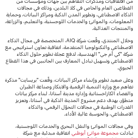
من الاتفاقيات ومذكرات التفاهم بين جهات ومؤسسات من
القطاعين العام والخاص في كلا البلدين، وذلك في مجالات
الذكاء الاصطناعي، وتطوير المدن الذكية ومراكز البيانات، وحماية
المعلومات، والموانئ والخدمات اللوجستية، والتعليم، والزراعة،
والمنتجات الغذائية.
وخلال المنتدى، وقّعت شركة AIQ، المتخصصة في مجال الذكاء
الاصطناعي والتكنولوجيا المتقدمة، اتفاقية تعاون استراتيجي مع
شركة "كي أم جي" الهندسية، لدفع عجلة تطوير حلول الذكاء
الاصطناعي وتسهيل تبادل المعارف بين الجانبين في هذا القطاع
الحيوي.
وعلى صعيد تطوير وإنشاء مراكز البيانات، وقّعت "بريسايت" مذكرة
تفاهم مع وزارة التنمية الرقمية والابتكار وصناعة الطيران
والفضاء الكازاخستانية وإدارة مدينة أستانا، لبناء مركز بيانات
متطوّر، بهدف دعم مشروع المدينة الذكية في أستانا، وتعزيز
القدرات الوطنية في مجالات التحوّل الرقمي، والذكاء
الاصطناعي، والحوسبة عالية الأداء.
وفي مجالات الموانئ والنقل البحري والخدمات اللوجستية،
تبادلت
مجموعة موانئ أبوظبي
اتفاقية مبدئية مع شركة