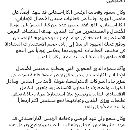
الصديقين.
وكان سموّه وفخامة الرئيس الكازاخستاني قد شهدا أيضاً، على
هامش الزيارة، جانباً من فعاليات منتدى الأعمال الإماراتي-
الكازاخستاني، الذي عُقد بحضور عدد من كبار المسؤولين ورجال
الأعمال والمستثمرين من كلا البلدين، بهدف استكشاف الفرص
الاستثمارية المتاحة في دولة الإمارات وجمهورية كازاخستان
ودفع عجلة الجهود الرامية إلى زيادة حجم الاستثمارات المتبادلة
في مختلف القطاعات الحيوية، بما ينعكس إيجاباً على النمو
الاقتصادي والتنمية المستدامة في كلا البلدين.
وأكّد سموّه الدور المحوري الذي يضطلع به منتدى الأعمال
الإماراتي-الكازاخستاني، من خلال توفير منصة فاعلة تسهم في
تعزيز بناء الشراكات الاستراتيجية طويلة الأمد بين البلدين، وتبادل
الخبرات والمعارف والتجارب الاستثمارية، وتعزيز التكامل
الاقتصادي الشامل، وترسيخ بيئة استثمارية مرنة وجاذبة تحقق
تطلعات ورؤى البلدين وقيادتهما نحو مستقبل أكثر ازدهاراً
واستدامة لأجيال الغد.
وكان سمو ولي عهد أبوظبي وفخامة الرئيس الكازاخستاني قد
شهدا على هامش أعمال وفعاليات المنتدى، توقيع وتبادل عدد