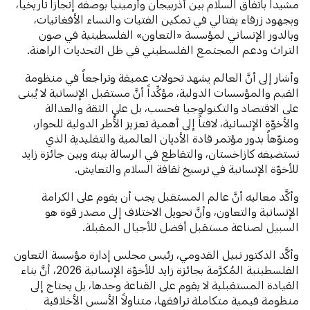
مشيداً باتفاق السلام بين أذربيجان وأرمينيا بوصفه إنجازاً تاريخياً،
وبجهود زرقاء يفتالي في تمكين الفتيات والنساء الأفغانيات،
وبالدور الإنساني لمؤسسة «التعاون» الفلسطينية في صون
التراث ودعم المجتمع الفلسطيني في ظل التحديات الراهنة.
وأشار إلى أنَّ العالم يشهد تحولات عميقة وتراجعاً في منظومة
القيم والمؤسسات الدولية، مؤكِّداً أنَّ مستقبل الإنسانية لا يُبنى
على الاقتصاد والتكنولوجيا فحسب، بل على الثقة والعدالة
والأخوّة الإنسانية، لافتاً إلى أهمية تعزيز الأُطر الدولية للحوار،
ومنوّهاً بدور مؤتمر قادة الأديان العالمية والتقليدية الذي
تستضيفه كازاخستان، والتقاطع في الرسالة بينه وبين جائزة زايد
للأخوّة الإنسانية في ترسيخ ثقافة السلام والتعايش.
وأكَّد معاليه أنَّ عالم المستقبل يجب أن يقوم على الكرامة
الإنسانية والتعاون، وأنَّ تحويل الاختلاف إلى مصدر قوة هو
السبيل لصناعة مستقبل أفضل للأجيال المقبلة.
وأكَّد الدكتور نبيل القدومي، رئيس مجلس إدارة مؤسسة التعاون
الفلسطينية المُكرَّمة بجائزة زايد للأخوّة الإنسانية 2026، أنَّ بناء
القيادة المستقبلية لا يقوم على القناعة وحدها، بل يحتاج إلى
منظومة قيمية متكاملة ترافقها، متناولاً الأسس الأخلاقية