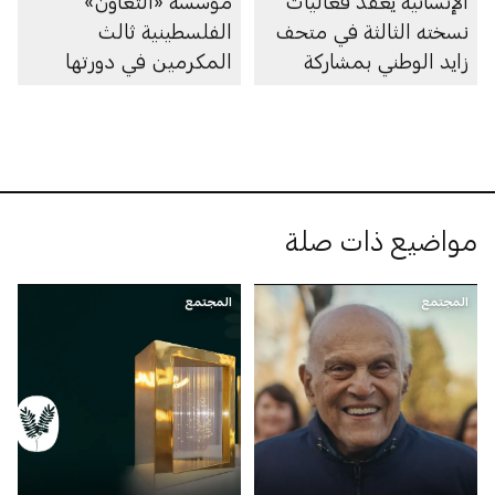
الإنسانية يعقد فعاليات
مؤسسة «التعاون»
نسخته الثالثة في متحف
الفلسطينية ثالث
زايد الوطني بمشاركة
المكرمين في دورتها
قادة وصنّاع السلام من
لعام 2026
العالم
مواضيع ذات صلة
المجتمع
المجتمع