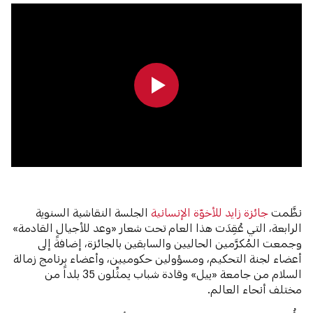
0:00
0:00
نظَّمت
جائزة زايد للأخوّة الإنسانية
الجلسة النقاشية السنوية
الرابعة، التي عُقِدَت هذا العام تحت شعار «وعد للأجيال القادمة»
وجمعت المُكرَّمين الحاليين والسابقين بالجائزة، إضافةً إلى
أعضاء لجنة التحكيم، ومسؤولين حكوميين، وأعضاء برنامج زمالة
السلام من جامعة «ييل» وقادة شباب يمثِّلون 35 بلداً من
مختلف أنحاء العالم.