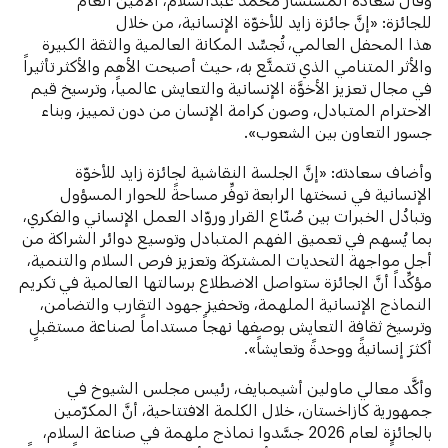
للجائزة: «إنَّ جائزة زايد للأخوّة الإنسانية، من خلال
هذا المحفل العالمي، تُجسِّد المكانة العالمية والثقة الكبيرة
والأثر المتنامي الذي تتمتَّع به، حيث أصبحت الأهم والأكثر تأثيراً
في مجال تعزيز الأخوَّة الإنسانية والتعايش عالمياً، وترسيخ قيم
الاحترام المتبادل، وصون كرامة الإنسان من دون تمييز، وبناء
جسور التعاون بين الشعوب».
وأضاف سعادته: «إنَّ الجلسة النقاشية لجائزة زايد للأخوّة
الإنسانية في نسختها الرابعة توفِّر مساحةً للحوار المسؤول
وتبادُل الخبرات بين صُنّاع القرار وروّاد العمل الإنساني والفكري،
بما يُسهم في تعميق الفهم المتبادل وتوسيع دوائر الشراكة من
أجل مواجهة التحديات المشتركة وتعزيز فرص السلام والتنمية،
مؤكِّداً أنَّ الجائزة ستواصل الاضطلاع برسالتها العالمية في تكريم
النماذج الإنسانية الملهمة، وتحفيز جهود التقارب والتضامن،
وترسيخ ثقافة التعايش بوصفها نهجاً مستداماً لصناعة مستقبلٍ
أكثرَ إنسانيةً ووحدةً وتعايشاً».
وأكَّد معالي ماولين أشيمبايف، رئيس مجلس الشيوخ في
جمهورية كازاخستان، خلال الكلمة الافتتاحية، أنَّ المكرّمين
بالجائزة لعام 2026 جسَّدوا نماذج ملهمة في صناعة السلام،