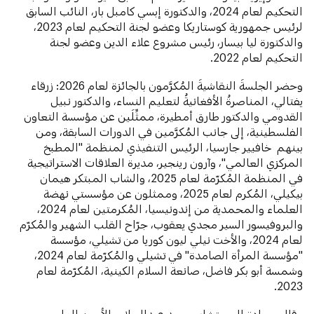
التحكيم لعام 2024، والدكتورة إبسي كامبل بار، النائب السابق
لرئيس جمهورية كوستاريكا وعضو لجنة التحكيم لعام 2023،
والدكتورة ليا بيسار، رئيس مشروع علاء الدين وعضو لجنة
التحكيم لعام 2022.
وحضر الجلسةَ النقاشيةَ المُكرَّمون بالجائزة لعام 2026: زرقاء
يفتالي، المناصرةُ الأفغانيةُ لتعليم النساء، والدكتور نبيل
القدومي والدكتور طارق أمطيرة، ممثِّلَين عن مؤسسة التعاون
الفلسطينية، إلى جانب المُكرَّمين في الدورات السابقة، ومن
بينهم خافيير جارسيا، الرئيس التنفيذي لمنظمة "المطبخ
المركزي العالمي"، وآرون رينجير، مديرة العلاقات الاستراتيجية
في المنظمة المُكرّمة لعام 2025، والشاب المبتكر هيمان
بيكيلي، المُكرم لعام 2025، وممثلون عن مؤسستي نهضة
العلماء والمحمدية من إندونيسيا، المُكرمتين لعام 2024،
والبروفيسور السير مجدي يعقوب، جرّاح القلب الشهير والمُكرّم
لعام 2024، والأخت نيلي ليون كوريا من تشيلي، مؤسسة
"مؤسسة المرأة الصامدة" في تشيلي والمُكرّمة لعام 2024،
وشمسة أبو بكر فاضل، صانعة السلام الكينية، المُكرّمة لعام
2023.
وقال سعادة المستشار محمد عبدالسلام، الأمين العام