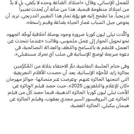
للعمل الإنساني، وقال: «امتلاك القناعة وحده لا يكفي، بل لا بدَّ
من امتلاك منظومة قيمية. هذا من شأنه أن يُحدث تغييراً
تدريجياً. ما نطمح إليه هو رؤية ثمار هذا التغيير التدريجي. نريد أن
يخوض جيل الشباب غمار الحياة بقناعة وقيم راسخة».
وأكَّدت نيلي ليون كوريا ضرورة وجود بوصلة أخلاقية تُوجِّه الجهود
نحو تحويل الحوار إلى عمل ملموس، وقالت: «عندما نتحدث عن
العمل، فلنقم به بالتسامح واللطف والعدالة التصالحية، في
دعوة صريحة لوضع الإنسانية في صلب أي تحرك مستقبلي».
وفي ختام الجلسة النقاشية، تمَّ الاحتفاء بثلاثة من المُكرَّمين
بجائزة زايد للأخوّة الإنسانية، بعد أن حصدت الأفلام التعريفية
التي انتجتها الجائزة عنهم -وعرضت عبر منصاتها- جوائز مهرجان
«كان للإعلام والتلفزيون 2025»، حيث حصد فيلم الجائزة عن
الأخت نيلي ليون كوريا الجائزة الذهبية، فيما حصد كلٌّ من فيلم
الجائزة عن البروفيسور السير مجدي يعقوب، وفيلم الجائزة عن
هيمان بيكيلي، الجائزة الفضية.