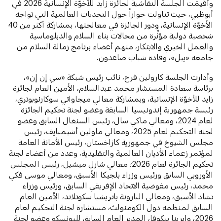
وأُقيمَت الجلسة النقاشية لجائزة زايد للأخوّة الإنسانية 2026 في
أبوظبي، حيث تناولت حواراً حول التحديات العالمية التي تواجه
الأخوّة الإنسانية، ودور الجائزة في معالجتها، بمشاركة أكثر من 40
شخصية دولية مؤثِّرة من مجالات بناء السلام والدبلوماسية
والعمل الخيري والابتكار، منهم أعضاء برنامج زمالة السلام من
جامعة «ييل»، وقادة شباب صاعدون.
وأدارت الجلسة كارولين فرج، نائب رئيس شبكة «سي إن إن»،
برئاسة سعادة المستشار محمد عبدالسلام، الأمين العام لجائزة
زايد للأخوّة الإنسانية، وبمشاركة معالي ميجاواتي سوكارنوبوتري،
رئيسة جمهورية إندونيسيا السابقة وعضو لجنة تحكيم الجائزة
لعام 2024، ومعالي ماكي سال، رئيس السنغال السابق وعضو
لجنة التحكيم لعام 2025، ومعالي ماولين أشيمبايف، رئيس
مجلس الشيوخ في جمهورية كازاخستان، رئيس الأمانة العامة
لمؤتمر زعماء الأديان العالمية والتقليدية، وعدد من أعضاء لجنة
تحكيم الجائزة لعام 2026؛ معالي شارل ميشيل، رئيس المجلس
الأوروبي السابق ورئيس وزراء بلجيكا الأسبق، ومعالي موسى فكي
محمد، رئيس مفوضية الاتحاد الإفريقي السابق، ورئيس وزراء
تشاد الأسبق، ومعالي البارونة باتريشيا سكوتلاند، الأمين العام
السابق لمنظمة دول الكومنولث، مستشارة لجنة التحكيم لعام
2026، وإيرينا بيكوفا، المدير العام السابق لليونسكو وعضو لجنة