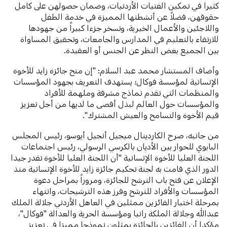
كثيرا في تمكين الفتيات الأردنيات، وضمان حصولهن على كامل
حقوقهن، فضلاً عن أنشطتها المميزة في خدمة الطفل
واللاجئين والأعمال الخيرية، وتسخر جزءا كبيراً من جهودها
للارتقاء بالتعليم في المدارس والجامعات، وتحقيق المساواة
بين الجميع بغض النظر عن الجنس أو العقيدة.
وأضاف المستشار محمد عبد السلام: "إن منح جائزة زايد للأخوة
الإنسانية لمؤسسة فوكال؛ يستهدف التعريف بجهود المؤسسات
والمنظمات التي تقدم نماذج مشرفة وملهمة للأفراد
والمؤسسات حول العالم لبذل أقصى ما لديها من أجل تعزيز
قيم الأخوة والتسامح والعيش المشترك".
من جانبه، صرح الكاردينال ميجيل أنجيل أيوسو، رئيس المجلس
البابوي للحوار بين الأديان بالكرسي الرسولي، رئيس اجتماعات
اللجنة العليا للأخوة الإنسانية "أن اللجنة العليا للأخوة تقدر جيدا
الدور الذي قامت به لجنة تحكيم جائزة زايد للأخوة الإنسانية منذ
الإعلان عن فتح باب الترشح للجائزة، ومروراً بمراحل دعوة
المؤسسات والأفراد للترشح وفرز هذه الترشيحات، وانتهاء
بمرحلة اختيار الفائزين ممثلين في العاهل الأردني جلالة الملك
عبدالله وجلالة الملكة رانيا ومؤسسة الحرية والعدالة "فوكال"،
مؤكدا أن الفائزين بالجائزة يمثلون نموذجا مميزا في تعزيز