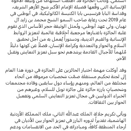
السلمي. وكانت الجائزة قد أُطلقت استلهاماً من وثيقة الأخوة
الإنسانية التي وقَّعها فضيلة الإمام الأكبر شيخ الأزهر الشريف،
وقداسة البابا فرنسيس بابا الكنيسة الكاثوليكية، في أبوظبي في
عام 2019 تحت رعاية صاحب السمو الشيخ محمد بن زايد آل
نهيان، ولي عهد أبوظبي، وتُمثل الوثيقة حجر الأساس الذي تقوم
عليه الجائزة باعتبارها مرجعية أخلاقية عالمية لتعزيز الروابط
الإنسانية والقيم الدينية، ودستوراً يُعمل به من أجل تحقيق
السلام والحوار والتعددية وكرامة الإنسان، فضلاً عن كونها دليلاً
مُلهماً للأجيال القادمة يرشدهم نحو سبل تعزيز التعايش وتقبل
الآخر.
وقد أوكلت مهمة اختيار الحائزين على الجائزة في دورة هذا العام
إلى لجنة تحكيم مستقلة ضمّت شخصيات مرموقة من أنحاء
مختلفة من العالم، ومنهم رؤساء دول سابقين وقادة مجتمعات
وشخصياتٍ بارزة حائزة على جائزة نوبل للسلام، وغيرهم من
الخبراء الدوليين في مجال تعزيز التعايش السلمي وتفعيل
الحوار بين الثقافات.
ويأتي تكريم جلالة الملك عبدالله الثاني، ملك المملكة الأردنية
الهاشمية، تقديراً لدوره البارز في تعزيز الحوار بين الأديان في
أرجاء المنطقة كافةً، ومبادراته في الحد من الانقسامات ودعم