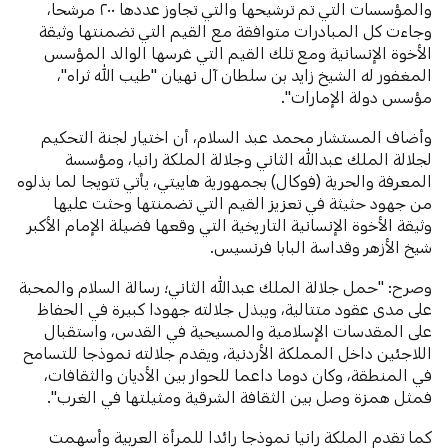
والمؤسسات التي تم ترشيحها والتي تجاوز عددها ٢٠٠ مرشحا،
وجاءت كل المبادرات متوافقة مع القيم التي تضمنتها وثيقة
الأخوة الإنسانية ومع تلك القيم التي غرسها الوالد المؤسس
المغفور له الشيخ زايد بن سلطان آل نهيان "طيب الله ثراه"،
مؤسس دولة الإمارات".
وأضاف المستشار محمد عبد السلام، أن اختيار لجنة التحكيم
لجلالة الملك عبدالله الثاني وجلالة الملكة رانيا، ومؤسسة
المعرفة والحرية (فوكال) بجمهورية هاييتي، يأتي تتويجا لما بذلوه
من جهود حثيثة في تعزيز القيم التي تضمنتها وحثت عليها
وثيقة الأخوة الإنسانية التاريخية التي وقعها فضيلة الإمام الأكبر
شيخ الأزهر وقداسة البابا فرنسيس.
وصرح: "حمل جلالة الملك عبدالله الثاني؛ رسالة السلام والمحبة
على مدى عقود متتالية، ويبذل جلالته جهودا كبيرة في الحفاظ
على المقدسات الإسلامية والمسيحية في القدس، واستقبال
اللاجئين داخل المملكة الأردنية، ويقدم جلالته نموذجا للتسامح
في المنطقة، وكان دوما داعما للحوار بين الأديان والثقافات،
فمثل همزة وصل بين الثقافة الشرقية ومثيلتها في الغرب".
كما تقدم الملكة رانيا نموذجا رائدا للمرأة العربية وأسهمت