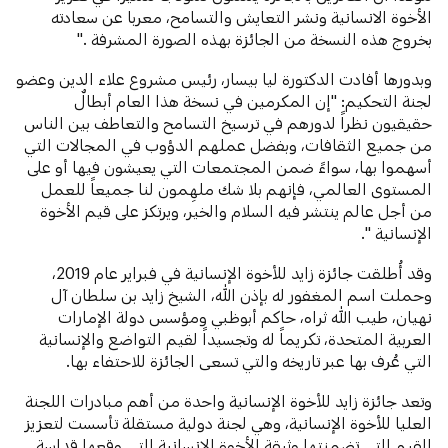
الأخوة الانسانية ونشر التعايش والتسامح، معربا عن سعادته
بخروج هذه النسخة من الجائزة بهذه الصورة المشرفة ."
وبدورها أفادت الدكتورة ليا بيسار، رئيس مشروع علاء الدين وعضو
لجنة التحكيم: "إن المكرمين في نسخة هذا العام أبطالٌ
حقيقيون نظراً لدورهم في ترسيخ التسامح والتعاطف بين الناس
من جميع الثقافات، وبفضل عملهم الدؤوب في المجالات التي
أسهموا بها، سواءً ضمن المجتمعات التي يعيشون فيها أو على
المستوى العالمي، فإنهم بلا شك ملهِمون لنا جميعاً للعمل
من أجل عالم ينتشر فيه السلام والخير، ويرتكز على قيم الأخوة
الإنسانية ".
وقد أُطلقت جائزة زايد للأخوة الإنسانية في فبراير عام 2019،
وحملت اسم المغفور له بإذن الله، الشيخ زايد بن سلطان آل
نهيان، طيب الله ثراه، حاكم أبوظبي ومؤسس دولة الإمارات
العربية المتحدة، تكريماً له وتجسيداً لقيم التواضع والإنسانية
التي عُرف بها عبر تاريخه والتي تسعى الجائزة للاحتفاء بها.
وتعد جائزة زايد للأخوة الإنسانية واحدة من أهم مبادرات اللجنة
العليا للأخوة الإنسانية، وهي لجنة دولية مستقلة تأسست لتعزيز
القيم التي تضمنتها وثيقة الأخوة الإنسانية التي وقعها قداسة