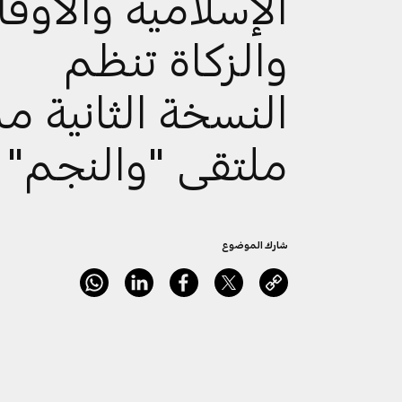
الإسلامية والأوق
والزكاة تنظم
النسخة الثانية م
ملتقى "والنجم"
شارك الموضوع