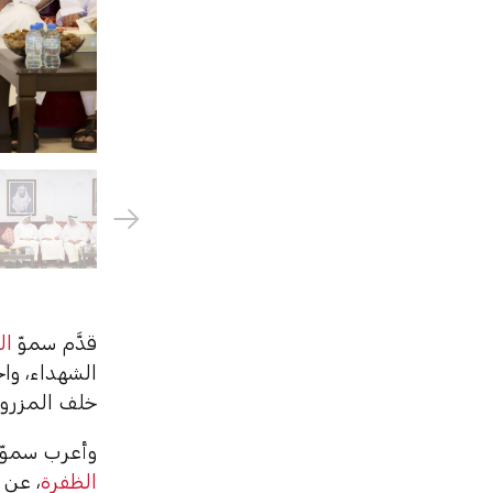
قدَّم سموّ
ال
الشهداء، وا
خلف المزروع
وأعرب سموّ 
الظفرة
، عن ص