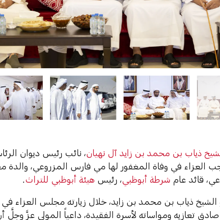
شيخ ذياب بن محمد بن زايد آل نهيان
، نائب رئيس ديوان الرئاس
جب العزاء في وفاة المغفور لها مي فارس المزروعي، والدة مع
ي، قائد عام
شرطة أبوظبي
، رئيس
هيئة أبوظبي للتراث
.
الشيخ ذياب بن محمد بن زايد، خلال زيارته مجلس العزاء في 
ادق تعازيه ومواساته لأسرة الفقيدة، داعياً المولى عزَّ وجلَّ أ