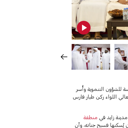
ة للشؤون التنموية وأُسر
الي اللواء ركن طيار فارس
مدينة زايد في
منطقة
ن يُسكنها فسيح جناته، وأن