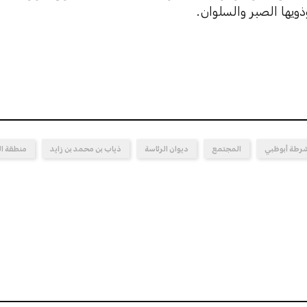
ذويها الصبر والسلوان.
لشرطة أبوظبي
المجتمع
ديوان الرئاسة
ذياب بن محمد بن زايد
منطقة ا