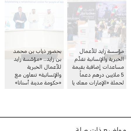
مؤسسة زايد للأعمال
بحضور ذياب بن محمد
الخيرية والإنسانية تقدِّم
بن زايد.. «مؤسَّسة زايد
مساعدات إضافية بقيمة
للأعمال الخيرية
5 ملايين درهم دعماً
والإنسانية» تتعاون مع
لحملة «الإمارات معك يا
«حكومة مدينة أستانا»
لبنان»
في جمهورية كازاخستان
لإنشاء مركزٍ لأصحاب
الهمم
مواضيع ذات صلة