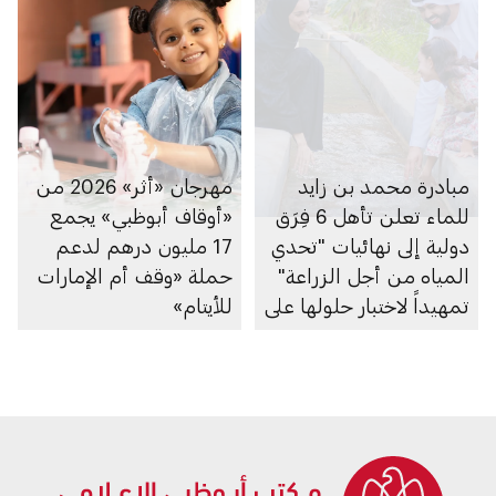
مبادرة محمد بن زايد
مهرجان «أثر» 2026 من
للماء تعلن تأهل 6 فِرَق
«أوقاف أبوظبي» يجمع
دولية إلى نهائيات "تحدي
17 مليون درهم لدعم
المياه من أجل الزراعة"
حملة «وقف أم الإمارات
تمهيداً لاختبار حلولها على
للأيتام»
أرض الواقع في دولة
الإمارات