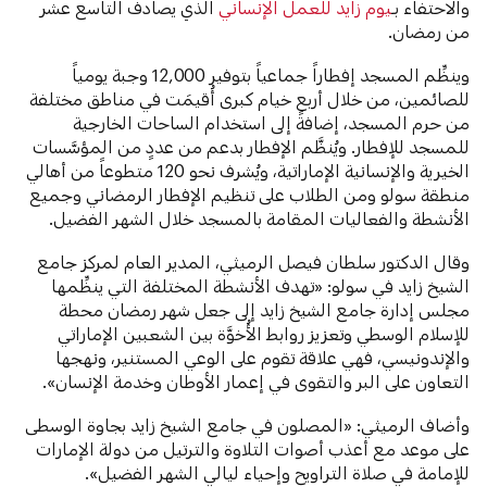
والاحتفاء بـ
يوم زايد للعمل الإنساني
الذي يصادف التاسع عشر
من رمضان.
وينظِّم المسجد إفطاراً جماعياً بتوفير 12,000 وجبة يومياً
للصائمين، من خلال أربع خيام كبرى أُقيمَت في مناطق مختلفة
من حرم المسجد، إضافةً إلى استخدام الساحات الخارجية
للمسجد للإفطار. ويُنظَّم الإفطار بدعم من عددٍ من المؤسَّسات
الخيرية والإنسانية الإماراتية، ويُشرف نحو 120 متطوعاً من أهالي
منطقة سولو ومن الطلاب على تنظيم الإفطار الرمضاني وجميع
الأنشطة والفعاليات المقامة بالمسجد خلال الشهر الفضيل.
وقال الدكتور سلطان فيصل الرميثي، المدير العام لمركز جامع
الشيخ زايد في سولو: «تهدف الأنشطة المختلفة التي ينظِّمها
مجلس إدارة جامع الشيخ زايد إلى جعل شهر رمضان محطة
للإسلام الوسطي وتعزيز روابط الأُخوَّة بين الشعبين الإماراتي
والإندونيسي، فهي علاقة تقوم على الوعي المستنير، ونهجها
التعاون على البر والتقوى في إعمار الأوطان وخدمة الإنسان».
وأضاف الرميثي: «المصلون في جامع الشيخ زايد بجاوة الوسطى
على موعد مع أعذب أصوات التلاوة والترتيل من دولة الإمارات
للإمامة في صلاة التراويح وإحياء ليالي الشهر الفضيل».