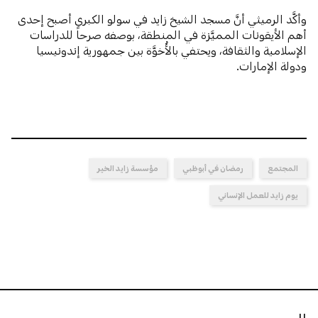
وأكَّد الرميثي أنَّ مسجد الشيخ زايد في سولو الكبرى أصبح إحدى
أهم الأيقونات المميَّزة في المنطقة، بوصفه صرحاً للدراسات
الإسلامية والثقافة، ويحتفي بالأُخوَّة بين جمهورية إندونيسيا
ودولة الإمارات.
المجتمع
رمضان في أبوظبي
مؤسسة زايد الخير
يوم زايد للعمل الإنساني