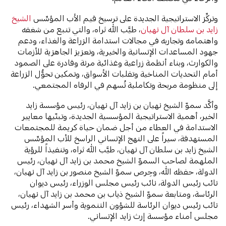
وتركِّز الاستراتيجية الجديدة على ترسيخ قيم الأب المؤسِّس
الشيخ
زايد بن سلطان آل نهيان
، طيَّب الله ثراه، والتي تنبع من شغفه
واهتمامه وتجاربه في مجالات استدامة الزراعة والغذاء، ودعم
جهود المساعدات الإنسانية والخيرية، وتعزيز الجاهزية للأزمات
والكوارث، وبناء أنظمة زراعية وغذائية مرنة وقادرة على الصمود
أمام التحديات المناخية وتقلبات الأسواق، وتمكين تحوُّل الزراعة
إلى منظومة مربحة وتكاملية تُسهم في الرفاه المجتمعي.
وأكَّد سموّ الشيخ نهيان بن زايد آل نهيان، رئيس مؤسسة زايد
الخير، أهمية الاستراتيجية المؤسسية الجديدة، وتبنّيها معايير
الاستدامة في العطاء من أجل ضمان حياة كريمة للمجتمعات
المستهدفة، سيراً على النهج الإنساني الراسخ للأب المؤسِّس
الشيخ زايد بن سلطان آل نهيان، طيَّب الله ثراه، وتنفيذاً للرؤية
الملهمة لصاحب السموّ الشيخ محمد بن زايد آل نهيان، رئيس
الدولة، حفظه الله، وحِرص سموّ الشيخ منصور بن زايد آل نهيان،
نائب رئيس الدولة، نائب رئيس مجلس الوزراء، رئيس ديوان
الرئاسة، ومتابعة سموّ الشيخ ذياب بن محمد بن زايد آل نهيان،
نائب رئيس ديوان الرئاسة للشؤون التنموية وأسر الشهداء، رئيس
مجلس أمناء مؤسسة إرث زايد الإنساني.