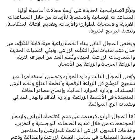
وتركِّز الاستراتيجية الجديدة على أربعة مجالات أساسية؛ أولها
المساعدات الإنسانية والاستجابة للأزمات من خلال المساعدات
الفردية، والاستجابة للطوارئ والأزمات، وتقديم الإغاثة المتكاملة،
وتنفيذ البرامج الخيرية.
ويختص المجال الثاني ببناء أنظمة زراعية مرنة قابلة للتكيُّف من
خلال دعم تقنيات تعزِّز التكيُّف الزراعي، وتبنّي التقنيات الحديثة
والممارسات الزراعية الجيدة ونُظم الحد من انجراف التربة،
والزراعة الحرجية والزراعة بين الأشجار.
ويُعنى المجال الثالث بإدارة الموارد وتحسين استخدامها، عبر
تشجيع التوسُّع في الزراعة الرقمية وأنظمة التتبُّع ونظم الرعي
المستدام، وإدارة الموارد المائية، وإدماج مصادر الطاقة
المتجددة في الأنشطة الزراعية، وإدارة الفاقد والهدر الغذائي
وتقنيات الري الموائمة.
أمّا المجال الرابع، فيعتمد على دعم الاقتصاد الزراعي وازدهار
المجتمعات من خلال تقديم الخدمات اللوجستية والتخزين،
وخدمات التمويل الزراعي الداعمة للمزارعين والمنتجين
ورقمنة العمليات في سلاسل القيمة الزراعية والغذائية ودعم