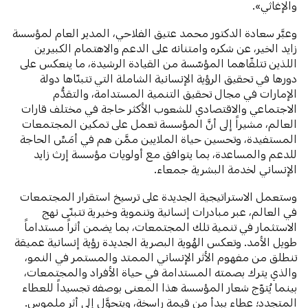
والإغاثي».
وعبَّر سعادة الدكتور محمد عتيق الفلاحي، المدير العام لمؤسسة
زايد الخير، عن شكره وامتنانه على الدعم والاهتمام الكبيرين
اللذين تتلقّاهما المؤسّسة من القيادة الرشيدة، ما ينعكس على
دورها في تحقيق الرؤية الإنسانية الشاملة التي تتبنّاها دولة
الإمارات في مجال تحقيق التنمية المستدامة، والتقدُّم
الاجتماعي والاقتصادي للشعوب الأكثر حاجة في مختلف قارات
العالم، مشيراً إلى أنَّ المؤسسة تعمل على تمكين المجتمعات
المستفيدة، وتحسين حياة الملايين ممَّن هم في أمَسِّ الحاجة
للدعم والمساعدة، بما يتوافق مع أولويات مؤسسة إرث زايد
الإنساني لخدمة البشرية جمعاء.
وستعمل الاستراتيجية الجديدة على ترسيخ استقرار المجتمعات
في العالم، عبر مبادرات إنسانية وتنموية وخيرية تتبنّى نهج
الاستثمار في تنمية تلك المجتمعات، بما يضمن أثراً مستداماً
طويل الأمد. وتعكس الهُوية البصرية الجديدة رؤية إنسانية عميقة
تنطلق من مفهوم الأثر الإنساني الممتد والمستمر في النمو،
والذي يترك بصمته المستدامة في حياة الأفراد والمجتمعات،
بينما يُتوّج شعار المؤسسة هذا المعنى بوصفه تجسيداً للعطاء
المتجدد؛ عطاء يبدأ من قيمة راسخة، ويتحوَّل إلى أثر ملموس.