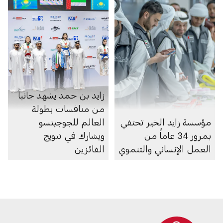
زايد بن حمد يشهد جانباً
من منافسات بطولة
مؤسسة زايد الخير تحتفي
العالم للجوجيتسو
بمرور 34 عاماً من
ويشارك في تتويج
العمل الإنساني والتنموي
الفائزين