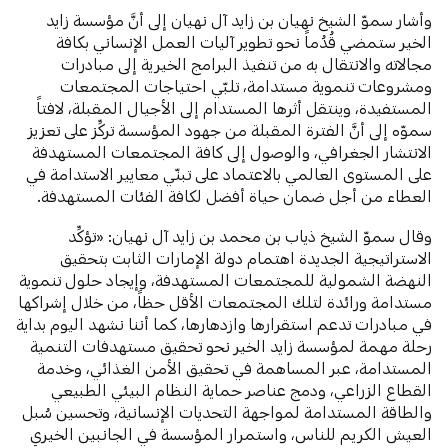
وأشار سموّ الشيخ نهيان بن زايد آل نهيان إلى أنَّ مؤسسة زايد
الخير ستمضي قُدُماً نحو تطوير آليات العمل الإنساني بكافة
مجالاته والانتقال به من تنفيذ البرامج الخيرية إلى مبادرات
ومشروعات تنموية مستدامة، تلبّي احتياجات المجتمعات
المستفيدة، وينتقل أثرها المستدام إلى الأجيال المقبلة، لافتاً
سموّه إلى أنَّ الفترة المقبلة من جهود المؤسسة تركِّز على تعزيز
الانتشار الجغرافي، والوصول إلى كافة المجتمعات المستهدفة
على المستوى العالمي بالاعتماد على تبنّي معايير الاستدامة في
العطاء من أجل ضمان حياة أفضل لكافة الفئات المستهدفة.
وقال سموّ الشيخ ذياب بن محمد بن زايد آل نهيان: «تؤكِّد
الاستراتيجية الجديدة اهتمام دولة الإمارات الثابت بتحقيق
النهضة الشمولية للمجتمعات المستهدفة، وإيجاد حلول تنموية
مستدامة ورائدة لتلك المجتمعات الأقل حظاً، من خلال إشراكها
في مبادرات تدعم استقرارها وازدهارها، كما أننا نشهد اليوم بداية
رحلة مهمة لمؤسسة زايد الخير نحو تحقيق مستهدفات التنمية
المستدامة، عبر المساهمة في تحقيق الأمن الغذائي، وخدمة
القطاع الزراعي، ودمج عناصر حماية النظام البيئي الطبيعي
والطاقة المستدامة لمواجهة التحديات الإنسانية، وتحسين سُبل
العيش الكريم للناس، واستمرار المؤسسة في الجانبين الخيري