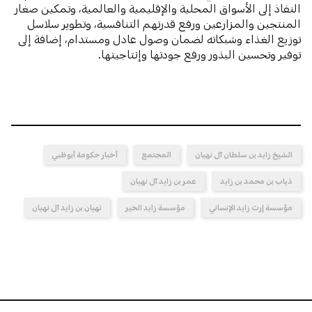
النفاذ إلى الأسواق المحلية والإقليمية والعالمية، وتمكين صغار
المنتجين والمزارعين ورفع قدرتهم التنافسية، وتطوير سلاسل
توزيع الغذاء وشبكاته لضمان وصول عادل ومستدام، إضافة إلى
توفير وتحسين البذور ورفع جودتها وإنتاجيتها.
الشيخ زايد بن سلطان آل نهيان
المجتمع
أخبار حكومة أبوظبي
ذياب بن محمد بن زايد
عمر بن زايد آل نهيان
مؤسسة إرث زايد الإنساني
مؤسسة زايد الخير
نهيان بن زايد آل نهيان