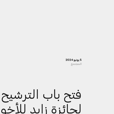
5 يونيو 2024
المجتمع
فتح باب الترشيح
لجائزة زايد للأخو