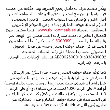
ويأتي تنظيم مزادات «أنبل رقم» الخيرية، وما حقَّقته من حصيلة
قياسية، بالتزامن مع استمرار تدفُّق التبرعات والمساهمات من
أهل الخير والإحسان عبر القنوات الخمس الأخرى المعتمدة
للتبرُّع لحملة «وقف المليار وجبة»، وهي الموقع الإلكتروني
المخصَّص للحملة
www.1billionmeals.ae
، فيما يستقبل مركز
الاتصال الخاص بالحملة مشاركات المساهمين في الوقف عبر
رقم الاتصال المجاني
8009999
، كما يمكن أيضاً للمساهمين
المشاركة في حملة «وقف المليار وجبة» عن طريق التحويل
المصرفي لحساب الحملة على رقم الحساب المعتمد
AE300260001015333439802 في بنك الإمارات دبي الوطني
بالدرهم الإماراتي.
كما توفِّر حملة «وقف المليار وجبة» خيار التبرُّع عبر الرسائل
النصية في حال الرغبة بالتبرُّع بدرهم واحد يومياً للمبادرة من
خلال اشتراك شهري، حيث يمكن إرسال رسالة نصية بكلمة (وجبة)
أو Meal على الرقم 1020 لمستخدمي شبكة (دو) أو على الرقم
1110 لمستخدمي شبكة (اتصالات من &e) وكذلك يمكن للراغبين
في المساهمة في حملة «وقف المليار وجبة» المشاركة عبر
تطبيق (دبي الآن DubaiNow)، تحت فئة «التبرعات».