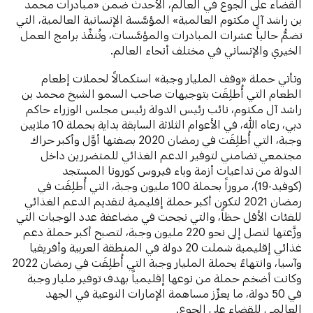
القضاء على الجوع في العالم، الأحدث ضمن «مبادرات محمد
بن راشد آل مكتوم العالمية» المؤسَّسة الإنسانية العالمية، التي
تضمُّ حالياً عشرات المبادرات والمؤسَّسات، وتُنفِّذ برامج العمل
الخيري والإنساني في مختلف أنحاء العالم.
وتأتي حملة «وقف المليار وجبة» استكمالاً لحملات إطعام
الطعام التي أُطلِقَت بتوجيهات صاحب السمو الشيخ محمد بن
راشد آل مكتوم، نائب رئيس الدولة رئيس مجلس الوزراء حاكم
دبي، رعاه الله، في الأعوام الثلاثة السابقة بداية بحملة 10 ملايين
وجبة، التي أُطلِقَت في رمضان 2020 بصفتها أوَّل وأكبر حراك
مجتمعي تضامني لتوفير الدعم الغذائي للمتضررين داخل
الدولة من تداعيات أزمة وباء فيروس كورونا المستجد
(كوفيد-19)، مروراً بحملة 100 مليون وجبة، التي أُطلِقَت في
رمضان 2021 لتكون أكبر حملة إقليمية لتقديم الدعم الغذائي
للفئات الأقل حظاً، والتي نجحت في مضاعفة عدد الوجبات التي
وزَّعتها لتصل إلى نحو 220 مليون وجبة، لتصبح أكبر حملة دعم
غذائي إقليمية شملت 20 دولة في المنطقة العربية وأفريقيا
وآسيا، وانتهاءً بحملة المليار وجبة التي أُطلِقَت في رمضان 2022
وكانت أضخم حملة من نوعها إقليمياً بهدف توفير مليار وجبة
في 50 دولة، ما يعزِّز مساهمة الإمارات النوعية في الجهد
العالمي للقضاء على الجوع.