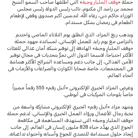
حملة «
وقف المليار وجبة
» التي أطلقها صاحب السمو الشيخ
محمد بن راشد آل مكتوم، نائب رئيس الدولة رئيس مجلس
الوزراء حاكم دبي، رعاه الله، لتدشين أكبر صندوق وقفي لإطعام
الطعام في رمضان بشكل مستدام.
ويذهب ريع المزاد، الذي انطلق يوم الثلاثاء الماضي واختتم
بالتزامن مع يوم زايد للعمل الإنساني، لمساندة جهود حملة
«وقف المليار وجبة» الهادفة إلى توفير شبكة أمان غذائي للفئات
الأكثر احتياجاً، لاسيما الدول التي تمرُّ بتحديات في مجال توفير
الأمن الغذائي، إلى جانب دعم ومساعدة الشرائح الأكثر هشاشة
في المجتمعات، خاصة ضحايا الكوارث والصراعات والأزمات في
أنحاء العالم.
وعرض المزاد الخيري الإلكتروني «أنبل رقم» 555 رقماً مميزاً
خاصاً بلوحات المركبات في أبوظبي.
وشهد مزاد «أنبل رقم» الخيري الإلكتروني مشاركة واسعة من
نخبة رجال الأعمال وروّاد العمل الخيري والإنساني، لدعم حملة
«وقف المليار وجبة» التي تستهدف المساهمة في مكافحة
الجوع الذي يهدِّد حياة 828 مليون إنسان في العالم، إلى جانب
إيجاد حلول مستدامة للتصدي للجوع وأسبابه واحتواء تداعياته.