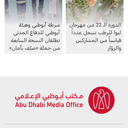
الدورة الـ 22 من مهرجان
شرطة أبوظبي وهيئة
ليوا للرطب تسجل عدداً
أبوظبي للدفاع المدني
قياسياً من المشاركين
تطلقان النسخة السابعة
والزوّار
من حملة «صيِّف بأمان»