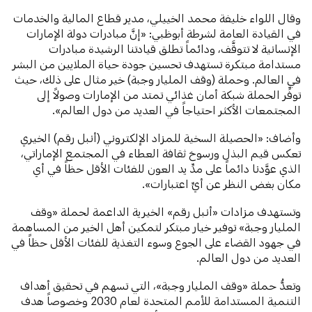
وقال اللواء خليفة محمد الخييلي، مدير قطاع المالية والخدمات
في القيادة العامة لشرطة أبوظبي: «إنَّ مبادرات دولة الإمارات
الإنسانية لا تتوقَّف، ودائماً تطلق قيادتنا الرشيدة مبادرات
مستدامة مبتكرة تستهدف تحسين جودة حياة الملايين من البشر
في العالم. وحملة (وقف المليار وجبة) خير مثال على ذلك، حيث
توفِّر الحملة شبكة أمان غذائي تمتد من الإمارات وصولاً إلى
المجتمعات الأكثر احتياجاً في العديد من دول العالم».
وأضاف: «الحصيلة السخية للمزاد الإلكتروني (أنبل رقم) الخيري
تعكس قيم البذل ورسوخ ثقافة العطاء في المجتمع الإماراتي،
الذي عوَّدنا دائماً على مدِّ يد العون للفئات الأقل حظاً في أي
مكان بغض النظر عن أيِّ اعتبارات».
وتستهدف مزادات «أنبل رقم» الخيرية الداعمة لحملة «وقف
المليار وجبة» توفير خيار مبتكر لتمكين أهل الخير من المساهمة
في جهود القضاء على الجوع وسوء التغذية للفئات الأقل حظاً في
العديد من دول العالم.
وتعدُّ حملة «وقف المليار وجبة»، التي تسهم في تحقيق أهداف
التنمية المستدامة للأمم المتحدة لعام 2030 وخصوصاً هدف